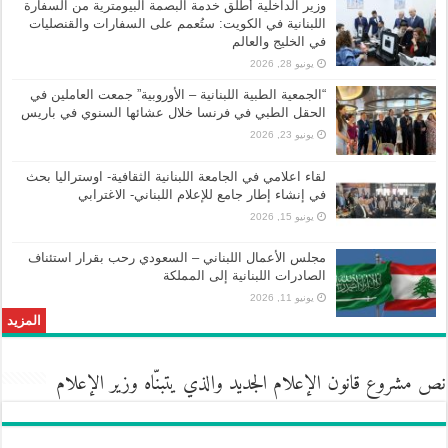
وزير الداخلية أطلق خدمة البصمة البيومترية من السفارة
اللبنانية في الكويت: ستُعمم على السفارات والقنصليات
في الخليج والعالم
يونيو 28, 2026
“الجمعية الطبية اللبنانية – الأوروبية” جمعت العاملين في
الحقل الطبي في فرنسا خلال عشائها السنوي في باريس
يونيو 23, 2026
لقاء اعلامي في الجامعة اللبنانية الثقافية- اوستراليا بحث
في إنشاء إطار جامع للإعلام اللبناني- الاغترابي
يونيو 15, 2026
مجلس الأعمال اللبناني – السعودي رحب بقرار استئناف
الصادرات اللبنانية إلى المملكة
يونيو 11, 2026
المزيد
نص مشروع قانون الإعلام الجديد والذي يتبنّاه وزير الإعلام