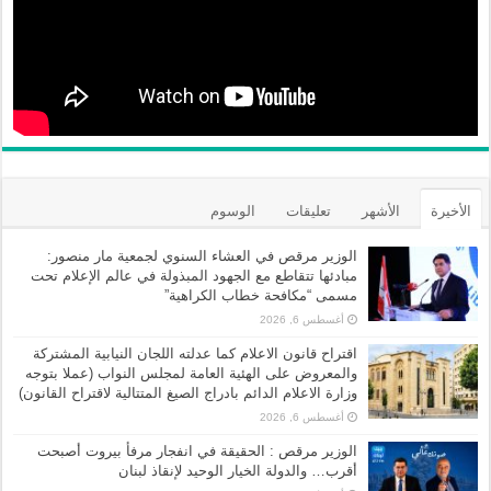
الأخيرة
الأشهر
تعليقات
الوسوم
الوزير مرقص في العشاء السنوي لجمعية مار منصور:
مبادئها تتقاطع مع الجهود المبذولة في عالم الإعلام تحت
مسمى “مكافحة خطاب الكراهية”
أغسطس 6, 2026
اقتراح قانون الاعلام كما عدلته اللجان النيابية المشتركة
والمعروض على الهئية العامة لمجلس النواب (عملا بتوجه
وزارة الاعلام الدائم بادراج الصيغ المتتالية لاقتراح القانون)
أغسطس 6, 2026
الوزير مرقص : الحقيقة في انفجار مرفأ بيروت أصبحت
أقرب… والدولة الخيار الوحيد لإنقاذ لبنان