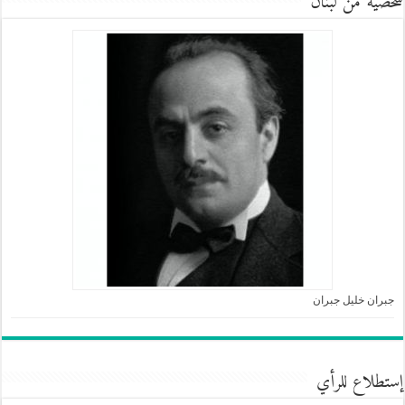
شخصية من لبنان
جبران خليل جبران
إستطلاع للرأي