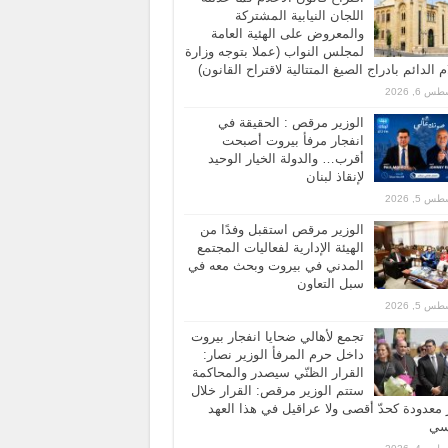
اللجان النيابية المشتركة
والمعروض على الهئية العامة
لمجلس النواب (عملا بتوجه وزارة
ام الدائم بادراج الصيغ المتتالية لاقتراح القانون)
 6, 2026
الوزير مرقص : الحقيقة في
انفجار مرفأ بيروت أصبحت
أقرب… والدولة الخيار الوحيد
لإنقاذ لبنان
 5, 2026
الوزير مرقص استقبل وفدًا من
الهيئة الإدارية لفعاليات المجتمع
المدني في بيروت وبحث معه في
سبل التعاون
 5, 2026
تجمع لأهالي ضحايا انفجار بيروت
داخل حرم المرفأ الوزير نصار:
القرار الظنّي سيصدر والمحاكمة
ستتم الوزير مرقص: القرار خلال
معدودة كحدّ أقصى ولا عراقيل في هذا العهد
اسي