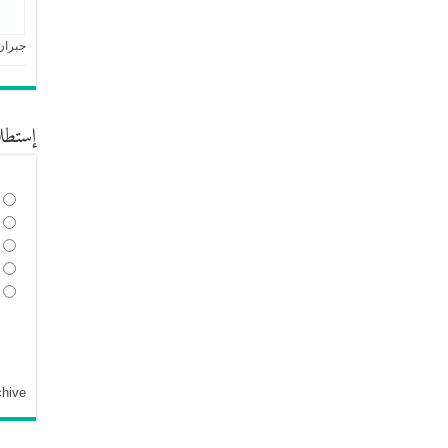
جبران
إستطل
chive