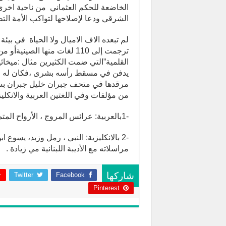
الخاضعة للحكم العثماني من ناحية اخرى 
الشرقي ودعا لإصلاحها لتواكب الأمة التط
لم تبعده الاف الاميال ولا الحياة في بيئة
ترجمت إلى 110 لغات منها الص
القلمية”التي ضمت الكثيرين مثال :ميخائي
مرقدها في متحف جبران خليل جبران بسلام
من مؤلفات وفي اللغتين العربية والانكليز
-1بالعربية: عرائس المروج ، الأرواح المتمردة،الأجنحة المتكسرة،المواكب، آلهة الأرض ..الخ
-2 بالانكليزية: النبي ، رمل وزبد، يسو
مراسلاته مع الأديبة اللبنانية مي زيادة .
Twitter
Facebook
شاركها
Pinterest