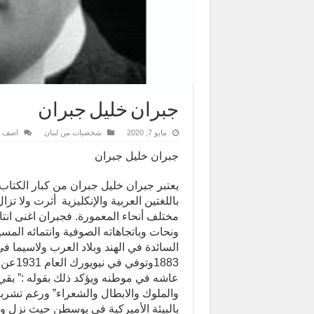
جبران خليل جبران
مايو 7, 2020
شخصيات من لبنان
اضف ت
جبران خليل جبران
يعتبر جبران خليل جبران من كبار الكتاب 
باللغتين العربية والإنكليزية أثرت ولا ت
مختلف أنحاء المعمورة. فجبران اغنى انت
ونحات وباتجاهاته الصوفية وانتمائه الم
السائدة في الهند وبلاد العرب ولاسيما 
عاشه في موطنه ويؤكد ذلك بقوله :” بقي 
والملوك والابطال والشعراء” ورغم تشربه 
بالبيئة الأميركية في بوسطن حيث نزل و