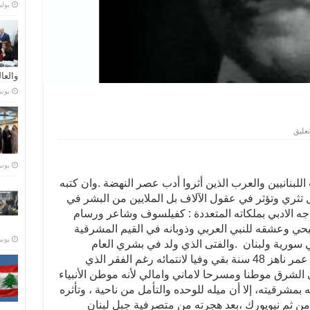
يوليو 21,
والعا
يونيو 28,
عليق
يونيو 23,
اللبنانيين والعرب الذين أثروا أدب عصر النهضة .وان كتبه
زال تثري وتؤثر في عقول الآلاف بل الملايين من البشر في
اجه الادبي بملكاته المتعددة : كفيلسوف وشاعر ورسام
سيحي وعشقه للنبي العربي وذوبانه في القيم المشرقية
يونيو 15,
في سورية ولبنان .والفتى الذي ولد في بشري العام
1883وتوفي في نيويورك العام 1931عن عمر ناهز 48 سنة بقي وفيا لانتمائه رغم الفقر الذي
الشرق موطنا ومسرحا لاماني وامالي لأنه موطن الأنبياء
بمشرقيته، إلا أن ميله للوحده والتأمل من ناحية ، وتأثره
من ثم نيويورك ،بعد هجرته من متصرفية جبل لبنان