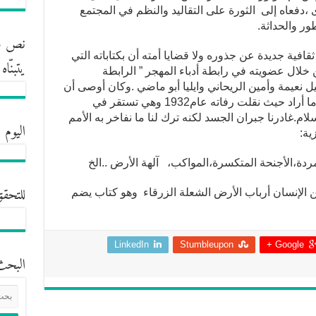
،دفعاه إلى الثورة على التقاليد والنظم في المجتمع
ور والحداثة.
نص مش
 ثقافية جديدة عن جذوره ولا قضايا أمته أن بكتاباته التي
يتبنّا
ينيةأو من خلال عضويته في رابطة أدباء المهجر ” الرابطة
ل نعيمة وأمين الريحاني وايليا أبو ماضي .وكان أوصى أن
يدفن في مسقط رأسه بشرى ،فكان له ما أراد حيث نقلت رفاته عام1932 وهي تستقر في
.غادرنا جبران الجسد لكنه ترك لنا ما نفاخر به الأمم
اليوم 
ية:
للتحقق
ع ابن الإنسان أرباب الأرض الشعلة الزرقاء وهو كتاب يضم
LinkedIn
Stumbleupon
Google +
البحث