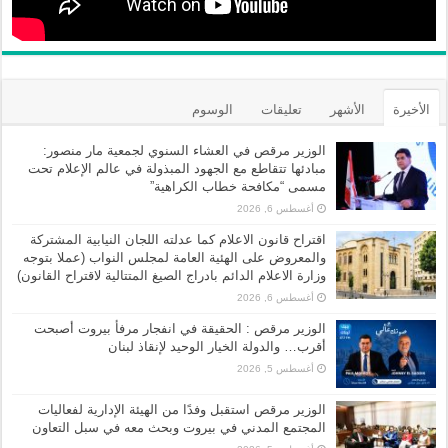
الأخيرة
الأشهر
تعليقات
الوسوم
الوزير مرقص في العشاء السنوي لجمعية مار منصور:
مبادئها تتقاطع مع الجهود المبذولة في عالم الإعلام تحت
مسمى “مكافحة خطاب الكراهية”
أغسطس 6, 2026
اقتراح قانون الاعلام كما عدلته اللجان النيابية المشتركة
والمعروض على الهئية العامة لمجلس النواب (عملا بتوجه
وزارة الاعلام الدائم بادراج الصيغ المتتالية لاقتراح القانون)
أغسطس 6, 2026
الوزير مرقص : الحقيقة في انفجار مرفأ بيروت أصبحت
أقرب… والدولة الخيار الوحيد لإنقاذ لبنان
أغسطس 5, 2026
الوزير مرقص استقبل وفدًا من الهيئة الإدارية لفعاليات
المجتمع المدني في بيروت وبحث معه في سبل التعاون