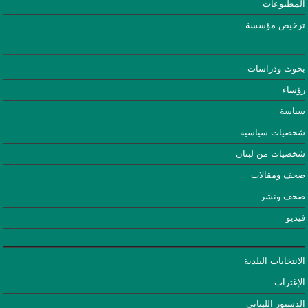
المطبوعات
ترخيص مؤسسة
بحوث ودراسات
رؤساء
سياسة
شخصيات سياسية
شخصيات من لبنان
صحف ومقالات
صحف ونشر
فيديو
الانتخابات البلدية
الإغتراب
الدستور اللبناني