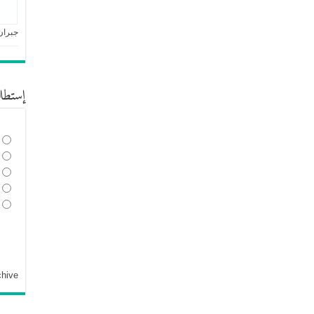
جبران
إستطل
chive