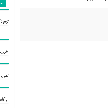
تابعونا
مديرية
تلفزيو
الوكالة