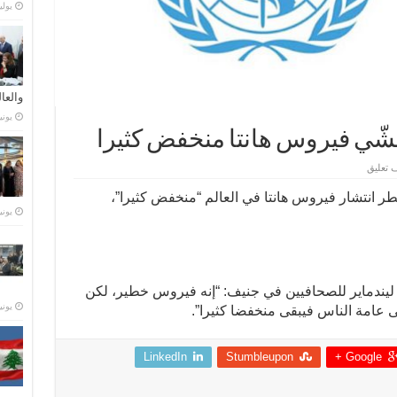
يوليو 21,
والعا
يونيو 28,
فشّي فيروس هانتا منخفض كثيرا
 تعليق
ر انتشار فيروس هانتا في العالم “منخفض كثيرا”،
يونيو 23,
ليندماير للصحافيين في جنيف: “إنه فيروس خطير، لكن
يونيو 15,
عامة الناس فيبقى منخفضا كثيرا”.
LinkedIn
Stumbleupon
Google +