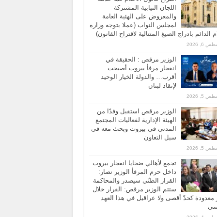
اللجان النيابية المشتركة
والمعروض على الهئية العامة
لمجلس النواب (عملا بتوجه وزارة
ام الدائم بادراج الصيغ المتتالية لاقتراح القانون)
 6, 2026
الوزير مرقص : الحقيقة في
انفجار مرفأ بيروت أصبحت
أقرب… والدولة الخيار الوحيد
لإنقاذ لبنان
 5, 2026
الوزير مرقص استقبل وفدًا من
الهيئة الإدارية لفعاليات المجتمع
المدني في بيروت وبحث معه في
سبل التعاون
 5, 2026
تجمع لأهالي ضحايا انفجار بيروت
داخل حرم المرفأ الوزير نصار:
القرار الظنّي سيصدر والمحاكمة
ستتم الوزير مرقص: القرار خلال
معدودة كحدّ أقصى ولا عراقيل في هذا العهد
اسي