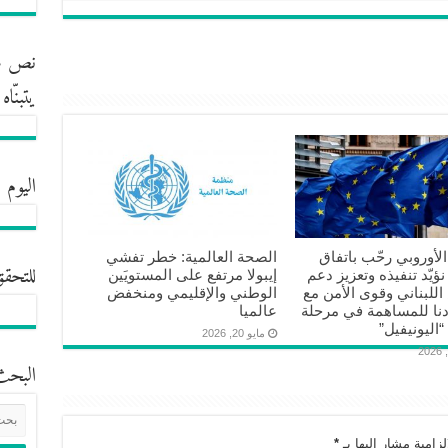
نص مش
يتبنّا
اليوم 
 الأوروبي رحّب باتفاق
الصحة العالمية: خطر تفشي
للتحقق
نؤيّد تنفيذه وتعزيز دعم
إيبولا مرتفع على المستويَين
للبناني وقوى الأمن مع
الوطني والإقليمي ومنخفض
دنا للمساهمة في مرحلة
عالميا
“اليونيفيل”
مايو 20, 2026
البحث
زامية مشار إليها بـ
*