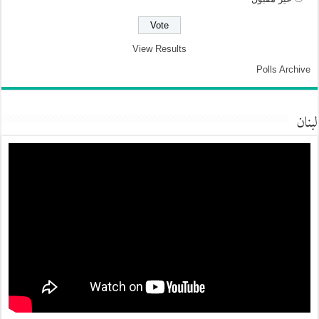
View Results
Polls Archive
لبنان