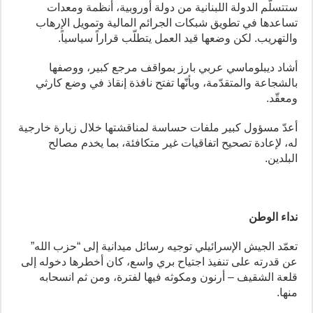
ستتسلّم الدولة اللبنانية من دولة أوروبية، أنظمة ومعدات
تساعدها في تطويق شبكات الجرائم المالية وتمويل الإرهاب
والتهريب. لكن وضعها قيد العمل يتطلّب قراراً سياسياً.
أشاد ديبلوماسي عربي بارز بمواقف مرجع كبير، ووصفها
بالشجاعة والمتقدّمة، وبأنّها تفتح نافذة إنقاذ في وضع كارثي
ومعقّد.
أعدّ مسؤول كبير ملفات حساسة لمناقشتها خلال زيارة خارجية
له، لإعادة تصحيح اتفاقيات غير متكافئة، بما يخدم مصالح
البلدين.
نداء الوطن
تعمّد الجيش الإسرائيلي توجيه رسائل ميدانية إلى “حزب الله”
عن قدرته على تنفيذ اجتياح بري واسع، كان أخطرها دخوله إلى
قلعة الشقيف – أرنون ومكوثه فيها لفترة، ومن ثم انسحابه
منها.