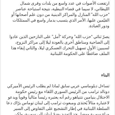
ارتفعت الأصوات في عدد واسع من بلدات وقرى شمال
الليطاني، لا سيما في قضاء النبطية، نتيجة استباحة عناصر
“حزب الله” المنازل والمراكز الدينية من دون علم أصحابها أو
القيّمين عليها، الأمر الذي يتسبب بدمار واسع في الممتلكات
ودور العبادة.
يصرّ ثنائي “حزب الله” وحركة “أمل” على النازحين الذين عادوا
إلى الضاحية ومناطق أخرى بالعودة ليلا إلى مراكز النزوح،
لسببين: الأول تسهيل التحرك العسكري ليلا، والثاني إبقاء هذا
الملف ضاغطًا على الحكومة اللبنانية
البناء
تساءل دبلوماسي عربي سابق لماذا لم يطلب الرئيس الأميركي
دونالد ترامب من الرئيس السوري اللقاء مع رئيس حكومة
الاحتلال بنيامين نتنياهو رغم أنه يعتبره رئيساً مثالياً وقوياً ويدعو
لاعتباره مثالاً يُحتذى ومبعوث ترامب إلى لبنان توماس برّاك دعا
السلطة اللبنانية في إطار التشجيع على التفاوض إلى السير
وراء سورية ووصل حد التهديد بضمّ لبنان إلى سورية، ولكن