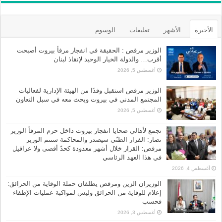
الأخيرة
الأشهر
تعليقات
الوسوم
الوزير مرقص : الحقيقة في انفجار مرفأ بيروت أصبحت
أقرب… والدولة الخيار الوحيد لإنقاذ لبنان
أغسطس 5, 2026
الوزير مرقص استقبل وفدًا من الهيئة الإدارية لفعاليات
المجتمع المدني في بيروت وبحث معه في سبل التعاون
أغسطس 5, 2026
تجمع لأهالي ضحايا انفجار بيروت داخل حرم المرفأ الوزير
نصار: القرار الظنّي سيصدر والمحاكمة ستتم الوزير
مرقص: القرار خلال أشهر معدودة كحدّ أقصى ولا عراقيل
في هذا العهد الرئاسي
أغسطس 4, 2026
الوزيران الزين ومرقص يطلقان حملة الوقاية من الحرائق:
إعلام للوقاية من الحرائق وليس لمواكبة عمليات الإطفاء
فحسب
أغسطس 3, 2026