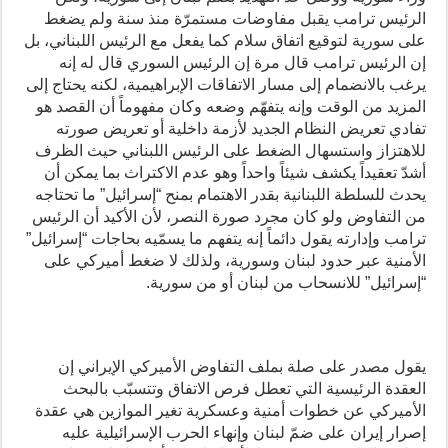
الرئيس ترامب يقبل مفاوضات مستمرّة منذ سنة ولم يضغط
على سورية لتوقيع اتفاق سلام كما يفعل مع الرئيس اللبناني، بل
إن الرئيس ترامب قال مرة إن الرئيس السوري قال له إنه
يرغب بالانضمام إلى مسار الاتفاقات الإبراهيمية، لكنه يحتاج إلى
المزيد من الوقت وإنه يتفهّم وضعه وكان مفهوماً أن القصد هو
تفادي تعريض النظام الجديد لأزمة داخلية أو تعريض صورته
للاهتزاز واستسهال الضغط على الرئيس اللبناني حيث الظرف
أشدّ تعقيداً يكشف شيئاً واحداً وهو عدم الاكتراث بما يمكن أن
يحدث للسلطة اللبنانية بقدر الاهتمام بمنح “إسرائيل” ما تحتاجه
من التفاوض ولو كان مجرد صورة النصر، لأن الأكيد أن الرئيس
ترامب وإدارته يقول دائماً إنه يتفهم ما يسمّيه بحاجات “إسرائيل”
الأمنية عبر حدود لبنان وسورية، ولذلك لا ضغط أميركي على
“إسرائيل” للانسحاب من لبنان أو من سورية.
يقول مصدر على صلة بملف التفاوض الأميركي الإيراني إن
العقدة الرئيسية التي تعطل فرص الاتفاق وتتسبّب بالبحث
الأميركي عن خطوات أمنية وعسكرية تغير الموازين هي عقدة
إصرار إيران على ضمّ لبنان وإنهاء الحرب الإسرائيلية عليه