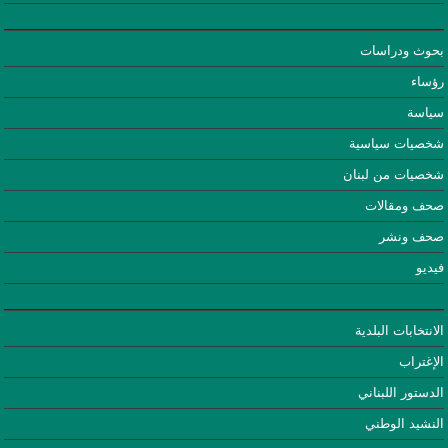
بحوث ودراسات
رؤساء
سياسة
شخصيات سياسية
شخصيات من لبنان
صحف ومقالات
صحف ونشر
فيديو
الانتخابات البلدية
الإغتراب
الدستور اللبناني
النشيد الوطني