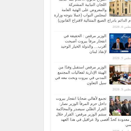
اللجان النيابية المشتركة
والمعروض على الهئية العامة
لمجلس النواب (عملا بتوجه وزارة
ام الدائم بادراج الصيغ المتتالية لاقتراح القانون)
 6, 2026
الوزير مرقص : الحقيقة في
انفجار مرفأ بيروت أصبحت
أقرب… والدولة الخيار الوحيد
لإنقاذ لبنان
 5, 2026
الوزير مرقص استقبل وفدًا من
الهيئة الإدارية لفعاليات المجتمع
المدني في بيروت وبحث معه في
سبل التعاون
 5, 2026
تجمع لأهالي ضحايا انفجار بيروت
داخل حرم المرفأ الوزير نصار:
القرار الظنّي سيصدر والمحاكمة
ستتم الوزير مرقص: القرار خلال
معدودة كحدّ أقصى ولا عراقيل في هذا العهد
اسي