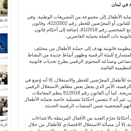
 في لبنان
 بحماية الأطفال إلى مجموعة من التشريعات الوطنية، وفي
الاعل
مقدمتها قانون حماية الأحداث المخالفين للقانون أو المعرّضين للخطر رقم 422/2002، وقانون
أغسطس
المعاملات الإلكترونية والبيانات ذات الطابع الشخصي رقم 81/2018، إضافة إلى أحكام قانون
انونية ذات الصلة بحماية القاصرين.
ظومة قانونية تهدف إلى حماية الأطفال من مختلف
 المتسارع للبيئة الرقمية وظهور أنماط جديدة من النشاط
أغسطس
جتماعي وصناعة المحتوى الرقمي يطرح تحديات قانونية
نظيمية القائمة.
4 يوفّر حماية مهمة للأطفال المعرّضين للخطر والاستغلال، إلا أنه وُضع في
لرقمية، الأمر الذي يجعل بعض مظاهر الاستغلال الرقمي
أغسطس
الحديثة خارج نطاق المعالجة القانونية الصريحة. كما أن القانون رقم 81/2018 ينظم المعاملات
، غير أنه لا يتضمن أحكامًا تفصيلية خاصة بحماية الأطفال
اناتهم الشخصية ضمن المنصات الرقمية الحديثة.
 أحكامًا تجرّم العديد من الأفعال المرتبطة بالاعتداءات
أشهر 
ية، إلا أن مسألة الاستغلال الاقتصادي للأطفال من خلال
الرئ
 والمنصات الربحية ما زالت بحاجة إلى معالجة تنظيمية