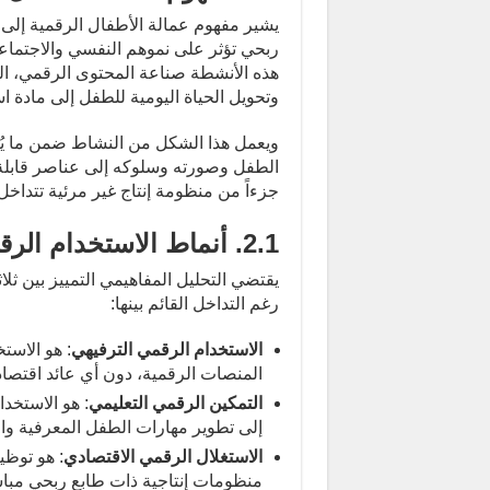
يشير مفهوم عمالة الأطفال الرقمية إلى
ربحي تؤثر على نموهم النفسي والاجتماع
هذه الأنشطة صناعة المحتوى الرقمي، ال
وتحويل الحياة اليومية للطفل إلى مادة اس
ويعمل هذا الشكل من النشاط ضمن ما يُعر
الطفل وصورته وسلوكه إلى عناصر قابلة 
جزءاً من منظومة إنتاج غير مرئية تتداخ
2.1. أنماط الاستخدام الرقمي لدى الأطفال
يقتضي التحليل المفاهيمي التمييز بين ثل
رغم التداخل القائم بينها:
الاستخدام الرقمي الترفيهي
: هو الاست
المنصات الرقمية، دون أي عائد اقتص
التمكين الرقمي التعليمي
: هو الاستخد
إلى تطوير مهارات الطفل المعرفية والت
الاستغلال الرقمي الاقتصادي
: هو توظ
منظومات إنتاجية ذات طابع ربحي مباش