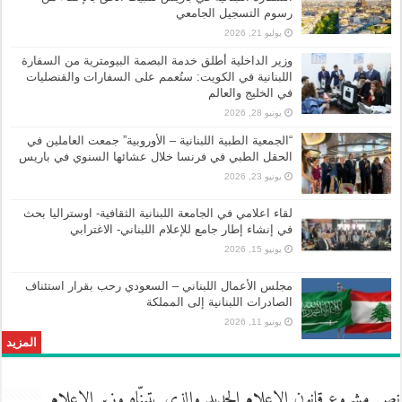
رسوم التسجيل الجامعي
يوليو 21, 2026
وزير الداخلية أطلق خدمة البصمة البيومترية من السفارة
اللبنانية في الكويت: ستُعمم على السفارات والقنصليات
في الخليج والعالم
يونيو 28, 2026
“الجمعية الطبية اللبنانية – الأوروبية” جمعت العاملين في
الحقل الطبي في فرنسا خلال عشائها السنوي في باريس
يونيو 23, 2026
لقاء اعلامي في الجامعة اللبنانية الثقافية- اوستراليا بحث
في إنشاء إطار جامع للإعلام اللبناني- الاغترابي
يونيو 15, 2026
مجلس الأعمال اللبناني – السعودي رحب بقرار استئناف
الصادرات اللبنانية إلى المملكة
يونيو 11, 2026
المزيد
نص مشروع قانون الإعلام الجديد والذي يتبنّاه وزير الإعلام