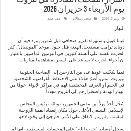
أسرار الصحف الصادرة في بيروت
يوم الأربعاء 3 حزيران 2026
يونيو 3, 2026
صحف ومقالات
اضف تعليق
النهار
فيما قوبل باستهزاء تقرير صحافي قبل شهرين ورد فيه أن
دونالد ترامب مستعجل الهدنة قبل حلول موعد “المونديال”، كثر
الحديث نفسه على ألسنة كثيرين في اليومين الماضيين باعتبار
ان أجواء الحرب لا تساعد على السفر لمشاهدة المباريات.
فيما سُجِّلت عودة عدد من النازحين إلى الضاحية الجنوبية
لبيروت أمس، أصرّ هؤلاء على الاحتفاظ بأغراضهم الشخصية
في الخيم أو الغرف المخصّصة لهم في مراكز الإيواء، خوفًا من
انهيار الهدنة واضطرارهم إلى النزوح مجدداً.
سُجِّل أخذٌ وردٌّ بين مفتي الجمهورية ونائب رئيس المجلس
الإسلامي الشيعي الأعلى حول مكان انعقاد القمة الروحية
المقبلة، ولم يتم الاتفاق على الأمر، فأُرجئ إلى وقتٍ لاحق.
تسجل أوساط “حزب الله ” على المخيمات الفلسطينية انها لم