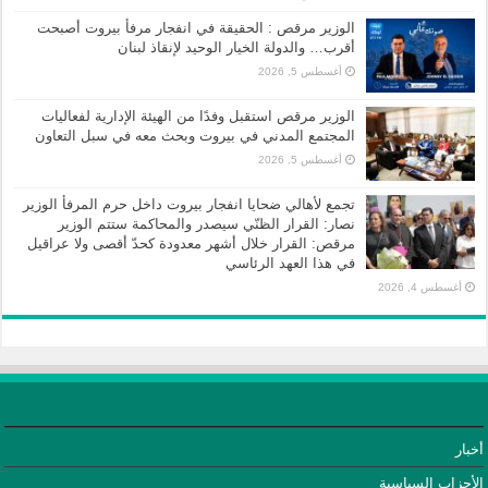
الوزير مرقص : الحقيقة في انفجار مرفأ بيروت أصبحت
أقرب… والدولة الخيار الوحيد لإنقاذ لبنان
أغسطس 5, 2026
الوزير مرقص استقبل وفدًا من الهيئة الإدارية لفعاليات
المجتمع المدني في بيروت وبحث معه في سبل التعاون
أغسطس 5, 2026
تجمع لأهالي ضحايا انفجار بيروت داخل حرم المرفأ الوزير
نصار: القرار الظنّي سيصدر والمحاكمة ستتم الوزير
مرقص: القرار خلال أشهر معدودة كحدّ أقصى ولا عراقيل
في هذا العهد الرئاسي
أغسطس 4, 2026
أخبار
الأحزاب السياسية