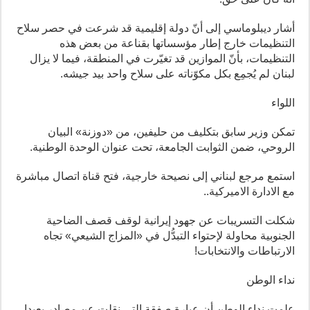
أشار ديبلوماسي إلى أنّ دولة إقليمية قد شرعت في حصر سلاح
التنظيمات خارج إطار مؤسساتها بقناعة من بعض هذه
التنظيمات، بأنّ الموازين قد تغيّرت في المنطقة، فيما لا يزال
لبنان لم يُجمِع بكل مكوّناته على سلاح واحد بيد جيشه.
اللواء
تمكن وزير سابق بتكليف من حليفين، من «دوزنة» البيان
الروحي، ضمن الثوابت الجامعة، تحت عنوان الوحدة الوطنية.
استمع مرجع لبناني إلى نصيحة خارجية، فتح قناة اتصال مباشرة
مع الادارة الاميركية..
شكلت التسريبات عن جهود إيرانية لوقف قصف الضاحية
الجنوبية محاولة لإحتواء التبدُّل في «المزاج الشيعي» تجاه
الارتباطات والانتخابات!
نداء الوطن
علمت نداء الوطن أن عبارة صفقة التي نقلت عن مصادر بعبدا