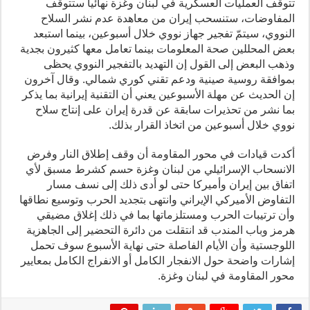
تتوقف العمليات العسكرية في لبنان وغزة نهائياً ستتوقف
المفاوضات، ستنسحب إيران من معاهدة عدم نشر السلاح
النووي، سيتمّ تفجير جهاز نووي خلال أسبوعين، بينما استبعد
بعض المحللين صحة المعلومات بينما تعامل معها كثيرون بجدية
وذهب البعض إلى القول إن التهديد بالتفجير النووي يحظى
بموافقة روسية صينية ودعم تقني كوري شمالي. وقال آخرون
إن الحديث عن مهلة الأسبوعين يعني أن التقنية إيرانية بما يذكر
بما نشر من تحذيرات سابقة عن قدرة إيران على إنتاج سلاح
نووي خلال أسبوعين من اتخاذ القرار بذلك.
أكدت قيادات في محور المقاومة أن وقف إطلاق النار وفرض
الانسحاب الإسرائيلي من لبنان وغزة حسم كشرط مسبق لأي
اتفاق بين إيران وأميركا حتى لو أدى ذلك إلى نسف مسار
التفاوض الأميركي الإيراني وانتهى بتجديد الحرب وتوسيع نطاقها
وأن ترتيبات الحرب ومستلزماتها بما في ذلك إغلاق مضيقي
هرمز وباب المندب قد انتقلت من دائرة التحضير إلى الجاهزية
اللوجستية وأن الأيام الفاصلة حتى نهاية الأسبوع سوف تحمل
إشارات واضحة حول الانفجار الكامل أو الانفراج الكامل بمعايير
محور المقاومة في لبنان وغزة.