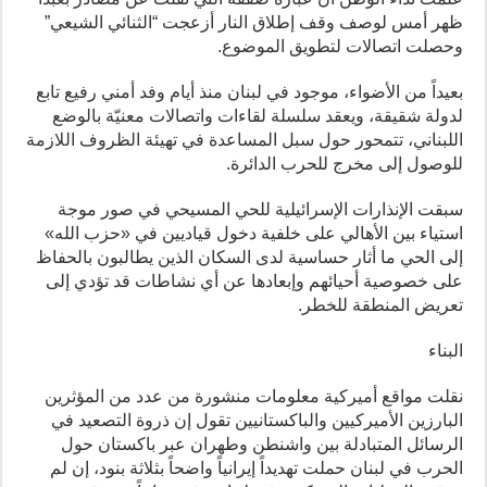
ظهر أمس لوصف وقف إطلاق النار أزعجت “الثنائي الشيعي”
وحصلت اتصالات لتطويق الموضوع.
بعيداً من الأضواء، موجود في لبنان منذ أيام وفد أمني رفيع تابع
لدولة شقيقة، ويعقد سلسلة لقاءات واتصالات معنيّة بالوضع
اللبناني، تتمحور حول سبل المساعدة في تهيئة الظروف اللازمة
للوصول إلى مخرج للحرب الدائرة.
سبقت الإنذارات الإسرائيلية للحي المسيحي في صور موجة
استياء بين الأهالي على خلفية دخول قياديين في «حزب الله»
إلى الحي ما أثار حساسية لدى السكان الذين يطالبون بالحفاظ
على خصوصية أحيائهم وإبعادها عن أي نشاطات قد تؤدي إلى
تعريض المنطقة للخطر.
البناء
نقلت مواقع أميركية معلومات منشورة من عدد من المؤثرين
البارزين الأميركيين والباكستانيين تقول إن ذروة التصعيد في
الرسائل المتبادلة بين واشنطن وطهران عبر باكستان حول
الحرب في لبنان حملت تهديداً إيرانياً واضحاً بثلاثة بنود، إن لم