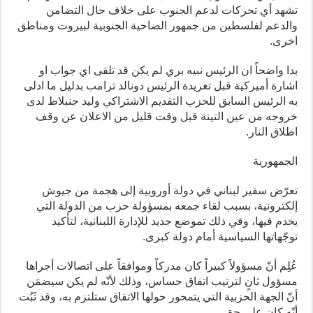
تشهد أي تحركات لدعم الجنوب على خلاف حال التضامن
والدعم لفلسطين من جمهور الضاحية الجنوبية لبيروت ومناطق
اخرى.
بدا واضحاً ان الرئيس نبيه بري لم يكن قد تلقى اي جواب او
اشارة أميركية قبل تغريدة الرئيس دونالد ترامب بدليل ما ادلى
به الرئيس السابق للحزب التقديم الاشتراكي وليد جنبلاط لدى
خروجه من عين التينة قبل وقت قليل من الاعلان عن وقف
اطلاق النار.
الجمهورية
تعرّض سفير لبناني في دولة أوروبية إلى هجمة من جيوش
إلكترونية، بسبب لقاء جمعه بمسؤولة حزب من الدولة التي
يخدم فيها، وفي ذلك تموضع جديد للإدارة اللبنانية، لتأكيد
توجّهاتها السياسية أمام دولة كبرى.
عُلِم أنّ مسؤولاً كبيراً كان مدركاً وموافقاً على اتصالات أجراها
مسؤول ثانٍ لترتيب اتفاق حساس، وذلك لأنّه لم يكن سيضمَن
أنّ الجهة الحزبية التي يتمحور حولها الاتفاق ستلتزم به، وقد ثَبُت
أنّه كان على حق.