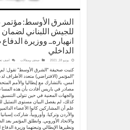
الشرق الأوسط: مؤتمر ب
للجيش اللبناني لضمان 
انهياره… ووزيرة الدفاع
الداخلي
يونيو 18, 2021
صحف ومقالات
اضف تع
كتبت صحيفة “الشرق الأوسط” تقول: لم يك
“المؤتمر (الافتراضي) متعدد الأطراف لدع
أمس، بالتشارك مع إيطاليا والأمم المتحد
مصادر في باريس أفادت بأن هذه المساعدا
والجهات المعنية في حين تتولى التنسيق 
كذلك، لم يفصل البيان مستوى التمثيل ل
علم أن المشاركين كانوا الأعضاء الدائم
والأردن وتركيا. وأوروبياً، شاركت إسبانيا 
والاتحاد الأوروبي. وانطلق المؤتمر بعد ا
ونظيرها الإيطالي وتبعتهما وزيرة الدفاع