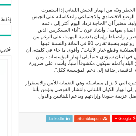
خطر ونبّه من انهيار الجيش اللبناني إذا استمرت
لوضع الاقتصادي والاجتماعي وانعكاساته على الجيش
إذاعة 
، معتبراً أن “الحاجة تزداد اليوم أكثر إلى دعمه
لقيام بمهامه”. وأشاد عون بـ”أداء العسكريين الذين
رار وانضباط وإيمان بقدسية المهمة، على الرغم من
تدهور قيمة الليرة؛ ما أدّى إلى تدني قيمة رواتبهم بنسبة تقارب 90 في المائة والنسبة عينها
شخصية
عملانية وقطع غيار الآليات”. وأقوى ما جاء في كلمته، أن
ي في لبنان سيؤدي حتماً إلى انهيار المؤسسات، ومن
 البلد بأكمله سيكون مكشوفاً أمنياً، وأشدد على ضرورة
ة الدقيقة، إضافة إلى دعم المؤسسة ككل”.
رة التي لا تزال متماسكة وهي الضمانة للأمن والاستقرار
ى انهيار الكيان اللبناني وانتشار الفوضى ونؤمن بأننا
ل عزيمة جنودنا وإرادتهم وبدعم اللبنانيين والدول
LinkedIn
Stumbleupon
Google +