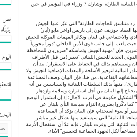
جوزف عون حاجات المؤسسة العسكرية اللبنانية الطارئة. وشارك 7 وزراء في المؤتمر في حين
نص مش
ر رد متناسق للحاجات الطارئة” التي عبّر عنها الجيش
يتبنّا
بها العماد جوزيف عون إلى باريس أواخر مايو (أيار)
ادي والاجتماعي في لبنان وتكاثر المهمات الموكلة للجيش
ة، حيث يلعب، إلى جانب قوى الأمن الداخلي “دوراً محورياً
مرين، فإن “مهنية الجيش وتماسكه “ضروريان للمحافظة
اليوم 
الدولي الجديد للجيش اللبناني “تعبير (من قبل الأطراف
نان وسيساهم بذلك في الحفاظ على الاستقرار”. بيد أن
ادر المالية لتوفير الأسلحة والمعدات الإضافية للجيش ولا
معاشاتهم التقاعدية. من هنا، فإن البيان وصف المساعدة
للتحقق
طارئ”، منبهاً بذلك السلطات اللبنانية والسياسيين من أنه
 يحتاج إليها لبنان من أجل استقراره وسلامة وازدهار
ملحاً” لتشكيل حكومة في أقرب الآجال؛ إذ إن استمرار الوضع
 ذكّروا بضرورة التزام سياسة النأي بلبنان عن
سير أو سوء استخدام، فإن البيان يؤكد أن المساعدة
البحث
لحة اللبنانية” التي سيستفيد منها بشكل غير مباشر
ت الثنائية التي وفرت للبنان، فإنه عدّ أن استفحال الأزمة
اً مضاعفاً لكل الجهود الجماعية لتحسين” الأداء.