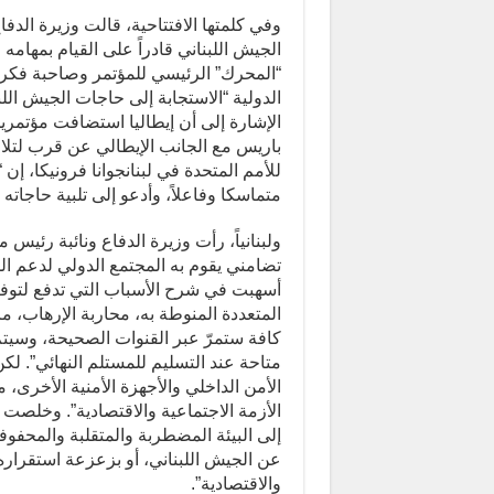
وفي كلمتها الافتتاحية، قالت وزيرة الدفا
الجيش اللبناني قادراً على القيام بمهامه
“المحرك” الرئيسي للمؤتمر وصاحبة فكرته.
الدولية “الاستجابة إلى حاجات الجيش الل
باريس مع الجانب الإيطالي عن قرب لتلا
للأمم المتحدة في لبنانجوانا فرونيكا، إن
متماسكا وفاعلاً، وأدعو إلى تلبية حاجاته 
ولبنانياً، رأت وزيرة الدفاع ونائبة رئيس
تضامني يقوم به المجتمع الدولي لدعم ال
أسهبت في شرح الأسباب التي تدفع لتوفي
المتعددة المنوطة به، محاربة الإرهاب، 
كافة ستمرّ عبر القنوات الصحيحة، وسيتم 
متاحة عند التسليم للمستلم النهائي”. ل
الأمن الداخلي والأجهزة الأمنية الأخرى، م
الأزمة الاجتماعية والاقتصادية”. وخلصت 
إلى البيئة المضطربة والمتقلبة والمحفوفة
عن الجيش اللبناني، أو بزعزعة استقراره 
والاقتصادية”.