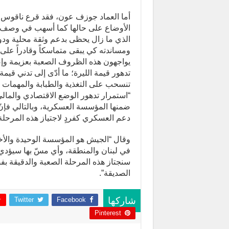
أما العماد جوزف عون، فقد قرع ناقوس ال
الأوضاع على حالها كما أسهب في وصف ا
الذي ما زال يحظى بدعم وثقة محلية ودولية
ومساندته كي يبقى متماسكاً وقادراً على ا
يواجهون هذه الظروف الصعبة بعزيمة وإص
تنسحب على التغذية والطبابة والمهمات ال
“استمرار تدهور الوضع الاقتصادي والمال
ضمنها المؤسسة العسكرية، وبالتالي فإنّ
دعم العسكري كفردٍ لاجتياز هذه المرحل
وقال “الجيش هو المؤسسة الوحيدة والأخي
في لبنان والمنطقة، وأي مسّ بها سيؤدي إل
سنجتاز هذه المرحلة الصعبة والدقيقة بفض
الصديقة”.
Twitter
Facebook
شاركها
Pinterest