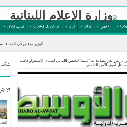
لامية
تراخيص
نقابات
لبنان
حق الوصول للمعلومات
تدريب إعلامي
الوزير مرقص في العشاء السنوي لجمعية مار
 باريس يقر مساعدات “عينية” للجيش اللبناني لضمان الاستقرار قائده
شكاوى
ماثل لقوى الأمن الداخلي
الاغتر
الجام