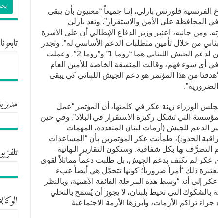
ع الفرنسية فلورنس بارلي، إننا جميعاً “معنيون بأن يبقى
 في المحافظة على الأمن والاستقرار”. وتعد بارلي
 ومن جانبه، اعتبر وزير الدفاع الإيطالي أن على الأسرة
تابعونا
بناني من خلال تأمين متطلبات الدعم الأساسي له”. وتجدر
الإشارة إلى أن إيطاليا استضافت مؤتمرين لدعم الجيش اللبناني هما “روما 1” و”روما 2″، وعملت
في أي سوء فهم، وقالت المنسقة الخاصة للأمين العام
 “هدفنا من هذا المؤتمر هو دعم الجيش اللبناني كي يبقى
الضرورية”.
مديرية
 مجلس الوزراء زينة عكر في كلمتها، أن المؤتمر “عمل
مؤسسة التي تشكل ركيزة الاستقرار في البلاد”. وفي حين
ر الدعم للجيش (أزمات لبنان المتعددة، المهمات
مراقبة الحدود)، طمأنت عكر المؤتمرين بأن “المساعدات
تلفزيو
التصرُّف بها بكل شفافية. وستكون التقارير النهائية
كن عكر لم تكتف بدعم الجيش، بل طلبت دعماً مماثلاً لقوى
عتبرة ذلك “أمراً ضرورياً؛ كونها تتحمَّل هي أيضاً عبء
عكر إلى أنه “وسط هذه المرحلة الفائقة الأهمية، وبالنظر
 بالشكوك التي تحيط بلبنان، لا يجوز أن يُسمَح بالتخلي
الوكالة
جراء تراكم الأزمات، وأبرزها الأزمة الاجتماعية