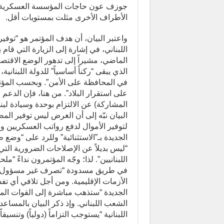
الأطراف الأخرى مثلت بمستويات أقل.
واعتبر البيان، أن هدف المؤتمر هو “توفي
اللبناني، في إشارة إلى الزيارة التي قام 
الماضي، مشيراً إلى تدهور الوضع الاقتص
الذي يبقى “ركناً أساسياً” للدولة اللبناني
في المحافظة على الأمن”. وبحسب المؤت
على استقرار البلاد”. من هنا، فإن الدعم 
المشاركة) عن الالتزام بوحدة وسيادة لب
البيان نبّه إلى أن الغرض ليس توفير المص
لتوفير الأموال لدفع رواتب العسكريين و
الجديدة بـ”الاستثنائية” وللرد على “وضع 
“ليس بديلاً عن الإصلاحات الضرورية التي
اللبنانيين”. لذا؛ وجّه المؤتمرون نداءً “
في طريق مسدودة “تصرف غير مسؤول” كما
الأزمات الإقليمية. ومن أجل تلافي أي تف
الجديدة “ستذهب مباشرة إلى القوات المس
الشعب اللبناني. وإذ ذكر البيان بالمساعدا
اللبنانية “يستوجب التزاماً (دولياً) وتنسيق