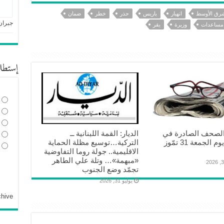
شرق الأوسط
انهيار
باريس
حذر
خطر
ضمان
جبران
مساعدات
وزيرة
يقر
إستطل
الصحف الصادرة في
الديار: القمة اللبنانية ــ
بيروت يوم الجمعة 31 تمّوز
التركية…توسيع مظلة الحماية
الاقليمية.. جولة روما التفاوضية
«مبهمة»… وتلة علي الطاهر
تجمّد وضع الجنوب
يوليو 31, 2026
chive