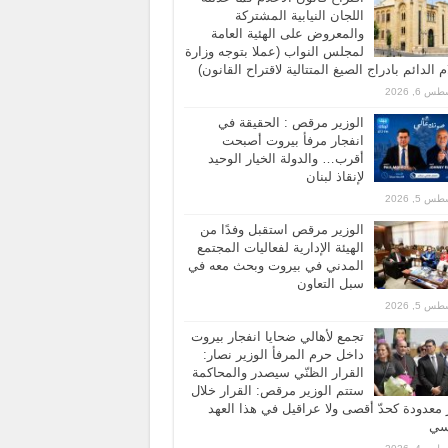
اللجان النيابية المشتركة
والمعروض على الهئية العامة
لمجلس النواب (عملا بتوجه وزارة
ام الدائم بادراج الصيغ المتتالية لاقتراح القانون)
 6, 2026
الوزير مرقص : الحقيقة في
انفجار مرفأ بيروت أصبحت
أقرب… والدولة الخيار الوحيد
لإنقاذ لبنان
 5, 2026
الوزير مرقص استقبل وفدًا من
الهيئة الإدارية لفعاليات المجتمع
المدني في بيروت وبحث معه في
سبل التعاون
 5, 2026
تجمع لأهالي ضحايا انفجار بيروت
داخل حرم المرفأ الوزير نصار:
القرار الظنّي سيصدر والمحاكمة
ستتم الوزير مرقص: القرار خلال
معدودة كحدّ أقصى ولا عراقيل في هذا العهد
اسي