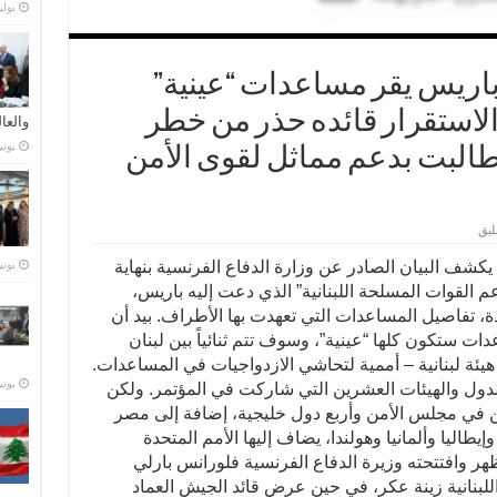
يوليو 21,
اريس يقر مساعدات “عينية”
الاستقرار قائده حذر من خطر
والعا
يونيو 28,
 طالبت بدعم مماثل لقوى الأمن
ليق
شف البيان الصادر عن وزارة الدفاع الفرنسية بنهاية
يونيو 23,
م القوات المسلحة اللبنانية” الذي دعت إليه باريس،
ة، تفاصيل المساعدات التي تعهدت بها الأطراف. بيد أن
ت ستكون كلها “عينية”، وسوف تتم ثنائياً بين لبنان
هيئة لبنانية – أممية لتحاشي الازدواجيات في المساعدات.
يونيو 15,
لدول والهيئات العشرين التي شاركت في المؤتمر. ولكن
ين في مجلس الأمن وأربع دول خليجية، إضافة إلى مصر
وإيطاليا وألمانيا وهولندا، يضاف إليها الأمم المتحدة
لظهر وافتتحته وزيرة الدفاع الفرنسية فلورانس بارلي
 اللبنانية زينة عكر، في حين عرض قائد الجيش العماد