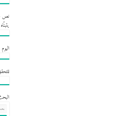
نص مش
يتبنّا
اليوم 
للتحقق
البحث