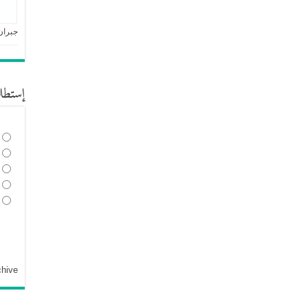
جبران
إستطل
chive