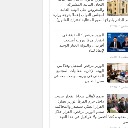
اللجان النيابية المشتركة
والمعروض على الهئية العامة
لمجلس النواب (عملا بتوجه وزارة
ام الدائم بادراج الصيغ المتتالية لاقتراح القانون)
 6, 2026
الوزير مرقص : الحقيقة في
انفجار مرفأ بيروت أصبحت
أقرب… والدولة الخيار الوحيد
لإنقاذ لبنان
 5, 2026
الوزير مرقص استقبل وفدًا من
الهيئة الإدارية لفعاليات المجتمع
المدني في بيروت وبحث معه في
سبل التعاون
 5, 2026
تجمع لأهالي ضحايا انفجار بيروت
داخل حرم المرفأ الوزير نصار:
القرار الظنّي سيصدر والمحاكمة
ستتم الوزير مرقص: القرار خلال
معدودة كحدّ أقصى ولا عراقيل في هذا العهد
اسي