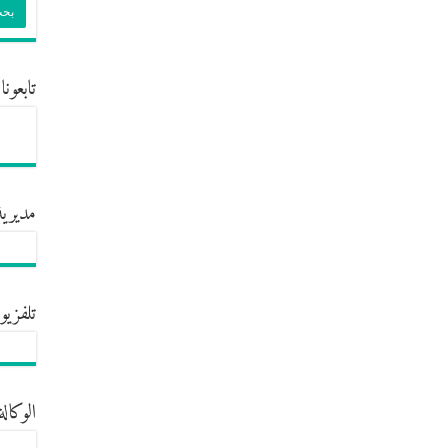
تابعونا
مديرية
تلفزيو
الوكالة