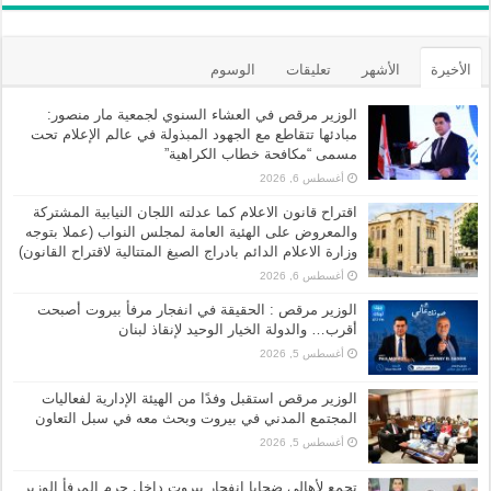
الأخيرة
الأشهر
تعليقات
الوسوم
الوزير مرقص في العشاء السنوي لجمعية مار منصور:
مبادئها تتقاطع مع الجهود المبذولة في عالم الإعلام تحت
مسمى “مكافحة خطاب الكراهية”
أغسطس 6, 2026
اقتراح قانون الاعلام كما عدلته اللجان النيابية المشتركة
والمعروض على الهئية العامة لمجلس النواب (عملا بتوجه
وزارة الاعلام الدائم بادراج الصيغ المتتالية لاقتراح القانون)
أغسطس 6, 2026
الوزير مرقص : الحقيقة في انفجار مرفأ بيروت أصبحت
أقرب… والدولة الخيار الوحيد لإنقاذ لبنان
أغسطس 5, 2026
الوزير مرقص استقبل وفدًا من الهيئة الإدارية لفعاليات
المجتمع المدني في بيروت وبحث معه في سبل التعاون
أغسطس 5, 2026
تجمع لأهالي ضحايا انفجار بيروت داخل حرم المرفأ الوزير