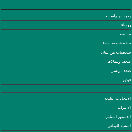
بحوث ودراسات
رؤساء
سياسة
شخصيات سياسية
شخصيات من لبنان
صحف ومقالات
صحف ونشر
فيديو
الانتخابات البلدية
الإغتراب
الدستور اللبناني
النشيد الوطني