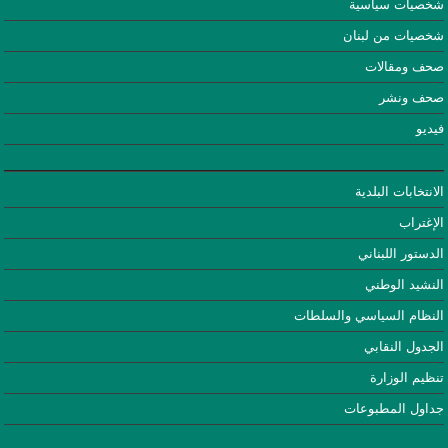
شخصيات سياسية
شخصيات من لبنان
صحف ومقالات
صحف ونشر
فيديو
الانتخابات البلدية
الإغتراب
الدستور اللبناني
النشيد الوطني
النظام السياسي والسلطات
الجدول النقابي
تنظيم الوزارة
جداول المطبوعات