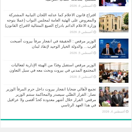
أغسطس 6, 2026
اقتراح قانون الاعلام كما عدلته اللجان النيابية المشتركة
والمعروض على الهئية العامة لمجلس النواب (عملا بتوجه
وزارة الاعلام الدائم بادراج الصيغ المتتالية لاقتراح القانون)
أغسطس 6, 2026
الوزير مرقص : الحقيقة في انفجار مرفأ بيروت أصبحت
أقرب… والدولة الخيار الوحيد لإنقاذ لبنان
أغسطس 5, 2026
الوزير مرقص استقبل وفدًا من الهيئة الإدارية لفعاليات
المجتمع المدني في بيروت وبحث معه في سبل التعاون
أغسطس 5, 2026
تجمع لأهالي ضحايا انفجار بيروت داخل حرم المرفأ الوزير
نصار: القرار الظنّي سيصدر والمحاكمة ستتم الوزير
مرقص: القرار خلال أشهر معدودة كحدّ أقصى ولا عراقيل
في هذا العهد الرئاسي
أغسطس 4, 2026