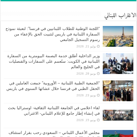
الاغتراب اللبناني
“اللجنة الوطنية للطلاب اللبنانيين في فرنسا”: لتعبئة نموذج
السفارة اللبنانية في باريس لتثبيت الحق بالإعفاء من
رسوم التسجيل الجامعي
يوليو 21, 2026
وزير الداخلية أطلق خدمة البصمة البيومترية من السفارة
اللبنانية في الكويت: ستُعمم على السفارات والقنصليات
في الخليج والعالم
يونيو 28, 2026
“الجمعية الطبية اللبنانية – الأوروبية” جمعت العاملين في
الحقل الطبي في فرنسا خلال عشائها السنوي في باريس
يونيو 23, 2026
لقاء اعلامي في الجامعة اللبنانية الثقافية- اوستراليا بحث
في إنشاء إطار جامع للإعلام اللبناني- الاغترابي
يونيو 15, 2026
مجلس الأعمال اللبناني – السعودي رحب بقرار استئناف