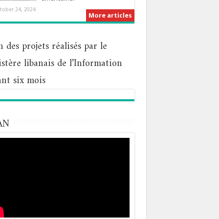
tober 24, 2024
More articles
n des projets réalisés par le
stère libanais de l’Information
nt six mois
AN