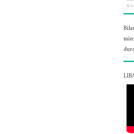
Oc
Bila
mini
dura
LIB