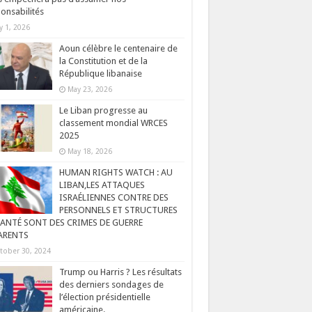
onsabilités
ly 1, 2026
Aoun célèbre le centenaire de
la Constitution et de la
République libanaise
May 23, 2026
Le Liban progresse au
classement mondial WRCES
2025
May 18, 2026
HUMAN RIGHTS WATCH : AU
LIBAN,LES ATTAQUES
ISRAÉLIENNES CONTRE DES
PERSONNELS ET STRUCTURES
SANTÉ SONT DES CRIMES DE GUERRE
ARENTS
tober 30, 2024
Trump ou Harris ? Les résultats
des derniers sondages de
l’élection présidentielle
américaine.