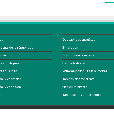
es
Questions et enquêtes
idents de la république
Émigration
tique
Constitution Libanaise
res politiques
Hymne National
res du Liban
Système politiques et autorités
naux et articles
Tableau des syndicats
naux et édition
Plan du ministère
o
Tableaux des publications