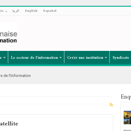
is
العربية
English
Español
e
Le secteur de l’information
Créér une institution
Syndicats
ministre de l’Information
Enq
atellite
nou