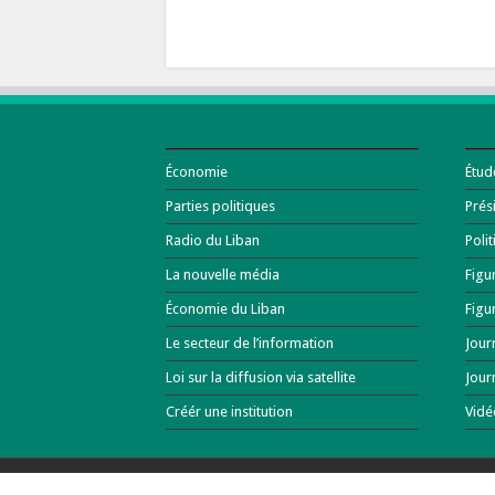
Économie
Étud
Parties politiques
Prés
Radio du Liban
Poli
La nouvelle média
Figu
Économie du Liban
Figu
Le secteur de l’information
Jour
Loi sur la diffusion via satellite
Jour
Créér une institution
Vidé
© Copyright 2026, All Rights Reserved