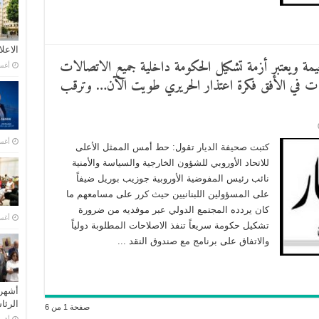
الاعل
خيمة ويعتبر أزمة تشكيل الحكومة داخلية جميع الاتصالات
أغسطس
ات في الأفق فكرة اعتذار الحريري طويت الآن… وترقب
أغسطس
كتبت صحيفة الديار تقول: حط أمس الممثل الأعلى
للاتحاد الأوروبي للشؤون الخارجية والسياسة والأمنية
نائب رئيس المفوضية الأوروبية جوزيب بوريل ضيفاً
على المسؤولين اللبنانيين حيث كرر على مسامعهم ما
كان يردده المجتمع الدولي عبر موفديه من ضرورة
أغسطس
تشكيل حكومة سريعاً تنفذ الاصلاحات المطلوبة دولياً
والاتفاق على برنامج مع صندوق النقد ...
أشهر 
الرئ
صفحة 1 من 6