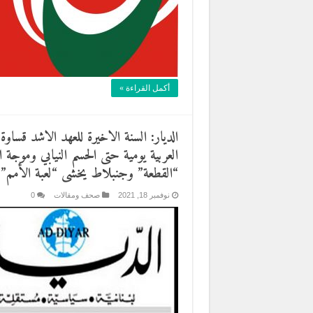
أكمل القراءة »
الديار: السنة الاخيرة للعهد الاشد قسا
العربية يومية حتى الحسم النيابي وموج
“القطعة” وجنبلاط يخشى “لعبة الأمم”
نوفمبر 18, 2021
صحف ومقالات
0