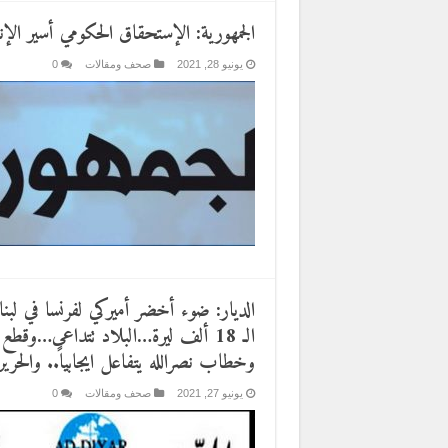
الجمهورية: الإستحقاق الحكومي أسير الإنك
يونيو 28, 2021
صحف ومقالات
0
الديار: ضوء أخضر أميركي لفرنسا في ل
الـ 18 ألف ليرة…البلاد تتداعى…وق
وخطاب نصرالله يتفاعل ايجابياً.. والحر
يونيو 27, 2021
صحف ومقالات
0