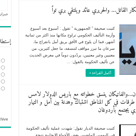
ار ‏القاتل… والحريري عائد ويلتقي بري تواً
جبران
كتبت صحيفة ” الجمهورية ” تقول : أسبوع بعد أسبوع
وأزمة التأليف الحكومي تراوح مكانها منذ اكثر من ‏ثمانية
إستطل
أشهر، فما أن يلوح في الأفق بريق أمل بانفراج ما،
سرعان ما ‏تبرز مواقف لتنسفه، ما جعل كثيرين، من
معنيين وغير معنيين، ‏يردّدون دوماً في معرض الحديث
عن تأليف الحكومة بالقول: ...
أكمل القراءة »
بنان…والفاتيكان ينسق خطواته مع باريس الدولار لامس
طع طرقات في كل المناطق اشتباك وهدنة بين أمل و التيار
يري يجتمع بأردوغان
chive
كتبت صحيفة الديار تقول: شهدت عملية تأليف الحكومة
في اليومين الماضيين بعض الأجواء الايجابية نتيجة