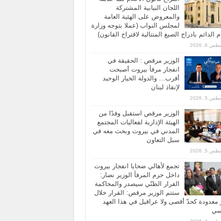
اللجان النيابية المشتركة
والمعروض على الهئية العامة
لمجلس النواب (عملا بتوجه وزارة
ام الدائم بادراج الصيغ المتتالية لاقتراح القانون)
 6, 2026
الوزير مرقص : الحقيقة في
انفجار مرفأ بيروت أصبحت
أقرب… والدولة الخيار الوحيد
لإنقاذ لبنان
 5, 2026
الوزير مرقص استقبل وفدًا من
الهيئة الإدارية لفعاليات المجتمع
المدني في بيروت وبحث معه في
سبل التعاون
 5, 2026
تجمع لأهالي ضحايا انفجار بيروت
داخل حرم المرفأ الوزير نصار:
القرار الظنّي سيصدر والمحاكمة
ستتم الوزير مرقص: القرار خلال
معدودة كحدّ أقصى ولا عراقيل في هذا العهد
اسي