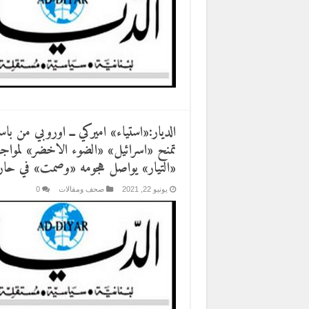
الديار:«استياء» اميركي ــ اوروبي من باس
تمنح «اسرائيل» «الضوء الاخضر» لمواج
«التيار» يواصل هجومه «وصمت» في حا
يونيو 22, 2021
صحف ومقالات
0