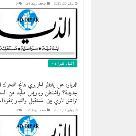
يوليو 25, 2021
صحف ومقالات
0
أكمل القراءة »
الديار: هل ينتظر الحريري نتائج التحرك 
جديدة؟ واشنطن وباريس طلبتا من السعود
تراشق ناري بين المستقبل والتيار بمفردا
يوليو 11, 2021
صحف ومقالات
0