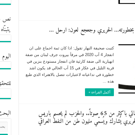
نص مش
يتبنّا
مرفأ بخطورته… الحريري وجعجع لعون: ارحل …
كتبت صحيفة النهار تقول: اذا كان ثمة اجماع على ان
اليوم 
انفجار 4 آب 2020 في مرفأ بيروت جرف لبنان من ضفة
انهيارية الى ضفة كارثية فان انفجار مستودع بنزين في
قرية التليل في عكار في 15 آب الحالي قد يكون اشد
خطورة في تداعياته لاعتبارات تتصل بالاهتراء الذي طبع
للتحقق
هذه ...
أكمل القراءة »
البحث
الديار: طريق التكليف سالكة لصالح ميقاتي باكثر من 65 صوتاً.. والحزب لم يحسم باريس
ري يُشارك ويُسمّي مليون طن من النفط العراقي