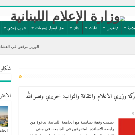
لامية
تراخيص
نقابات
لبنان
حق الوصول للمعلومات
تدريب إعلامي
الوزير مرقص في العشاء السنوي لجمعية 
شكاوى
الاغتر
اركة وزيري الاعلام والثقافة والنواب: الحريري ونصر الله
0
نظمت وقفة تضامنية مع الجامعة اللبنانية، بدعوة من
رابطة الأساتذة المتفرغين في الجامعة، في مبنى
الجام