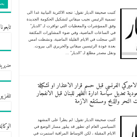
كتبت صحيفة الديار تقول: تتجه الاكثرية النيابية غدا الى
تسمية الرئيس نجيب ميقاتي لتشكيل الحكومة الجديدة
تابعونا
وفق الممؤشرات والمعطيات التي توافرت لـ “الديار”
في الساعات الماضية، وفي ضوء المشاورات المكثفة
التي سجلت في الايام القليلة الماضية، ونشطت امس
بعدة عودة الرئيسين ميقاتي والحريري الى بيروت.
ونقل مصدر مطلع لـ “الديار” ...
مديرية
الاميركي الفرنسي قبل حسم قرار الاعتذار او تشكيلة
ية تعديل سياسة ادارة الظهر للبنان قبل الانفجار
تلفزيو
ت النحر والذبح ومستنقع الازمة
كتبت صحيفة الديار تقول: لم يطرأ على المشهد
الوكالة
السياسي العام اي تطور قد يبلور مسار الوضع في
الايام المقبلة ، لكن الاوساط المراقبة استمرت في