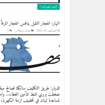
أكمل القراءة »
النهار: انفجار التليل ينافس انفجار ال
أغسطس 16, 2021
صحف ومقالات
0
ضغطت وبري نشط لتأمين الغطاء… والحري
لمساعدة لبنان في تخفيف ازمة الكهرباء