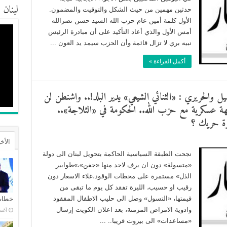
لبنان
حدثين مهمين من حيث الشكل والتوقيت والمضمون.
الأول كلمة أمين عام حزب الله السيد حسن نصرالله
أمس الأول والذي أعاد التأكيد على أن مبادرة الرئيس
نبيه بري لا تزال قائمة وأن الحزب سيمد يد العون ...
أكمل القراءة »
يل والحريري : «الثنائي الشيعي» يدير البلد!.. واشنطن لن
هة عسكرية مع حزب الله.. الحكومة في «الثلاجة»..
رة حريك ؟
الأخ
نجحت الطبقة السياسية الحاكمة بتحويل لبنان الى دولة
«متسولة» دون ان يرف لاحد منها «جفن»،»طوابير
الذل» مستمرة على محطات الوقود،غلاء الاسعار دون
رقيب او حسيب، الليرة تفقد كل يوم ما تبقى من
قيمتها، «التسول» وصل الى حليب الاطفال المفقود
خطاب 
وادوية الامراض المزمنة، بعد اعلان الكويت إرسال
أغسطس
«مساعدات» الى بيروت قريبا.. ...