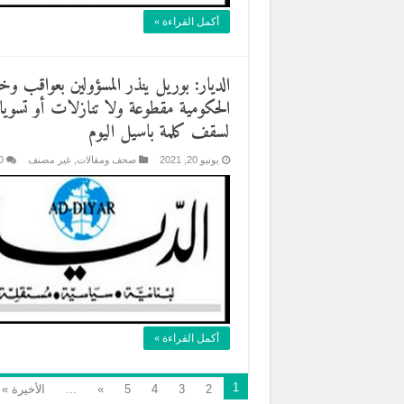
أكمل القراءة »
الديار: بوريل ينذر المسؤولين بعواقب و
الحكومية مقطوعة ولا تنازلات أو تسوي
لسقف كلمة باسيل اليوم
يونيو 20, 2021
صحف ومقالات
,
غير مصنف
0
أكمل القراءة »
1
2
3
4
5
»
...
الأخيرة »