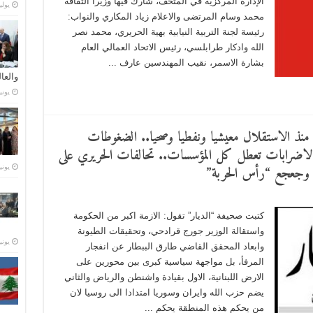
الإدارة المركزية في المتحف، شارك فيها وزيرا الثقافة
يوليو 21,
محمد وسام المرتضى والاعلام زياد المكاري والنواب:
رئيسة لجنة التربية النيابية بهية الحريري، محمد نصر
الله وادكار طرابلسي، رئيس الاتحاد العمالي العام
بشارة الاسمر، نقيب المهندسين عارف ...
والعا
يونيو 28,
وة منذ الاستقلال معيشيا ونفطيا وصحيا.. الضغوطات
ة الاضرابات تعطل كل المؤسسات.. تحالفات الحريري على
 وجعجع “رأس الحربة”
يونيو 23,
كتبت صحيفة “الديار” تقول: الازمة اكبر من الحكومة
واستقالة الوزير جورج قرادحي، وتحقيقات الطيونة
يونيو 15,
وابعاد المحقق القاضي طارق الببطار عن انفجار
المرفأ، بل مواجهة سياسية كبرى بين محورين على
الارض اللبنانية، الاول بقيادة واشنطن والرياض والثاني
يضم حزب الله وايران وسوريا امتدادا الى روسيا لان
من يحكم هذه المنطقة يحكم ...