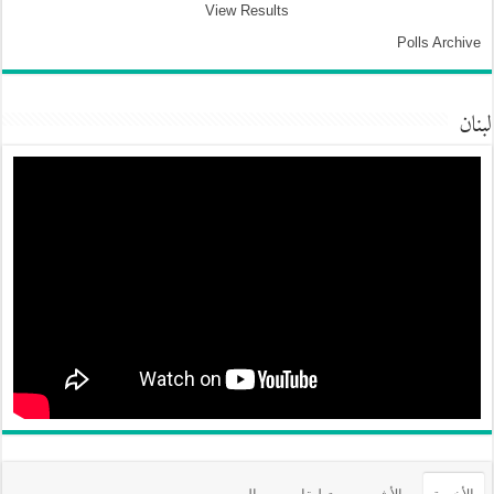
View Results
Polls Archive
لبنان