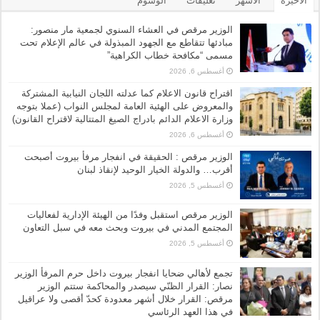
الأخيرة
الأشهر
تعليقات
الوسوم
الوزير مرقص في العشاء السنوي لجمعية مار منصور:
مبادئها تتقاطع مع الجهود المبذولة في عالم الإعلام تحت
مسمى “مكافحة خطاب الكراهية”
أغسطس 6, 2026
اقتراح قانون الاعلام كما عدلته اللجان النيابية المشتركة
والمعروض على الهئية العامة لمجلس النواب (عملا بتوجه
وزارة الاعلام الدائم بادراج الصيغ المتتالية لاقتراح القانون)
أغسطس 6, 2026
الوزير مرقص : الحقيقة في انفجار مرفأ بيروت أصبحت
أقرب… والدولة الخيار الوحيد لإنقاذ لبنان
أغسطس 5, 2026
الوزير مرقص استقبل وفدًا من الهيئة الإدارية لفعاليات
المجتمع المدني في بيروت وبحث معه في سبل التعاون
أغسطس 5, 2026
تجمع لأهالي ضحايا انفجار بيروت داخل حرم المرفأ الوزير
نصار: القرار الظنّي سيصدر والمحاكمة ستتم الوزير
مرقص: القرار خلال أشهر معدودة كحدّ أقصى ولا عراقيل
في هذا العهد الرئاسي