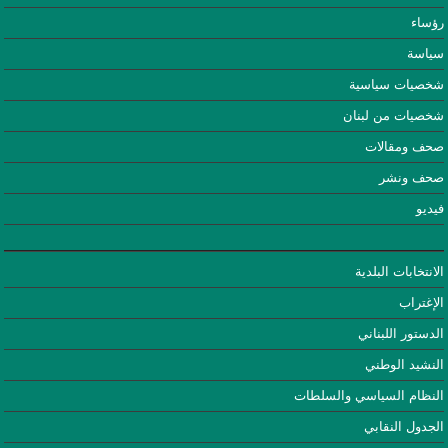
رؤساء
سياسة
شخصيات سياسية
شخصيات من لبنان
صحف ومقالات
صحف ونشر
فيديو
الانتخابات البلدية
الإغتراب
الدستور اللبناني
النشيد الوطني
النظام السياسي والسلطات
الجدول النقابي