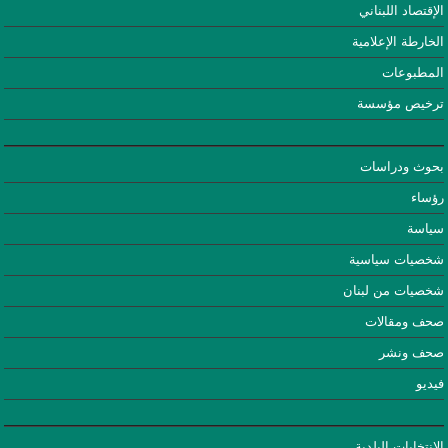
الإقتصاد اللبناني
الخارطة الإعلامية
المطبوعات
ترخيص مؤسسة
بحوث ودراسات
رؤساء
سياسة
شخصيات سياسية
شخصيات من لبنان
صحف ومقالات
صحف ونشر
فيديو
الانتخابات البلدية