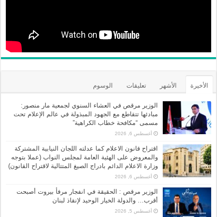
الأخيرة
الأشهر
تعليقات
الوسوم
الوزير مرقص في العشاء السنوي لجمعية مار منصور:
مبادئها تتقاطع مع الجهود المبذولة في عالم الإعلام تحت
مسمى “مكافحة خطاب الكراهية”
أغسطس 6, 2026
اقتراح قانون الاعلام كما عدلته اللجان النيابية المشتركة
والمعروض على الهئية العامة لمجلس النواب (عملا بتوجه
وزارة الاعلام الدائم بادراج الصيغ المتتالية لاقتراح القانون)
أغسطس 6, 2026
الوزير مرقص : الحقيقة في انفجار مرفأ بيروت أصبحت
أقرب… والدولة الخيار الوحيد لإنقاذ لبنان
أغسطس 5, 2026