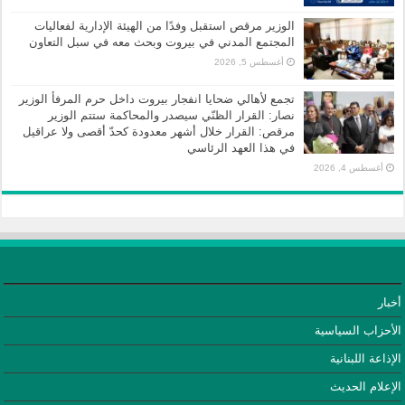
الوزير مرقص استقبل وفدًا من الهيئة الإدارية لفعاليات
المجتمع المدني في بيروت وبحث معه في سبل التعاون
أغسطس 5, 2026
تجمع لأهالي ضحايا انفجار بيروت داخل حرم المرفأ الوزير
نصار: القرار الظنّي سيصدر والمحاكمة ستتم الوزير
مرقص: القرار خلال أشهر معدودة كحدّ أقصى ولا عراقيل
في هذا العهد الرئاسي
أغسطس 4, 2026
أخبار
الأحزاب السياسية
الإذاعة اللبنانية
الإعلام الحديث