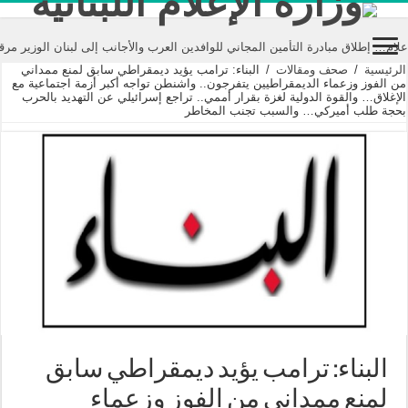
بادرة التأمين المجاني للوافدين العرب والأجانب إلى لبنان الوزير مرقص: الإعلام ينق
الرئيسية
/
صحف ومقالات
/
البناء: ترامب يؤيد ديمقراطي سابق لمنع ممداني
من الفوز وزعماء الديمقراطيين يتفرجون.. واشنطن تواجه أكبر أزمة اجتماعية مع
الإغلاق… والقوة الدولية لغزة بقرار أممي.. تراجع إسرائيلي عن التهديد بالحرب
بحجة طلب أميركي… والسبب تجنب المخاطر
البناء: ترامب يؤيد ديمقراطي سابق
لمنع ممداني من الفوز وزعماء