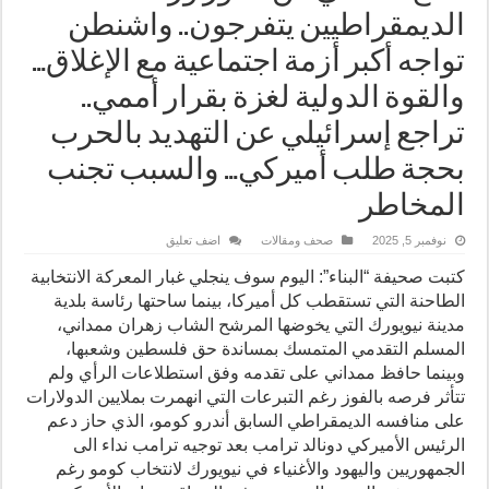
الديمقراطيين يتفرجون.. واشنطن
تواجه أكبر أزمة اجتماعية مع الإغلاق…
والقوة الدولية لغزة بقرار أممي..
تراجع إسرائيلي عن التهديد بالحرب
بحجة طلب أميركي… والسبب تجنب
المخاطر
نوفمبر 5, 2025
صحف ومقالات
اضف تعليق
كتبت صحيفة “البناء”: اليوم سوف ينجلي غبار المعركة الانتخابية
الطاحنة التي تستقطب كل أميركا، بينما ساحتها رئاسة بلدية
مدينة نيويورك التي يخوضها المرشح الشاب زهران ممداني،
المسلم التقدمي المتمسك بمساندة حق فلسطين وشعبها،
وبينما حافظ ممداني على تقدمه وفق استطلاعات الرأي ولم
تتأثر فرصه بالفوز رغم التبرعات التي انهمرت بملايين الدولارات
على منافسه الديمقراطي السابق أندرو كومو، الذي حاز دعم
الرئيس الأميركي دونالد ترامب بعد توجيه ترامب نداء الى
الجمهوريين واليهود والأغنياء في نيويورك لانتخاب كومو رغم