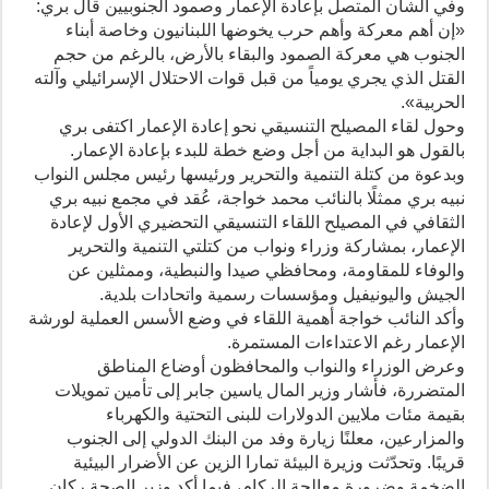
وفي الشأن المتصل بإعادة الإعمار وصمود الجنوبيين قال بري:
«إن أهم معركة وأهم حرب يخوضها اللبنانيون وخاصة أبناء
الجنوب هي معركة الصمود والبقاء بالأرض، بالرغم من حجم
القتل الذي يجري يومياً من قبل قوات الاحتلال الإسرائيلي وآلته
الحربية».
وحول لقاء المصيلح التنسيقي نحو إعادة الإعمار اكتفى بري
بالقول هو البداية من أجل وضع خطة للبدء بإعادة الإعمار.
وبدعوة من كتلة التنمية والتحرير ورئيسها رئيس مجلس النواب
نبيه بري ممثلًا بالنائب محمد خواجة، عُقد في مجمع نبيه بري
الثقافي في المصيلح اللقاء التنسيقي التحضيري الأول لإعادة
الإعمار، بمشاركة وزراء ونواب من كتلتي التنمية والتحرير
والوفاء للمقاومة، ومحافظي صيدا والنبطية، وممثلين عن
الجيش واليونيفيل ومؤسسات رسمية واتحادات بلدية.
وأكد النائب خواجة أهمية اللقاء في وضع الأسس العملية لورشة
الإعمار رغم الاعتداءات المستمرة.
وعرض الوزراء والنواب والمحافظون أوضاع المناطق
المتضررة، فأشار وزير المال ياسين جابر إلى تأمين تمويلات
بقيمة مئات ملايين الدولارات للبنى التحتية والكهرباء
والمزارعين، معلنًا زيارة وفد من البنك الدولي إلى الجنوب
قريبًا. وتحدّثت وزيرة البيئة تمارا الزين عن الأضرار البيئية
الضخمة وضرورة معالجة الركام، فيما أكد وزير الصحة ركان