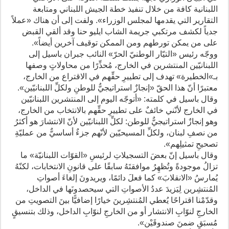
اللبنانية كافة من خلال تنفيذ خطة الجيش اللبناني ومتابعة
التقارير التي يقدمها لمجلس الوزراء». ولفت إلى أن هناك «عملاً
جدياً لكشف مرتكبي جريمة الشاب ايليو حنا وقد ألقي القبض
على من يمكن تورطهم ومن الممكن توقيف آخرين أيضاً».
ووجّه رئيس «التيّار الوطنيّ الحرّ» النائب جبران باسيل إلى
اللبنانيّين المنتشرين في الخارج، مُحذِّرًا من محاولاتٍ وصفها
بـ»الخطيرة» تهدف إلى تطييرِ حقِّهم في الاقتراع من الخارج،
معتبرًا أنّ هذا الحقّ «إنجازٌ استراتيجيٌّ للوطنِ ولكلِّ اللبنانيّين».
وقال باسيل في كلمته: «أتوجّه اليوم إلى المنتشرين اللبنانيّين
في الخارج لأنّني خائفٌ على تطييرِ حقِّهم بالانتخاب من الخارج،
وهو إنجازٌ استراتيجيٌّ للوطن: لكلِّ اللبنانيّين لأنّ الانتشارَ هو أكثرُ
من نصفِ لبنان، ولكلِّ المسيحيّين لأنّهم جزءٌ أساسيٌّ من عمليّةِ
تصحيحِ تمثيلِهم».
وقال باسيل إنّ بعضَ التسجيلاتِ لرئيسِ «القوّات اللبنانيّة» ما
تزالُ موجودةً وتُظهِرُ موافقتَهُ سابقًا على قانونِ الانتخابات، لكنّهُ
يُمارسُ «الانقلابَ» كما فعلَ دائمًا، ويريدونَ إلغاءَ أصواتِ
المُنتشِرين لِيَزيدَ عددُ الأصواتِ التي سيحصدونَها في الداخل،
وقدّمْنا اقتراحًا يُعطي المُنتشِرينَ خيارًا إضافيًّا بينَ التصويتِ من
الخارجِ لنوّابِ الانتشار أو من الخارجِ لنوّابِ الداخل، وذلك بتنسيقٍ
مُسبَقٍ ضمنَ صندوقَيْن».