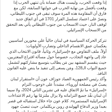
إذا وقعت الحرب، وليست هناك ضمانة بأن تنتهي الحرب إذا
وقعت بأفضل من نهاية الحرب في جولتها السابقة، لكن مع
فارق أن المقاومة هذه المرة سوف تبقى في جنوب الليطاني،
وتصرّ على اعتماد تسلسل القرار 1701 في أي اتفاق جديد
لوقف النار، حيث الانسحاب من جنوب الليطاني يأتي بعد التحقق
من الانسحاب الإسرائيلي.
تتركز الحركة السياسية في لبنان حالياً على محورين أساسيين
يعكسان عمق الانقسام الداخلي وتضارب الأولويات:
أولاً، ملف التفاوض مع «إسرائيل»، وثانياً، قانون الانتخاب الذي
عاد إلى واجهة التجاذب، خصوصاً حول مسألة اقتراع المغتربين،
حيث ينقسم المشهد بين مَن يطالب بتوسيع مشاركتهم لتشمل
جميع النواب الـ128، ومَن يسعى إلى تنفيذ ما ينص عليه القانون
النافذ.
وأكد رئيس الجمهورية العماد جوزاف عون أن «استقرار لبنان
يصبّ في مصلحة أوروبا»، مشدداً على «وجوب التزام
«إسرائيل» ما تمّ الاتفاق عليه في تشرين الثاني 2024، ولا سيما
أن لبنان نفّذ جميع التزاماته ولا يزال ملتزمًا بها رغم الاعتداءات
الإسرائيلية المستمرة». كلام عون جاء خلال استقباله في قصر
بعبدا وزير الدفاع الهولندي روبن بريكلمانز، حيث تنصبّ جهود
عون على حشد الدعم الدولي للبنان، بعد موافقة لبنان على