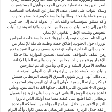
ناصر الدين متابعة تغطية جرحى الحرب وتأهيل المستشفيات.
وشدّد النواب على فصل ملف الإعمار عن التجاذبات السياسية
ووضع خطة واضحة، وطالبوا بجلسة حكومية خاصة بالجنوب.
وأكد ممثلو المؤسسات والبلديات أن الدولة غائبة إلى حد كبير،
داعين إلى دعم البلديات ومجالس الجنوب والإغاثة وتحديد آليات
التعويض وتثبيت الإطار القانوني للإعمار.
في الختام، صدرت توصيات أبرزها: عقد جلسة خاصة لمجلس
الوزراء حول الجنوب، إطلاق خطة وطنية شاملة للإعمار من
الجنوب إلى الضاحية والبقاع، تحديد سقف زمني للتنفيذ وعدم
رهن الملف بالمواقف السياسية، تضمين الموازنة بندًا خاصًا
بالإعمار ورفع موازنات مجلس الجنوب والهيئة العليا للإغاثة،
معالجة الأضرار البيئية والركام، وتأمين الدعم للنازحين
والبلديات، الاستفادة من زيارة وفد البنك الدولي المرتقبة.
إلى ذلك، أنهى وزير شؤون الشرق الأوسط البريطاني هيمش
فولكنر زيارته الرسمية الأولى إلى لبنان اليوم، وقد استمرت
يومين (3-4 تشرين الثاني) التقى خلالها القادة اللبنانيين، ودشّن
قاعدة جديدة للجيش اللبناني في جنوب لبنان تمّ بناؤها بتمويل
بريطاني، كما اطّلع على كيفية مساعدة أولئك الذين تأثروا
بالنزاع الأخير من خلال البرامج المموّلة من المملكة المتحدة.
رافقه خلال الزيارة السفير البريطاني هايمش كاول وأكّد التزام