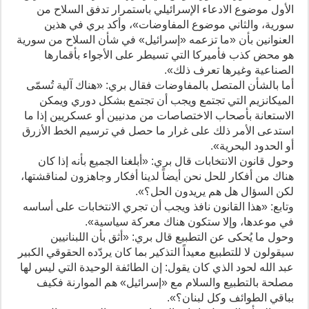
الأول موضوع الادعاء الإسرائيلي باستمرار تدفق السلاح من
سورية، والثاني موضوع المفاوضات»، وأكد بري في هذين
العنوانين بأن «ما تزعمه «إسرائيل» في شأن السلاح من سورية
هو محض كذب فأميركا التي تسيطر على الأجواء بأقمارها
الصناعية وغيرها تعرف ذلك».
أما بالشأن المتصل بالمفاوضات فقال بري: «هناك آلية تُسمّى
الميكانزيم التي تجتمع ويجب أن تجتمع بشكل دوري ويمكن
الاستعانة بأصحاب الاختصاصات من مدنيين أو عسكريين إذا ما
استدعى الأمر ذلك على غرار ما حصل في ترسيم الخط الأزرق
أو الحدود البحرية».
وحول قانون الانتخابات قال بري: «أبلغنا الجميع بأنه إذا كان
هناك من أفكار للحل نحن أيضاً لدينا أفكار وجاهزون لمناقشتها،
لكن السؤال هل هم يريدون الحل؟».
وتابع: «هذا القانون نافذ ويجب أن تجري الانتخابات على أساسه
في موعدها، وإلا ستكون هناك معركة سياسية».
وحول ما يُحكى عن التطبيع قال بري: «أثق بأن اللبنانيين
سيقولون لا للتطبيع معيداً التذكير بما كان يردّده الحقوقي الكبير
عبد الله لحود الذي كان يقول: إن الطائفة الوحيدة التي ليس لها
مصلحة بالتطبيع والسلام مع «إسرائيل» هم الموارنة فكيف
بباقي الطوائف وكل لبنان؟».