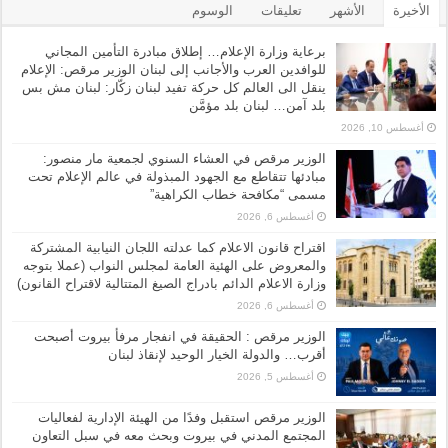
الأخيرة
الأشهر
تعليقات
الوسوم
برعاية وزارة الإعلام… إطلاق مبادرة التأمين المجاني
للوافدين العرب والأجانب إلى لبنان الوزير مرقص: الإعلام
ينقل الى العالم كل حركة تفيد لبنان زكّار: لبنان مش بس
بلد آمن… لبنان بلد مؤمَّن
أغسطس 10, 2026
الوزير مرقص في العشاء السنوي لجمعية مار منصور:
مبادئها تتقاطع مع الجهود المبذولة في عالم الإعلام تحت
مسمى “مكافحة خطاب الكراهية”
أغسطس 6, 2026
اقتراح قانون الاعلام كما عدلته اللجان النيابية المشتركة
والمعروض على الهئية العامة لمجلس النواب (عملا بتوجه
وزارة الاعلام الدائم بادراج الصيغ المتتالية لاقتراح القانون)
أغسطس 6, 2026
الوزير مرقص : الحقيقة في انفجار مرفأ بيروت أصبحت
أقرب… والدولة الخيار الوحيد لإنقاذ لبنان
أغسطس 5, 2026
الوزير مرقص استقبل وفدًا من الهيئة الإدارية لفعاليات
المجتمع المدني في بيروت وبحث معه في سبل التعاون