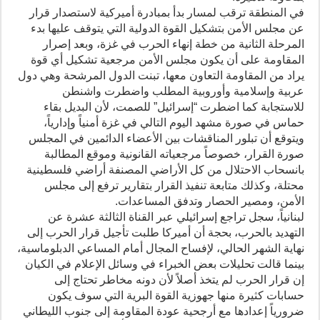
في المنطقة ترقب لمسار بدأ بمبادرة أميركية لاستصدار قرار
عن مجلس الأمن بتشكيل القوة الدولية التي يتوقف عليها بدء
المرحلة الثانية من خطة إنهاء الحرب في غزة، وبعد إصرار
المقاومة على أن يكون مجلس الأمن مرجعية تشكيل أي قوة
يراد من المقاومة التعاون معها، تبنت الدول المرشحة وهي دول
عربية وإسلامية وأوروبية المطلب واضطرت واشنطن
للاستجابة كما اضطرت “إسرائيل” للصمت، لأن البديل بقاء
حماس في صورة مشهد اليوم التالي في غزة أمنياً وإدارياً،
ويتوقع أن تبلور المناقشات بين الأعضاء الدائمين في المجلس
صورة القرار، خصوصاً مرجعياته القانونية وموقع المطالبة
بانسحاب الاحتلال من كل الأراضي المصنفة أراضي فلسطينية
محتلة، وكذلك متابعة تنفيذ القرار بتقارير ترفع إلى مجلس
الأمن، ومصير الحصار وتدفق المساعدات.
لبنانياً، سجل تراجع إسرائيلي عبر القناة الثالثة عشرة عن
التهديد بالحرب، بحجة أن أميركا طلبت تأجيل قرار الحرب إلى
نهاية الشهر الحالي، لإفساح المجال أمام المساعي الدبلوماسية،
بينما قالت تحليلات بعض الخبراء في وسائل الإعلام في الكيان
إن قرار الحرب لم يتخذ أصلاً لأن دونه مخاطر تحتاج إلى
حسابات كثيرة منها جهوزية القوة البرية التي سوف يكون
ضرورياً إعدادها مع أرجحية عودة المقاومة إلى جنوب الليطاني