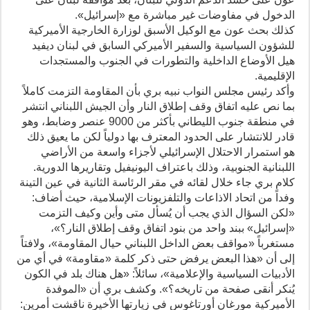
الدخول في مفاوضات غير مباشرة مع «إسرائيل».
كذلك بحث عون مع الوكيل الأسبق لوزارة الخارجية الأميركية
للشؤون السياسية والسفير الأميركي السابق في لبنان ديفيد
هيل الأوضاع الداخلية والتطورات في الجنوب والمستجدات
الإقليمية.
وأكد رئيس مجلس النواب نبيه بري بأن المقاومة التزمت كاملاً
بما نص عليه اتفاق وقف إطلاق النار وأن الجيش اللبناني انتشر
في منطقة جنوب الليطاني بأكثر من 9000 عنصر وضابط، وهو
قادر للانتشار على الحدود المعترف بها دولياً لكن ما يعيق ذلك
هو استمرار الاحتلال الإسرائيلي لأجزاء واسعة من الأراضي
اللبنانية الجنوبية، وذلك باعتراف اليونيفيل وتقاريرها الدورية.
كلام بري جاء خلال لقائه في مقر الرئاسة الثانية في عين التينة
وفداً من اتحاد الاذاعات والتلفزيونات الإسلامية، حيث أضاف:
«لكن السؤال الذي يجب أن يُسأل متى وأين وكيف التزمت
«إسرائيل» ببند واحد من بنود اتفاق وقف إطلاق النار؟»،
مستغرباً «مواقف بعض الداخل اللبناني حيال المقاومة»، ولافتاً
إلى أن «هذا البعض يرفض حتى ذكر كلمة «مقاومة» في أي من
الأدبيات السياسية والإعلامية»، سائلاً: «هل هناك بلد في الكون
يُنكر أنقى صفحة من تاريخه؟». وكشف بري أن «الموفدة
الأميركية مورغان أورتاغوس في زيارتها الأخيرة ناقشت أمرين: