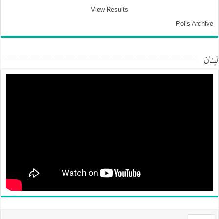
View Results
Polls Archive
لبنان