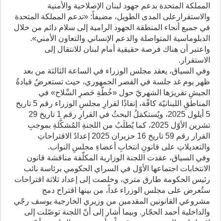
المملكة المتحدة بدعم جهود لبنان الإصلاحية والأمنية
والاستقرارعلى المدى الطويل، مضيفاً: «تدعم المملكة المتحدة
في جميع أنحاء المنطقة الجهود الرامية إلى سلام دائم من خلال
الدبلوماسية المتواصلة والدعم الإنساني والتعاون الأمني».
واعتبر أن هناك فرصة حقيقية أمام لبنان للانتقال إلى
الاستقرار.
وفي السياق، يعقد مجلس الوزراء في الساعة الثالثة من بعد
ظهر يوم غد جلسة في القصر الجمهوري، حيث تستعرضُ قيادةُ
الجيشِ تقريرَها الشهريّ حول «خُطّةِ حَصرِ السِّلاح» في
المناطقِ اللبنانيّة كافّة، إنفاذًا لقرارِ مجلسِ الوزراء رقم 5 تاريخ
5 أيلول 2025، ويُستكمَلُ البحثُ في القرارِ رقم 1 تاريخ 29
تشرين الأوّل 2025، كما يُطلَبُ من اللجنةِ المُشكَّلةِ بموجبِ
القرار رقم 59 تاريخ 16 حزيران 2025 إعدادُ الاقتراحاتِ
والتعديلاتِ على قانونِ انتخابِ أعضاءِ مجلسِ النواب.
وفي السياق، عقدت اللجنة الوزارية المكلّفة مناقشة قانون
الانتخابات اجتماعها الأوّل في السراي الحكومي برئاسة نائب
رئيس الحكومة طارق متري، وخلصت إلى إعداد ثلاثة اقتراحات
ستُعرض على مجلس الوزراء غداً، من بينها اقتراح دمج
مشروعي القانونين المقدمين من وزيري الخارجية يوسف رجّي
والداخلية أحمد الحجّار. وبيما أشار إلى أنّ اللجنة توصّلت إلى