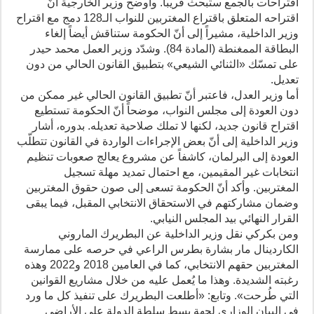
اقتراحات بالجمع ستبحث قريباً. وأوضح وزير الخارجية أنّ
اقتراحه المتعلق باقتراع المغتربين للنواب الـ128 دمج مع اقتراح
وزير الداخلية، مشيراً إلى أنّ الحكومة ستناقش أيضاً إلغاء
البطاقة الممغنطة (المادة 84). وشدّد وزير العمل محمد حيدر
على تمسّك «الثنائي الشيعي» بتطبيق القانون الحالي من دون
تعديل.
أما وزير العدل، فاعتبر أنّ تطبيق القانون الحالي غير ممكن من
دون العودة إلى مجلس النواب، موضحاً أنّ الحكومة تستطيع
اقتراح قانون جديد، لكنها لا تملك صلاحية تعديله. بدوره، أشار
وزير الداخلية إلى أنّ بعض الإجراءات الواردة في القانون تتطلّب
العودة إلى البرلمان، كاشفاً عن مشروع يعالج صعوبات تنظيم
انتخابات غير المقيمين، مع احتمال تمديد مهلة تسجيل
المغتربين. وأكد أنّ الحكومة تسعى إلى صون حقوق المغتربين
وضمان مشاركتهم في الاستحقاق الانتخابي المقبل، فيما يبقى
القرار النهائي بيد المجلس النيابي.
ومن بكركي نقل وزير الداخلية عن البطريرك الماروني
الكاردينال مار بشارة بطرس الراعي في حرصه على ممارسة
المغتربين حقهم الانتخابي، كما في العامين 2018 و2022 وهذه
رغبته الشديدة. وهذا ما يُعمل عليه من خلال مشاريع القوانين
التي طُرحت». وتابع: «أطلعت البطريرك على تنفيذ كل ما ورد
في البيان الوزاري لجهة بسط سلطة الدولة على الأراضي