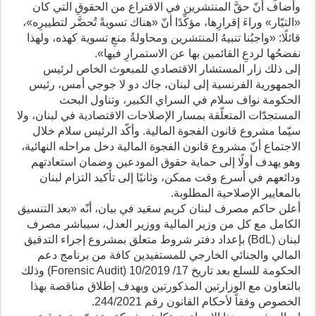
وأضاف أنّ حقَّ المنتشرين في الاقتراع من الحقوقِ التي كان
«التيّار» وراءَ إقرارِها، مؤكِّدًا أنّ «هناك تسويةً تُحضَّر لتطييرِه»،
قائلًا: «واجبُنا تنبيهُ المنتشرين ومحاولةُ منعِ تسوية كهذه، ولهذا
نفضحُها لردعِ القائمين بها عن الاستمرارِ فيها».
إلى ذلك زار المستشار الاقتصادي للمبعوث الخاص لرئيس
الجمهورية الفرنسية إلى لبنان، جاك دو لا جوجي أمس، رئيس
الحكومة نواف سلام في السراي الكبير، وتناول البحث
المستجدّات المتعلّقة بمسار الإصلاحات الاقتصادية في لبنان، ولا
سيّما مشروع قانون الفجوة المالية. وأكّد الرئيس سلام خلال
الاجتماع أنّ مشروع قانون الفجوة المالية دخل مراحله النهائية،
وهو يهدف أولًا إلى حماية حقوق المودعين وضمان استعادتهم
ودائعهم في أسرع وقت ممكن، وثانيًا إلى تأكيد التزام لبنان
بالمعايير الإصلاحية المطلوبة.
أعلن حاكم مصرف لبنان كريم سعَيد في بيان، أنّه «بعد التنسيق
الكامل مع كل من وزير المالية ووزير العدل، سيباشر مصرف
لبنان (BdL) بإعداد دفتر شروط متعلق بمشروع إجراء التدقيق
المالي والجنائي الخارجي للمستفيدين كافة من برنامج دعم
الحكومة للسلع بعد تاريخ 17/ 10/2019 (Forensic Audit) وذلك
بالتعاون مع الوزارتين المذكورتين وبهدف إطلاق مناقصة بهذا
الخصوص وفقاً لأحكام القانون رقم 244/2021.