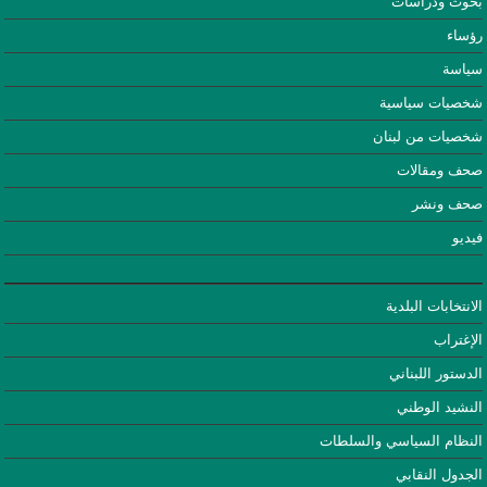
بحوث ودراسات
رؤساء
سياسة
شخصيات سياسية
شخصيات من لبنان
صحف ومقالات
صحف ونشر
فيديو
الانتخابات البلدية
الإغتراب
الدستور اللبناني
النشيد الوطني
النظام السياسي والسلطات
الجدول النقابي