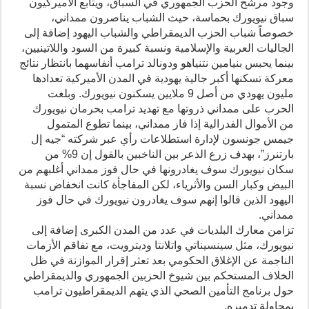
وجود مرشح الحزب الجمهوري في السباق، ويتابع الأميركيون
سباق نيويورك بحماسة، حيث الشباب يناصرون ممداني،
خصوصاً شباب الحزب الديمقراطي والشباب اليهود إضافة إلى
الجاليات العربية والإسلامية ونسبة كبيرة من السود واللاتينيين،
بينما يحبس بنيامين نتنياهو ودونالد ترامب أنفاسهما بانتظار نتائج
معركة تسكنها أكبر جالية يهودية في المدن الأميركية تعدادها
مليون يهودي من أصل 9 ملايين يسكنون نيويورك. وبلغت
الحرب على ممداني ذروتها مع تهديد ترامب بحرمان نيويورك
من الأموال الفدرالية إذا فاز ممداني، بينما تطوع المتمول
جيمس جونسون لإدارة استطلاعات رأي عبر شركته “جيه إل
بارتنرز”، بهدف زرع الذعر بين الناخبين بالقول إن 9% من
سكان نيويورك سوف يغادرونها في حال فوز ممداني أغلبهم من
البيض وكبار السن والأثرياء، لكن المفاجأة كانت انخفاض نسبة
اليهود الذين قالوا إنهم سوف يغادرون نيويورك في حال فوز
ممداني.
تزامن معارك البلديات في عدد من المدن الكبرى إضافة إلى
نيويورك، مثل سينسيناتي واتلانتا وديترويت، مع تفاقم الأزمات
الناجمة عن الإغلاق الحكومي بعد تعثر إقرار الموازنة في ظل
الخلاف المستحكم بين شيوخ الحزبين الجمهوري والديمقراطي
حول برنامج التأمين الصحي الذي يتهم الديمقراطيون ترامب
بمحاولة تدميره.