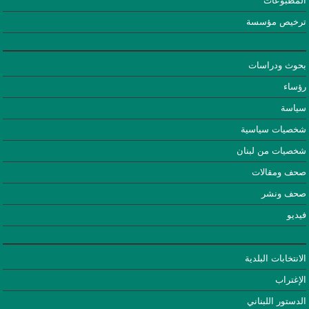
المطبوعات
ترخيص مؤسسة
بحوث ودراسات
رؤساء
سياسة
شخصيات سياسية
شخصيات من لبنان
صحف ومقالات
صحف ونشر
فيديو
الانتخابات البلدية
الإغتراب
الدستور اللبناني