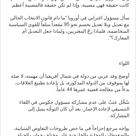
كانت حقيقة فهي مصيبة، وإذا لم تكن حقيقة فالمصيبة أعظم.
سأل مسؤول اغترابي في أوروبا “ما دام قانون الانتخاب الحالي
مع تعديل وبلا تعديل يحسم نحو 95 مقعداً سلفاً للقوى السياسية
المتخاصمة، فلماذا زجّ المغتربين، ولماذا جعل التعديل أم
المعارك؟”.
اللواء
أوضح وفد عربي من دولة في شمال أفريقيا أن مهمته، لا صلة
لها بموقوف من الدولة المذكورة، بل بإعادة تطبيع العلاقات،
بدءاً من معالجة قضية عمرها 44 عاماً.
سُجِّل عتبٌ على عدم مشاركة مسؤول حكومي في اللقاء
التنسيقي لإعادة الإعمار، بعد أن كان التوجُّه يميل إلى
المشاركة.
يواجه مرجع إحراجاً في ما خص طروحات التفاوض المتباينة،
والضغوطات المحلية والخارجية على مختلف جوانب الحياة