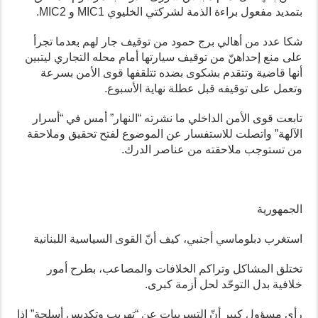
بتمديد مفعول براءة الذمة لشركتي الخليوي MIC1 و MIC2.
شكا عدد من أهالي برج حمود من توقيف جار لهم بعدما تجرأ
على منع إحداهنّ من توقيف سيارتها أمام محله التجاري ليتبين
أنها قاضية وتتقدم بشكوى بضده تتلقفها قوى الأمن بسرعة
وتعمل على توقيفه قبل عطلة نهاية الأسبوع.
تابعت قوى الأمن الداخلي ما نشرته “النهار” أمس في “أسرار
الآلهة” واتصلت للاستفسار عن الموضوع لفتح تحقيق وملاحقة
من تستوجب ملاحقته من عناصر الدرك.
الجمهورية
استغرب دبلوماسي أجنبي، كيف أنّ القوى السياسية اللبنانية
تختلق المشاكل وتراكم الخلافات والمصاعب، بطرح أمور
خلافية بدل التوحّد لحل أزمة كبرى.
رأى مسؤول كبير أنّ التسريبات عن “تهريب وتكديس أسلحة” إذا