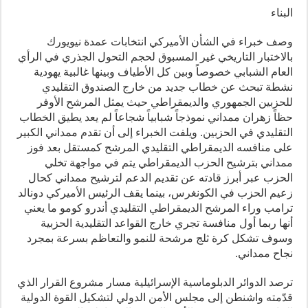
البناء
وصف خبراء في الشأن الأميركي انتخابات عمدة نيويورك
بالاختبار التاريخي غير المسبوق لحجم التحول الجذري في الرأي
العام الشبابي خصوصاً وبين كل الأطياف وبينها غالبية يهودية
نشطة تبحث عن خطاب جديد من خارج الصندوق التقليدي
للحزبين الجمهوري والديمقراطي حيث يمثل المرشح الأوفر
حظاً زهران ممداني نموذجاً شبابياً شجاعاً لم يعد يطيق الخطاب
التقليدي في الحزبين. ويلفت الخبراء إلى أن تقدم ممداني الكبير
على منافسه الديمقراطي التقليدي المرشح كمستقل بعد فوز
ممداني بترشيح الحزب الديمقراطي يتم في مواجهة تخلي
الحزب عبر أبرز قادته عن تقديم الدعم لترشيح ممداني كحال
زعيم الحزب في الكونغرس، بينما يقف الرئيس الأميركي دونالد
ترامب وراء المرشح الديمقراطي التقليدي أندرو كومو ما يعني
أنها ربما أول منافسة تجري خارج القواعد التقليدية الحزبية
وسوف تشكل كرة ثلج مرشحة للنمو والتعاظم بسرعة بمجرد
نجاح ممداني.
ترصد الدوائر الدبلوماسية الإسرائيلية مسار مشروع القرار الذي
قدّمته واشنطن إلى مجلس الأمن الدولي لتشكيل القوة الدولية