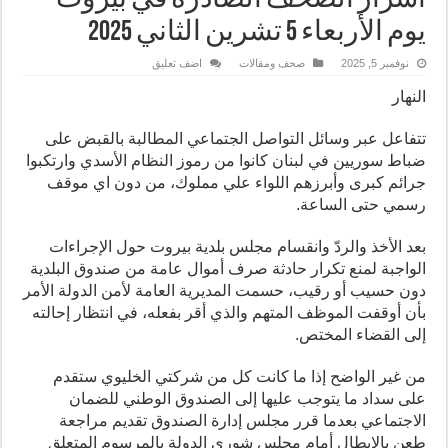
أسرار الصحف الصادرة في بيروت
يوم الأربعاء 5 تشرين الثاني 2025
نوفمبر 5, 2025
صحف ومقالات
اضف تعليق
النهار
تتفاعل عبر وسائل التواصل الجتماعي المطالبة بالقبض على
ضباط سوريين في لبنان كانوا من رموز النظام الأسدي وارتكبوا
جرائم كبرى وأبرزهم اللواء علي مملوك، من دون اي موقف
رسمي حتى الساعة.
بعد الأخذ والردّ وانقسام مجلس بلدية بيروت حول الإجراءات
الواجبة لمنع تكرار حادثة صرف أموال عامة من صندوق البلدية
دون حسيب أو رقيب، حسمت المديرية العامة لأمن الدولة الأمر
بأن أوقفت الموظف المتهم والذي أقر بفعله، في انتظار إحالته
إلى القضاء المختص.
من غير الواضح إذا ما كانت كل من شركتي الخليوي ستقدم
على سداد ما يتوجب عليها إلى الصندوق الوطني للضمان
الاجتماعي بعدما قرر مجلس إدارة الصندوق تقديم مراجعة
طعن بالإبطال أمام مجلس شورى الدولة بالمرسوم المتعلق