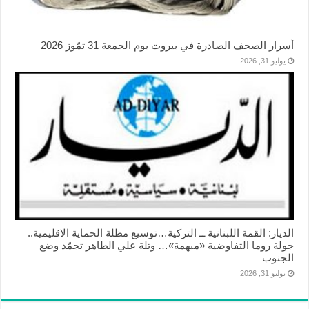
أسرار الصحف الصادرة في بيروت يوم الجمعة 31 تمّوز 2026
يوليو 31, 2026
الديار: القمة اللبنانية ــ التركية…توسيع مظلة الحماية الاقليمية..
جولة روما التفاوضية «مبهمة»… وتلة علي الطاهر تجمّد وضع
الجنوب
يوليو 31, 2026