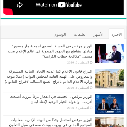
الأخيرة
الأشهر
تعليقات
الوسوم
الوزير مرقص في العشاء السنوي لجمعية مار منصور:
مبادئها تتقاطع مع الجهود المبذولة في عالم الإعلام تحت
مسمى “مكافحة خطاب الكراهية”
أغسطس 6, 2026
اقتراح قانون الاعلام كما عدلته اللجان النيابية المشتركة
والمعروض على الهئية العامة لمجلس النواب (عملا بتوجه
وزارة الاعلام الدائم بادراج الصيغ المتتالية لاقتراح القانون)
أغسطس 6, 2026
الوزير مرقص : الحقيقة في انفجار مرفأ بيروت أصبحت
أقرب… والدولة الخيار الوحيد لإنقاذ لبنان
أغسطس 5, 2026
الوزير مرقص استقبل وفدًا من الهيئة الإدارية لفعاليات
المجتمع المدني في بيروت وبحث معه في سبل التعاون