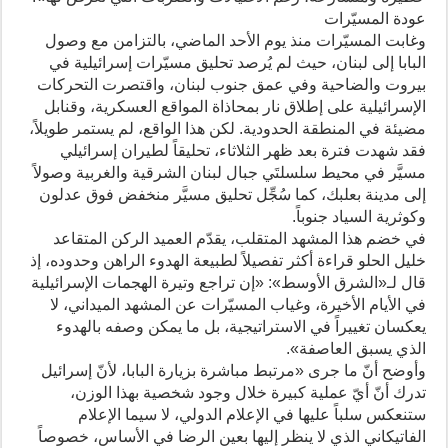
عودة المسيّرات
وغابت المسيّرات منذ يوم الأحد الماضي، بالتزامن مع وصول
البابا إلى لبنان، حيث لم يُرصد تحليق مسيّرات إسرائيلية في
بيروت والضاحية وفي عمق جنوب لبنان، واقتصرت التحركات
الإسرائيلية على إطلاق نار بمحاذاة المواقع العسكرية، وقنابل
مضيئة في المنطقة الحدودية. لكن هذا الواقع، لم يستمر طويلاً،
فقد شهدت فترة بعد ظهر الثلاثاء، تحليقاً لطيران إسرائيلي
مسيَّر في محيط سلسلتَي جبال لبنان الشرقية والغربية وصولاً
إلى مدينة بعلبك، كما سُجِّل تحليق مسيَّر منخفض فوق عدلون
وكوثرية السياد جنوباً.
في خضم هذا المشهد المتقلب، يقدّم العميد الركن المتقاعد
خليل الحلو قراءة أكثر تفصيلاً لطبيعة الهدوء الراهن وحدوده، إذ
قال لـ«الشرق الأوسط»: «إن تراجع وتيرة الهجمات الإسرائيلية
في الأيام الأخيرة، وغياب المسيّرات عن المشهد الميداني، لا
يعكسان تغييراً في الاستراتيجية، بل ما يمكن وصفه بالهدوء
الذي يسبق العاصفة».
وأوضح أنّ ما جرى «مرتبط مباشرة بزيارة البابا، لأنّ إسرائيل
تدرك أنّ أيّ عملية كبيرة خلال وجود شخصية بهذا الوزن،
ستنعكس سلباً عليها في الإعلام الدولي، لا سيما الإعلام
الفاتيكاني الذي لا ينظر إليها بعين الرضا في الأساس، خصوصاً