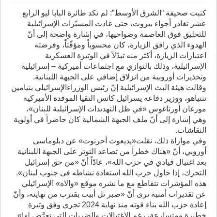
كتبت صحيفة “الشرق الأوسط”: لم تكد طائرة البابا ليو الرابع
عشر تغادر أجواء بيروت، حتى عادت المسيّرات الإسرائيلية
للتحليق فوق العاصمة وضواحيها، في إشارة واضحة إلى أنّ
الهدوء الذي رافق الزيارة، كان محسوباً ومؤقّتاً، وفرضته
اعتبارات الزيارة، أكثر منه تبدّلاً في الوتيرة العسكرية
الإسرائيلية، وذلك بالتوازي مع اجتماعات أميركية – إسرائيلية
وتحذيرات أوروبية من انزلاق إضافي على الجبهة اللبنانية.
وقالت هيئة البث الإسرائيلية إنّ رئيس الوزراءالإسرائيلي بنيامين
نتنياهو، ووزير دفاعه يسرائيل كاتس التقيا الموفدة الأميركية
مورغان أورتاغوس «في ظل التهديدات الإسرائيلية للبنان»،
وهي إشارة إلى أنّ ملف الجبهة الشمالية كان حاضراً في أولوية
النقاشات.
وفي موازاة ذلك، نقلت«يديعوت أحرنوت» عن دبلوماسي
أوروبي، أنّ «هناك خطراً من تصاعد التوتر على الجبهة اللبنانية
بعد اغتيال قيادي في حزب الله»، عادّاً أنّ «من حق إسرائيل
التحرك، إذا حاول حزب الله استعادة نشاطه في جنوب لبنان».
هذه المؤشرات تتقاطع مع ما نشره موقع «والاه» الإسرائيلي
عن تقديرات أمنية ترى أنّ «صبر تل أبيب يقترب من نهايته، وأنّ
إعادة حزب الله بناء قوته منذ نهاية 2024 تجري وفق وتيرة
خطيرة ومتسارعة، رغم الاغتيالات والضربات التي تعرَّض لها».