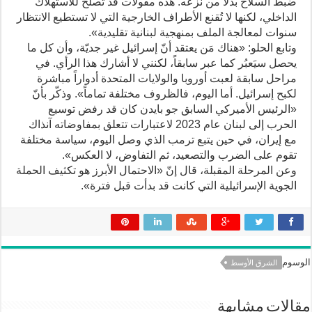
ضبط السلاح بدلاً من نزعه. هذه مقولات قد تصلح للاستهلاك
الداخلي، لكنها لا تُقنع الأطراف الخارجية التي لا تستطيع الانتظار
سنوات لمعالجة الملف بمنهجية لبنانية تقليدية».
وتابع الحلو: «هناك مَن يعتقد أنّ إسرائيل غير جديّة، وأن كل ما
يحصل سيَعبُر كما عبر سابقاً، لكنني لا أشارك هذا الرأي. في
مراحل سابقة لعبت أوروبا والولايات المتحدة أدواراً مباشرة
لكبح إسرائيل. أما اليوم، فالظروف مختلفة تماماً». وذكّر بأنّ
«الرئيس الأميركي السابق جو بايدن كان قد رفض توسيع
الحرب إلى لبنان عام 2023 لاعتبارات تتعلق بمفاوضاته آنذاك
مع إيران، في حين يتبع ترمب الذي وصل اليوم، سياسة مختلفة
تقوم على الضرب والتصعيد، ثم التفاوض، لا العكس».
وعن المرحلة المقبلة، قال إنّ «الاحتمال الأبرز هو تكثيف الحملة
الجوية الإسرائيلية التي كانت قد بدأت قبل فترة».
الوسوم
الشرق الأوسط
مقالات مشابهة