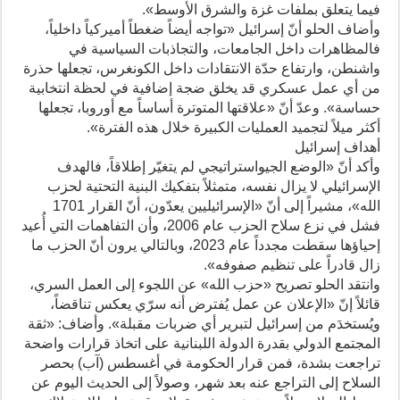
فيما يتعلق بملفات غزة والشرق الأوسط».
وأضاف الحلو أنّ إسرائيل «تواجه أيضاً ضغطاً أميركياً داخلياً،
فالمظاهرات داخل الجامعات، والتجاذبات السياسية في
واشنطن، وارتفاع حدّة الانتقادات داخل الكونغرس، تجعلها حذرة
من أي عمل عسكري قد يخلق ضجة إضافية في لحظة انتخابية
حساسة». وعدّ أنّ «علاقتها المتوترة أساساً مع أوروبا، تجعلها
أكثر ميلاً لتجميد العمليات الكبيرة خلال هذه الفترة».
أهداف إسرائيل
وأكد أنّ «الوضع الجيواستراتيجي لم يتغيّر إطلاقاً، فالهدف
الإسرائيلي لا يزال نفسه، متمثلاً بتفكيك البنية التحتية لحزب
الله»، مشيراً إلى أنّ «الإسرائيليين يعدّون، أنّ القرار 1701
فشل في نزع سلاح الحزب عام 2006، وأن التفاهمات التي أُعيد
إحياؤها سقطت مجدداً عام 2023، وبالتالي يرون أنّ الحزب ما
زال قادراً على تنظيم صفوفه».
وانتقد الحلو تصريح «حزب الله» عن اللجوء إلى العمل السري،
قائلاً إنّ «الإعلان عن عمل يُفترض أنه سرّي يعكس تناقضاً،
ويُستخدَم من إسرائيل لتبرير أي ضربات مقبلة». وأضاف: «ثقة
المجتمع الدولي بقدرة الدولة اللبنانية على اتخاذ قرارات واضحة
تراجعت بشدة، فمن قرار الحكومة في أغسطس (آب) بحصر
السلاح إلى التراجع عنه بعد شهر، وصولاً إلى الحديث اليوم عن