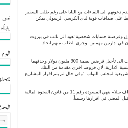
م دعوتهم الى اللقاءات مع البابا على رغم طلب السفير
نص مش
افظ على صداقات قوية لدى الكرسي الرسولي يمكن
يتبنّا
ق وقرصنة حسابات شخصية تعود الى نائب في بيروت
ان في ادارتين مهمتين. وجرى الطلب متهم اتخاذ
اليوم 
في معلومات ان ادارة البنك الدولي عمدت الى تأجيل قرضين بقيمة 300 مليون دولار وحذفهما
نمية الادارية، لان قروضا اخرى مقدمة من البنك
يعية لمجلس النواب. “وفي حال لم يتم اقرار المشاريع
للتحقق
يقول مصدر وزاري ان رئيس الحكومة نواف سلام ينهي المسودة رقم 11 من قانون الفجوة المالية
بل المضي في اقرارها رسمياً.
البحث