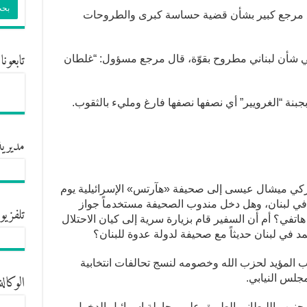
ه مع مرجع كبير بشأن قضية حساسة كبرى والطروحات
تابعونا
في شأن لبناني مطروح بقوّة، قال مرجع مسؤول: “غلطان
بنة “الغرويير” أي نصفها نصفها فارغ ومليء بالثقوب.
مديرية
يركي ميشال عيسى إلى صحيفة «هآرتس» الإسرائيلية يوم
في لبنان، وهل دخل مندوب الصحيفة مستخدماً جواز
تلفزيو
هاتفي؟ أم أن السفير قام بزيارة سرية إلى كيان الاحتلال
 في لبنان حديثاً مع صحيفة لدولة عدوة للبنان؟
المؤيد لحزب الله وخصومه لنسج تحالفات انتخابية
الوكالة
جلس النيابي.
ي جنوب الليطاني الطريق على محاولة إسرائيل الدخول