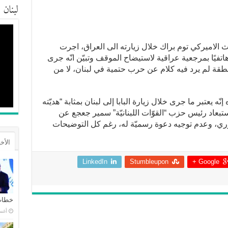
لبنان
ث الاميركي توم براك خلال زيارته الى العراق، اجرت
تفيًا بمرجعية عراقية لاستيضاح الموقف وتبيّن انّه جرى
قة لم يرد فيه كلام عن حرب حتمية في لبنان، لا من
 يعتبر ما جرى خلال زيارة البابا إلى لبنان بمثابة “هديّته
ستبعاد رئيس حزب “القوّات اللبنانيّة” سمير جعجع عن
ري، وعدم توجيه دعوة رسميّة له، رغم كل التوضيحات
الأخ
LinkedIn
Stumbleupon
Google +
خطاب 
أغسطس