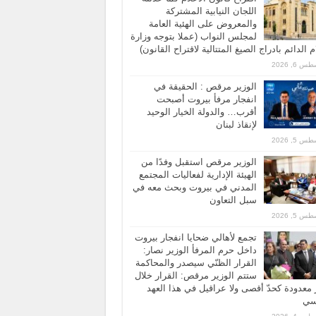
اللجان النيابية المشتركة
والمعروض على الهئية العامة
لمجلس النواب (عملا بتوجه وزارة
ام الدائم بادراج الصيغ المتتالية لاقتراح القانون)
 6, 2026
الوزير مرقص : الحقيقة في
انفجار مرفأ بيروت أصبحت
أقرب… والدولة الخيار الوحيد
لإنقاذ لبنان
 5, 2026
الوزير مرقص استقبل وفدًا من
الهيئة الإدارية لفعاليات المجتمع
المدني في بيروت وبحث معه في
سبل التعاون
 5, 2026
تجمع لأهالي ضحايا انفجار بيروت
داخل حرم المرفأ الوزير نصار:
القرار الظنّي سيصدر والمحاكمة
ستتم الوزير مرقص: القرار خلال
معدودة كحدّ أقصى ولا عراقيل في هذا العهد
اسي