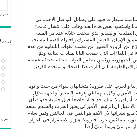
جبران
لى مناسبة سيطرت فيها على وسائل التواصل الاجتماعي
با واستحوذ بعض هذه الفيديوهات على انتشار عالميّ
 الصليب” والفيديو الذي يتحدث خلاله عدد من الفتية
إستطل
يق الإيمان بالعيش المشترك واحترام القيم المسيحية
ع عن الزيارة التعبير عن غضب القوات اللبنانية من عدم
 اللقاءات التي جمعت البابا بقيادات لبنانية وتمّ
ئيس الجمهورية ورئيس مجلس النواب تتخلله ضحكة عميقة
راك بالطرفة التي أثارت هذا الضحك واستخدم الفيديو
نيا والحرب على فنزويلا متشابهان سواء من حيث وعود
الأمرين وكل منهما في غرفة الانتظار أو لجهة تحوّل
أوراق ولا يملك أحد جواباً قاطعاً حول حتمية حدوث أي
 بالاعتبار أن الرئيس الأميركي يعتبر الحرب والسلام سلعة
مانع بشرائها لأن الأهم هو الثمن في الحالتين وثمن سلام
قوة، بينما ثمن حرب فنزويلا اهتزاز الاستقرار في الجوار
chive
 سياسيّ وربما أمنيّ أيضاً.