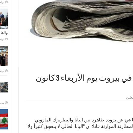
يوليو 21,
والعا
يونيو 28,
يونيو 23,
أسرار الصحف الصادرة في بيروت يوم الأربعاء 3 كانون
عليق
يونيو 15,
اعي عن برودة ظاهرة بين البابا والبطريرك الماروني
نة الموارنة قائلا ان “البابا الحالي لا ينعجق كثيراً ولا