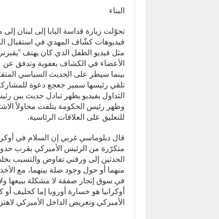
البناء
تحوّلت زيارة قداسة البابا إلى لبنان إ
فيديوهات كشّاف المهدي في استقبال البا
مثل فيديو الطفل الذي كان يهتف “يقبرني
الأعضاء في الكشاف بعفوية وتدفق عن عم
بينما سيطر على الحديث السياسي المتفرّ
تلقي رئيسها سمير جعجع دعوة للمشاركة في
التداول بفيديو يظهر تبادل حديث بين ر
وظهر رئيس الحكومة يتلفت محاولاً الاشت
للتعليق على العلاقات الرئاسية.
قال دبلوماسي غربي إن السلام في أوكرا
متكرّرة من الرئيس الأميركي بقرب حدوث 
الحدثين إلى ورقتي تفاوض والتسبب بخلط 
منهما أو حول وجود صلة بينهما، مع الأخذ
في سوق إنجاز صفقة لا مشكلة ببيعها ولا 
أوكرانيا هو خسارة أوروبا إما كحليف أو ك
الأميركي وتعريض الداخل الأميركي لاهتزاز