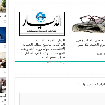
الاعل
أغسطس
الصحف الصادرة في
الديار: القمة اللبنانية ــ
بيروت يوم الجمعة 31 تمّوز
التركية…توسيع مظلة الحماية
أغسطس
الاقليمية.. جولة روما التفاوضية
«مبهمة»… وتلة علي الطاهر
تجمّد وضع الجنوب
يوليو 31, 2026
أغسطس
زامية مشار إليها بـ
*
أشهر 
الرئ