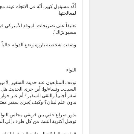
أكّد مسؤول كبير، أنّه في الاتجاه عين
لمعالجتها.
تعليقاً على تصريحات الموفد الأميركي 
مسيو برّاك”.
وصفت شخصية بارزة وضع الدولة حالياً بج
اللواء
توقف المتابعون عند حديث السفير الأم
السبت.. وتساءلوا: أين جرى الحديث هل 
سفر أجنبياً والتقى السفير؟ أم عبر حوار 
بدون علم لبنان؟ وكيف يُجري سفير معتمد
يدور صراع خفي بين فريقي مجلس النواب 
توصل أكثرية الثلث من كل طرف إلى الم
قطعت الإطلالة الميدانية للجيش اللبنان