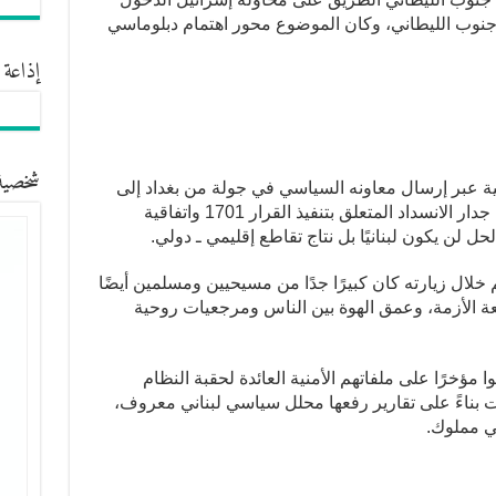
جنوب الليطاني، وكان الموضوع محور اهتمام دبلوماسي
إذاعة 
شخصية
ية عبر إرسال معاونه السياسي في جولة من بغداد إلى
الرياض وصولًا إلى القاهرة لفتح ثغرة في جدار الانسداد المتعلق بتنفيذ القرار 1701 واتفاقية
حل لن يكون لبنانيًا بل نتاج تقاطع إقليمي ـ دولي.
ال زيارته كان كبيرًا جدًا من مسيحيين ومسلمين أيضًا
يعة الأزمة، وعمق الهوة بين الناس ومرجعيات روحية
خرًا على ملفاتهم الأمنية العائدة لحقبة النظام
 بناءً على تقارير رفعها محلل سياسي لبناني معروف،
ي مملوك.