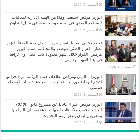
أغسطس 5, 2026
الوزير مرقص استقبل وفدًا من الهيئة الإدارية لفعاليات
المجتمع المدني في بيروت وبحث معه في سبل التعاون
أغسطس 5, 2026
تجمع لأهالي ضحايا انفجار بيروت داخل حرم المرفأ الوزير
نصار: القرار الظنّي سيصدر والمحاكمة ستتم الوزير
مرقص: القرار خلال أشهر معدودة كحدّ أقصى ولا عراقيل
في هذا العهد الرئاسي
أغسطس 4, 2026
الوزيران الزين ومرقص يطلقان حملة الوقاية من الحرائق:
إعلام للوقاية من الحرائق وليس لمواكبة عمليات الإطفاء
فحسب
أغسطس 3, 2026
الوزير مرقص عبر الLBC عن مشروع قانون الإعلام
الجديد: رفعت ملاحظات الجهات الاعلامية الى البرلمان
وتلفزيون لبنان ينهض رغم التحديات
أغسطس 2, 2026