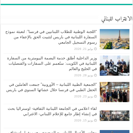
الاغتراب اللبناني
“اللجنة الوطنية للطلاب اللبنانيين في فرنسا”: لتعبئة نموذج
السفارة اللبنانية في باريس لتثبيت الحق بالإعفاء من
رسوم التسجيل الجامعي
يوليو 21, 2026
وزير الداخلية أطلق خدمة البصمة البيومترية من السفارة
اللبنانية في الكويت: ستُعمم على السفارات والقنصليات
في الخليج والعالم
يونيو 28, 2026
“الجمعية الطبية اللبنانية – الأوروبية” جمعت العاملين في
الحقل الطبي في فرنسا خلال عشائها السنوي في باريس
يونيو 23, 2026
لقاء اعلامي في الجامعة اللبنانية الثقافية- اوستراليا بحث
في إنشاء إطار جامع للإعلام اللبناني- الاغترابي
يونيو 15, 2026
مجلس الأعمال اللبناني – السعودي رحب بقرار استئناف