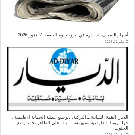
أسرار الصحف الصادرة في بيروت يوم الجمعة 31 تمّوز 2026
يوليو 31, 2026
الديار: القمة اللبنانية ــ التركية…توسيع مظلة الحماية الاقليمية..
جولة روما التفاوضية «مبهمة»… وتلة علي الطاهر تجمّد وضع
الجنوب
يوليو 31, 2026