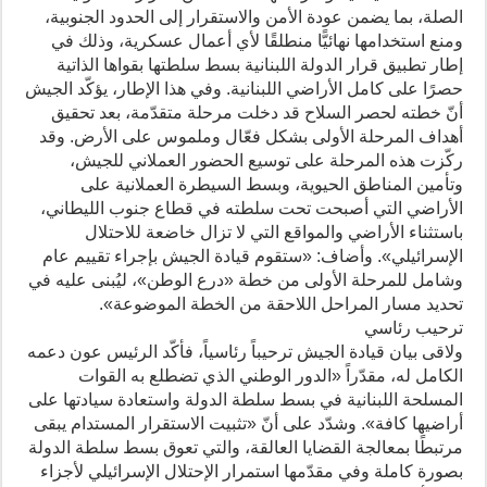
الصلة، بما يضمن عودة الأمن والاستقرار إلى الحدود الجنوبية،
ومنع استخدامها نهائيًّا منطلقًا لأي أعمال عسكرية، وذلك في
إطار تطبيق قرار الدولة اللبنانية بسط سلطتها بقواها الذاتية
حصرًا على كامل الأراضي اللبنانية. وفي هذا الإطار، يؤكّد الجيش
أنّ خطته لحصر السلاح قد دخلت مرحلة متقدّمة، بعد تحقيق
أهداف المرحلة الأولى بشكل فعّال وملموس على الأرض. وقد
ركّزت هذه المرحلة على توسيع الحضور العملاني للجيش،
وتأمين المناطق الحيوية، وبسط السيطرة العملانية على
الأراضي التي أصبحت تحت سلطته في قطاع جنوب الليطاني،
باستثناء الأراضي والمواقع التي لا تزال خاضعة للاحتلال
الإسرائيلي». وأضاف: «ستقوم قيادة الجيش بإجراء تقييم عام
وشامل للمرحلة الأولى من خطة «درع الوطن»، ليُبنى عليه في
تحديد مسار المراحل اللاحقة من الخطة الموضوعة».
ترحيب رئاسي
ولاقى بيان قيادة الجيش ترحيباً رئاسياً، فأكّد الرئيس عون دعمه
الكامل له، مقدّراً «الدور الوطني الذي تضطلع به القوات
المسلحة اللبنانية في بسط سلطة الدولة واستعادة سيادتها على
أراضيها كافة». وشدّد على أنّ «تثبيت الاستقرار المستدام يبقى
مرتبطًا بمعالجة القضايا العالقة، والتي تعوق بسط سلطة الدولة
بصورة كاملة وفي مقدّمها استمرار الإحتلال الإسرائيلي لأجزاء