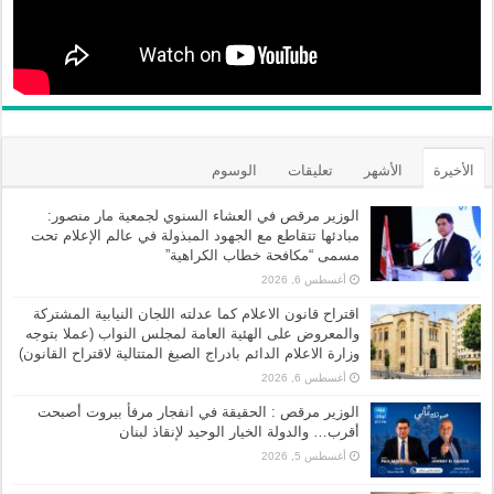
الأخيرة
الأشهر
تعليقات
الوسوم
الوزير مرقص في العشاء السنوي لجمعية مار منصور:
مبادئها تتقاطع مع الجهود المبذولة في عالم الإعلام تحت
مسمى “مكافحة خطاب الكراهية”
أغسطس 6, 2026
اقتراح قانون الاعلام كما عدلته اللجان النيابية المشتركة
والمعروض على الهئية العامة لمجلس النواب (عملا بتوجه
وزارة الاعلام الدائم بادراج الصيغ المتتالية لاقتراح القانون)
أغسطس 6, 2026
الوزير مرقص : الحقيقة في انفجار مرفأ بيروت أصبحت
أقرب… والدولة الخيار الوحيد لإنقاذ لبنان
أغسطس 5, 2026