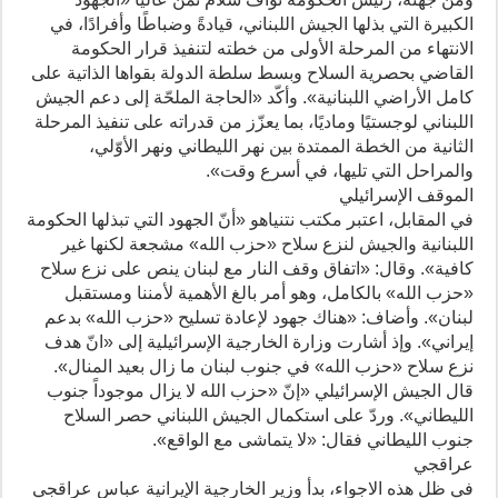
الكبيرة التي بذلها الجيش اللبناني، قيادةً وضباطًا وأفرادًا، في
الانتهاء من المرحلة الأولى من خطته لتنفيذ قرار الحكومة
القاضي بحصرية السلاح وبسط سلطة الدولة بقواها الذاتية على
كامل الأراضي اللبنانية». وأكّد «الحاجة الملحّة إلى دعم الجيش
اللبناني لوجستيًا وماديًا، بما يعزّز من قدراته على تنفيذ المرحلة
الثانية من الخطة الممتدة بين نهر الليطاني ونهر الأوّلي،
والمراحل التي تليها، في أسرع وقت».
الموقف الإسرائيلي
في المقابل، اعتبر مكتب نتنياهو «أنّ الجهود التي تبذلها الحكومة
اللبنانية والجيش لنزع سلاح «حزب الله» مشجعة لكنها غير
كافية». وقال: «اتفاق وقف النار مع لبنان ينص على نزع سلاح
«حزب الله» بالكامل، وهو أمر بالغ الأهمية لأمننا ومستقبل
لبنان». وأضاف: «هناك جهود لإعادة تسليح «حزب الله» بدعم
إيراني». وإذ أشارت وزارة الخارجية الإسرائيلية إلى «انّ هدف
نزع سلاح «حزب الله» في جنوب لبنان ما زال بعيد المنال».
قال الجيش الإسرائيلي «إنّ «حزب الله لا يزال موجوداً جنوب
الليطاني». وردّ على استكمال الجيش اللبناني حصر السلاح
جنوب الليطاني فقال: «لا يتماشى مع الواقع».
عراقجي
في ظل هذه الاجواء، بدأ وزير الخارجية الإيرانية عباس عراقجي