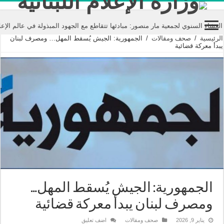
 لجمعية مار منصور: مبادئها تتقاطع مع الجهود المبذولة في عالم الإعلام تحت مس
الرئيسية
/
صحف ومقالات
/
الجمهورية: الجيش يُسقط المهل… ومصرف لبنان
يبدأ معركة قضائية
الجمهورية: الجيش يُسقط المهل…
ومصرف لبنان يبدأ معركة قضائية
يناير 9, 2026
صحف ومقالات
اضف تعليق