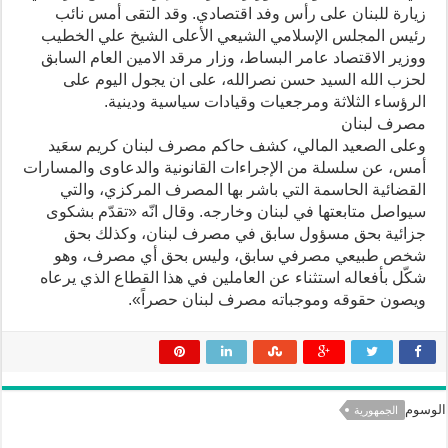
زيارة للبنان على رأس وفد اقتصادي. وقد التقى أمس نائب
رئيس المجلس الإسلامي الشيعي الأعلى الشيخ علي الخطيب
ووزير الاقتصاد عامر البساط، وزار مرقد الامين العام السابق
لحزب الله السيد حسن نصرالله، على ان يجول اليوم على
الرؤساء الثلاثة ومرجعيات وقيادات سياسية ودينية.
مصرف لبنان
وعلى الصعيد المالي، كشف حاكم مصرف لبنان كريم سعَيد
أمس، عن سلسلة من الإجراءات القانونية والدعاوى والمسارات
القضائية الحاسمة التي باشر بها المصرف المركزي، والتي
سيواصل متابعتها في لبنان وخارجه. وقال انّه «تقدّم بشكوى
جزائية بحق مسؤول سابق في مصرف لبنان، وكذلك بحق
شخص طبيعي مصرفي سابق، وليس بحق أي مصرف، وهو
شكّل بأفعاله استثناء عن العاملين في هذا القطاع الذي يرعاه
ويصون حقوقه وموجباته مصرف لبنان حصراً».
الوسوم
الجمهورية