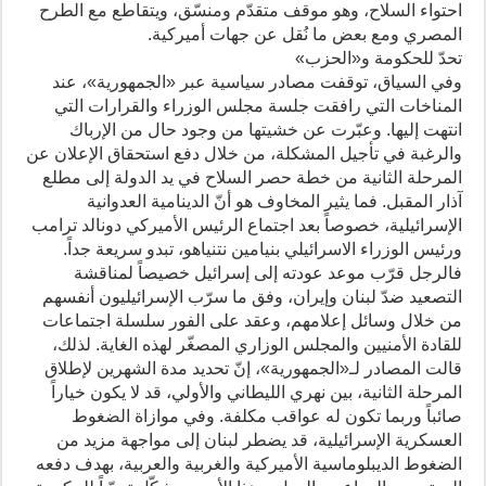
احتواء السلاح، وهو موقف متقدّم ومنسّق، ويتقاطع مع الطرح
المصري ومع بعض ما نُقل عن جهات أميركية.
تحدّ للحكومة و«الحزب»
وفي السياق، توقفت مصادر سياسية عبر «الجمهورية»، عند
المناخات التي رافقت جلسة مجلس الوزراء والقرارات التي
انتهت إليها. وعبّرت عن خشيتها من وجود حال من الإرباك
والرغبة في تأجيل المشكلة، من خلال دفع استحقاق الإعلان عن
المرحلة الثانية من خطة حصر السلاح في يد الدولة إلى مطلع
آذار المقبل. فما يثير المخاوف هو أنّ الدينامية العدوانية
الإسرائيلية، خصوصاً بعد اجتماع الرئيس الأميركي دونالد ترامب
ورئيس الوزراء الاسرائيلي بنيامين نتنياهو، تبدو سريعة جداً.
فالرجل قرّب موعد عودته إلى إسرائيل خصيصاً لمناقشة
التصعيد ضدّ لبنان وإيران، وفق ما سرّب الإسرائيليون أنفسهم
من خلال وسائل إعلامهم، وعقد على الفور سلسلة اجتماعات
للقادة الأمنيين والمجلس الوزاري المصغّر لهذه الغاية. لذلك،
قالت المصادر لـ«الجمهورية»، إنّ تحديد مدة الشهرين لإطلاق
المرحلة الثانية، بين نهري الليطاني والأولي، قد لا يكون خياراً
صائباً وربما تكون له عواقب مكلفة. وفي موازاة الضغوط
العسكرية الإسرائيلية، قد يضطر لبنان إلى مواجهة مزيد من
الضغوط الديبلوماسية الأميركية والغربية والعربية، بهدف دفعه