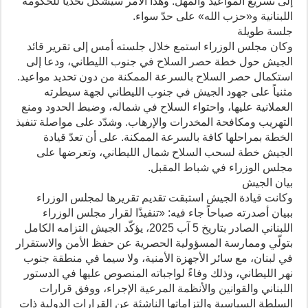
إلى تسريع المواعيد والمهل. وهذا الأمر سيشكّل تحدّياً للحكومة
اللبنانية و«حزب الله» على حدّ سواء.
جلسة طويلة
وكان مجلس الوزراء استمع خلال جلسته أمس إلى تقرير قائد
الجيش حول خطة حصر السلاح في جنوب الليطاني، ودعا إلى
استكمال حصر السلاح بالسرعة الممكنة من دون تحديد مواعيد.
مثنياً على جهود الجيش في جنوب الليطاني لجهة سيطرته
العملانية عليها، واحتواء السلاح في شماله، وضبط الحدود ومنع
التهريب ومكافحة المخدرات والإرهاب. وشدّد على مواصلة تنفيذ
الخطة بمراحلها كافة بالسرعة الممكنة. على أن تعدّ قيادة
الجيش خطة لسحب السلاح شمال الليطاني، وتعرضها على
مجلس الوزراء في شباط المقبل.
بيان الجيش
وكانت قيادة الجيش استبقت تقديم تقريرها لمجلس الوزراء
ببيان أصدرته صباحاً جاء فيه: «تنفيذًا لقرار مجلس الوزراء
اللبناني الصادر بتاريخ 5 آب 2025، يؤكّد الجيش التزامه الكامل
بتولّي وممارسة المسؤولية الحصرية عن حفظ الأمن والاستقرار
في لبنان، مع سائر الأجهزة الأمنية، ولا سيما في منطقة جنوب
نهر الليطاني، وذلك وفاءً لواجباته المنصوص عليها في الدستور
اللبناني والقوانين والأنظمة المرعية الإجراء، ووفق قرارات
السلطة السياسية والتزاماتها الناشئة عن القرارات الدولية ذات