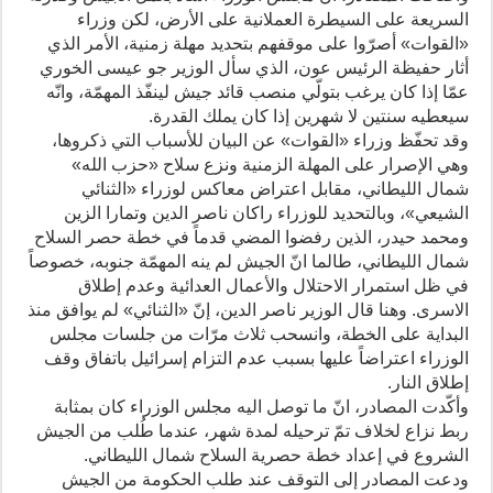
السريعة على السيطرة العملانية على الأرض، لكن وزراء
«القوات» أصرّوا على موقفهم بتحديد مهلة زمنية، الأمر الذي
أثار حفيظة الرئيس عون، الذي سأل الوزير جو عيسى الخوري
عمّا إذا كان يرغب بتولّي منصب قائد جيش لينفّذ المهمّة، وانّه
سيعطيه سنتين لا شهرين إذا كان يملك القدرة.
وقد تحفّظ وزراء «القوات» عن البيان للأسباب التي ذكروها،
وهي الإصرار على المهلة الزمنية ونزع سلاح «حزب الله»
شمال الليطاني، مقابل اعتراض معاكس لوزراء «الثنائي
الشيعي»، وبالتحديد للوزراء راكان ناصر الدين وتمارا الزين
ومحمد حيدر، الذين رفضوا المضي قدماً في خطة حصر السلاح
شمال الليطاني، طالما انّ الجيش لم ينه المهمّة جنوبه، خصوصاً
في ظل استمرار الاحتلال والأعمال العدائية وعدم إطلاق
الاسرى. وهنا قال الوزير ناصر الدين، إنّ «الثنائي» لم يوافق منذ
البداية على الخطة، وانسحب ثلاث مرّات من جلسات مجلس
الوزراء اعتراضاً عليها بسبب عدم التزام إسرائيل باتفاق وقف
إطلاق النار.
وأكّدت المصادر، انّ ما توصل اليه مجلس الوزراء كان بمثابة
ربط نزاع لخلاف تمّ ترحيله لمدة شهر، عندما طُلب من الجيش
الشروع في إعداد خطة حصرية السلاح شمال الليطاني.
ودعت المصادر إلى التوقف عند طلب الحكومة من الجيش