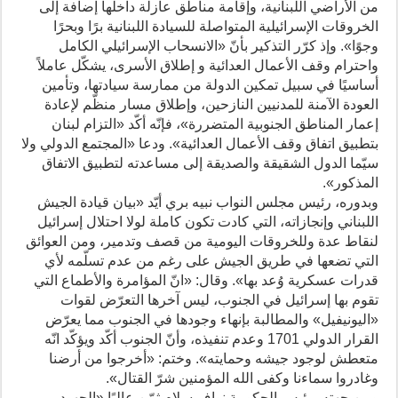
من الأراضي اللبنانية، وإقامة مناطق عازلة داخلها إضافة إلى
الخروقات الإسرائيلية المتواصلة للسيادة اللبنانية برًا وبحرًا
وجوًا». وإذ كرّر التذكير بأنّ «الانسحاب الإسرائيلي الكامل
واحترام وقف الأعمال العدائية و إطلاق الأسرى، يشكّل عاملاً
أساسيًا في سبيل تمكين الدولة من ممارسة سيادتها، وتأمين
العودة الآمنة للمدنيين النازحين، وإطلاق مسار منظّم لإعادة
إعمار المناطق الجنوبية المتضررة»، فإنّه أكّد «التزام لبنان
بتطبيق اتفاق وقف الأعمال العدائية». ودعا «المجتمع الدولي ولا
سيّما الدول الشقيقة والصديقة إلى مساعدته لتطبيق الاتفاق
المذكور».
وبدوره، رئيس مجلس النواب نبيه بري أيّد «بيان قيادة الجيش
اللبناني وإنجازاته، التي كادت تكون كاملة لولا احتلال إسرائيل
لنقاط عدة وللخروقات اليومية من قصف وتدمير، ومن العوائق
التي تضعها في طريق الجيش على رغم من عدم تسلّمه لأي
قدرات عسكرية وُعد بها». وقال: «انّ المؤامرة والأطماع التي
تقوم بها إسرائيل في الجنوب، ليس آخرها التعرّض لقوات
«اليونيفيل» والمطالبة بإنهاء وجودها في الجنوب مما يعرّض
القرار الدولي 1701 وعدم تنفيذه، وأنّ الجنوب أكّد ويؤكّد انّه
متعطش لوجود جيشه وحمايته». وختم: «أخرجوا من أرضنا
وغادروا سماءنا وكفى الله المؤمنين شرّ القتال».
ومن جهته، رئيس الحكومة نواف سلام ثمّن عاليًا «الجهود