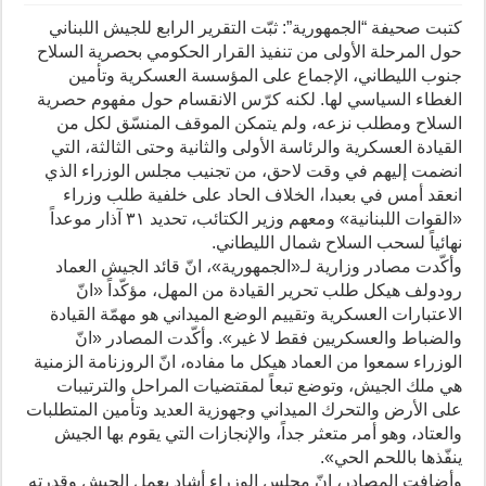
كتبت صحيفة “الجمهورية”: ثبّت التقرير الرابع للجيش اللبناني
حول المرحلة الأولى من تنفيذ القرار الحكومي بحصرية السلاح
جنوب الليطاني، الإجماع على المؤسسة العسكرية وتأمين
الغطاء السياسي لها. لكنه كرّس الانقسام حول مفهوم حصرية
السلاح ومطلب نزعه، ولم يتمكن الموقف المنسّق لكل من
القيادة العسكرية والرئاسة الأولى والثانية وحتى الثالثة، التي
انضمت إليهم في وقت لاحق، من تجنيب مجلس الوزراء الذي
انعقد أمس في بعبدا، الخلاف الحاد على خلفية طلب وزراء
«القوات اللبنانية» ومعهم وزير الكتائب، تحديد ٣١ آذار موعداً
نهائياً لسحب السلاح شمال الليطاني.
وأكّدت مصادر وزارية لـ«الجمهورية»، انّ قائد الجيش العماد
رودولف هيكل طلب تحرير القيادة من المهل، مؤكّداً «انّ
الاعتبارات العسكرية وتقييم الوضع الميداني هو مهمّة القيادة
والضباط والعسكريين فقط لا غير». وأكّدت المصادر «انّ
الوزراء سمعوا من العماد هيكل ما مفاده، انّ الروزنامة الزمنية
هي ملك الجيش، وتوضع تبعاً لمقتضيات المراحل والترتيبات
على الأرض والتحرك الميداني وجهوزية العديد وتأمين المتطلبات
والعتاد، وهو أمر متعثر جداً، والإنجازات التي يقوم بها الجيش
ينفّذها باللحم الحي».
وأضافت المصادر، انّ مجلس الوزراء أشاد بعمل الجيش وقدرته