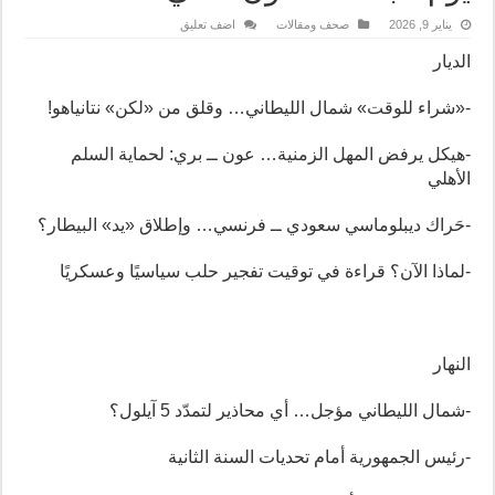
يناير 9, 2026
صحف ومقالات
اضف تعليق
الديار
-«شراء للوقت» شمال الليطاني… وقلق من «لكن» نتانياهو!
-هيكل يرفض المهل الزمنية… عون ــ بري: لحماية السلم
الأهلي
-حَراك ديبلوماسي سعودي ــ فرنسي… وإطلاق «يد» البيطار؟
-لماذا الآن؟ قراءة في توقيت تفجير حلب سياسيًا وعسكريًا
النهار
-شمال الليطاني مؤجل… أي محاذير لتمدّد 5 آيلول؟
-رئيس الجمهورية أمام تحديات السنة الثانية