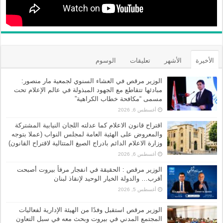
الأخيرة
الأشهر
تعليقات
الوسوم
الوزير مرقص في العشاء السنوي لجمعية مار منصور:
مبادئها تتقاطع مع الجهود المبذولة في عالم الإعلام تحت
مسمى “مكافحة خطاب الكراهية”
أغسطس 6, 2026
اقتراح قانون الاعلام كما عدلته اللجان النيابية المشتركة
والمعروض على الهئية العامة لمجلس النواب (عملا بتوجه
وزارة الاعلام الدائم بادراج الصيغ المتتالية لاقتراح القانون)
أغسطس 6, 2026
الوزير مرقص : الحقيقة في انفجار مرفأ بيروت أصبحت
أقرب… والدولة الخيار الوحيد لإنقاذ لبنان
أغسطس 5, 2026
الوزير مرقص استقبل وفدًا من الهيئة الإدارية لفعاليات
المجتمع المدني في بيروت وبحث معه في سبل التعاون