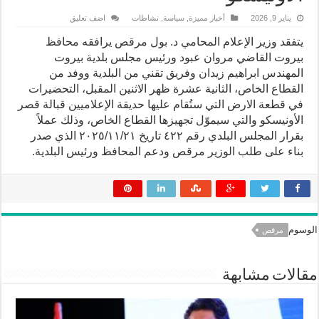
يناير 9, 2026
أخبار مميزة
,
سياسة
,
نشاطات
اضف تعليق
يتفقد وزير الإعلام المحامي د. بول مرقص يرافقه محافظ
بيروت القاضي مروان عبود ورئيس مجلس بلدية بيروت
المهندس ابراهيم زيدان وفريق تقني من البلدية ووفد من
القطاع الخاص، الثانية عشرة ظهر الاثنين المقبل، التحضيرات
في قطعة الارض التي ستُقام عليها حديقة الإعلاميين قبالة قصر
الأونيسكو والتي سيموّل تجهيزها القطاع الخاص، وذلك عملاً
بقرار المجلس البلدي رقم ٤٢٢ تاريخ ٢٠٢٥/١١/٢١ الذي صدر
بناء على طلب الوزير مرقص ودعم المحافظ ورئيس البلدية.
الوسوم
مرقص
مقالات مشابهة