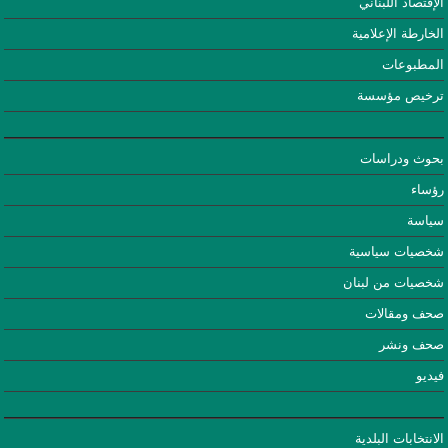
الإقتصاد اللبناني
الخارطة الإعلامية
المطبوعات
ترخيص مؤسسة
بحوث ودراسات
رؤساء
سياسة
شخصيات سياسية
شخصيات من لبنان
صحف ومقالات
صحف ونشر
فيديو
الانتخابات البلدية