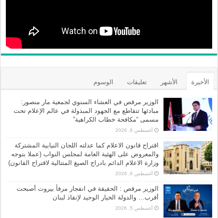
الأخيرة
الأشهر
تعليقات
الوسوم
الوزير مرقص في العشاء السنوي لجمعية مار منصور:
مبادئها تتقاطع مع الجهود المبذولة في عالم الإعلام تحت
مسمى “مكافحة خطاب الكراهية”
أغسطس 6, 2026
اقتراح قانون الاعلام كما عدلته اللجان النيابية المشتركة
والمعروض على الهئية العامة لمجلس النواب (عملا بتوجه
وزارة الاعلام الدائم بادراج الصيغ المتتالية لاقتراح القانون)
أغسطس 6, 2026
الوزير مرقص : الحقيقة في انفجار مرفأ بيروت أصبحت
أقرب… والدولة الخيار الوحيد لإنقاذ لبنان
أغسطس 5, 2026