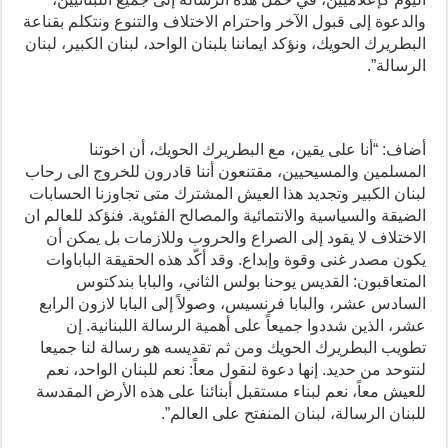
والدعوة إلى قبول الآخر واحترام الاختلاف والتنوع ونتكلم بقناعة
البطريرك الحويك، ونؤكد ايماننا بلبنان الواحد، لبنان الكبير، لبنان
الرسالة”.
أضاف: “أنا على يقين، مع البطريرك الحويك، أن اخوتنا
المسلمين والمسيحيين، مقتنعون أننا قادرون للخروج الى رحاب
لبنان الكبير وتجديد هذا العيش المشترك متى تجاوزنا الحسابات
الضيقة والسياسية والانتمائية والمصالح الفئوية. فنؤكد للعالم ان
الاختلاف لا يقود إلى الصراع والحروب وللازمات بل يمكن أن
يكون مصدر غنى وقوة وإبداع. وقد أكّد هذه الحقيقة الباباوات
المتعاقبون: القديس يوحنا بولس الثاني، والبابا بندكتوس
السادس عشر، والبابا فرنسيس، وصولاً إلى البابا لازون الرابع
عشر، الذين شددوا جميعاً على أهمية الرسالة اللبنانية. إن
تطويب البطريرك الحويك ومن ثم تقديسه هو رسالة لنا جميعا
لنتوحد من حديد. إنها دعوة لنقول معاً: نعم للبنان الواحد، نعم
للعيش معاً، نعم لبناء مستقبل أبنائنا على هذه الأرض المقدسة
للبنان الرسالة، لبنان المنفتح على العالم”.