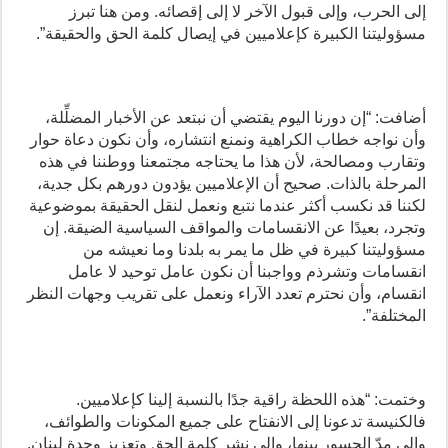
إلى الحرب، وإلى قبول الآخر لا إلى إقصائه. ومن هنا تبرز
مسؤوليتنا الكبيرة كإعلاميين في إيصال كلمة الحق والحقيقة”.
أضافت: “إن دورنا اليوم يقتضي أن نبتعد عن الأخبار المضلِّلة،
وأن نواجه خطاب الكراهية ونمنع انتشاره، وأن نكون دعاة حوار
وتقارب ومصالحة، لأن هذا ما يحتاجه مجتمعنا ووطننا في هذه
المرحلة بالذات. صحيح أن الإعلاميين يؤدون دورهم بكل جدية،
لكننا قد نكسب أكثر عندما نتبع ونعمل لنقل الحقيقة بموضوعية
وتجرد، بعيدًا عن الانقسامات والمواقف السياسية الضيقة. إن
مسؤوليتنا كبيرة في ظل ما يمر به بلدنا وما نعيشه من
انقسامات وتشرذم وواجبنا أن نكون عامل توحيد لا عامل
انقسام، وأن نحترم تعدد الآراء ونعمل على تقريب وجهات النظر
المختلفة”.
وختمت: “هذه اللحظة راقية جدًا بالنسبة إلينا كإعلاميين.
فالكنيسة تدعونا إلى الانفتاح على جميع المكونات والطوائف،
وإلى مدّ الجسور بينها، وإلى نشر كلمة الحق وتعزيز وحدة لبنان.