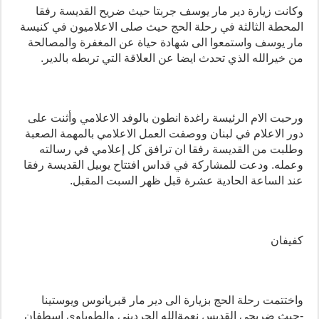
وكانت زيارة دير مار يوسف جربتا حيث ضريح القديسة رفقا
المحطة الثالثة في رحلة الحج حيث صلى الاعلاميون في كنيسة
مار يوسف واستمعوا الى شهادة حياة عن المغفرة والمصالحة
من خيرالله الذي تحدث ايضا عن العلاقة التي تربطه بالدير.
ورحبت الام الرئيسة راغدة انطون بالوفد الاعلامي وأثنت على
دور الاعلام في لبنان ووصفت العمل الاعلامي بالمهمة الصعبة
وطلبت من القديسة رفقا ان ترافق كل إعلامي في رسالته
وعمله. ودعت للمشاركة في قداس افتتاح يوبيل القديسة رفقا
عند الساعة الحادية عشرة قبل ظهر السبت المقبل.
كفيفان
واختتمت رحلة الحج بزيارة الى دير مار قبريانوس ويوستينا
-حيث ضريحي القديس نعمةالله الحرديني والطوباوي اسطفان