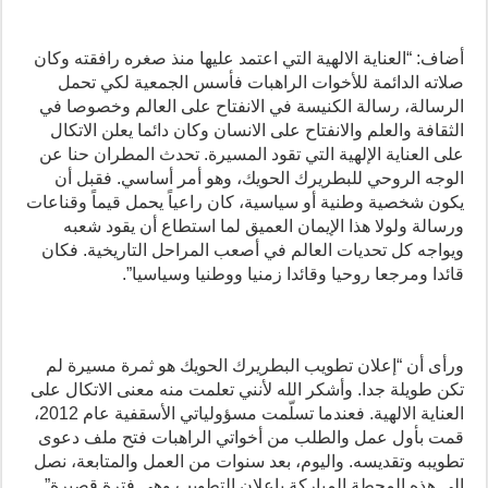
أضاف: “العناية الالهية التي اعتمد عليها منذ صغره رافقته وكان
صلاته الدائمة للأخوات الراهبات فأسس الجمعية لكي تحمل
الرسالة، رسالة الكنيسة في الانفتاح على العالم وخصوصا في
الثقافة والعلم والانفتاح على الانسان وكان دائما يعلن الاتكال
على العناية الإلهية التي تقود المسيرة. تحدث المطران حنا عن
الوجه الروحي للبطريرك الحويك، وهو أمر أساسي. فقبل أن
يكون شخصية وطنية أو سياسية، كان راعياً يحمل قيماً وقناعات
ورسالة ولولا هذا الإيمان العميق لما استطاع أن يقود شعبه
ويواجه كل تحديات العالم في أصعب المراحل التاريخية. فكان
قائدا ومرجعا روحيا وقائدا زمنيا ووطنيا وسياسيا”.
ورأى أن “إعلان تطويب البطريرك الحويك هو ثمرة مسيرة لم
تكن طويلة جدا. وأشكر الله لأنني تعلمت منه معنى الاتكال على
العناية الالهية. فعندما تسلّمت مسؤولياتي الأسقفية عام 2012،
قمت بأول عمل والطلب من أخواتي الراهبات فتح ملف دعوى
تطويبه وتقديسه. واليوم، بعد سنوات من العمل والمتابعة، نصل
إلى هذه المحطة المباركة بإعلان التطويب وهي فترة قصيرة”.