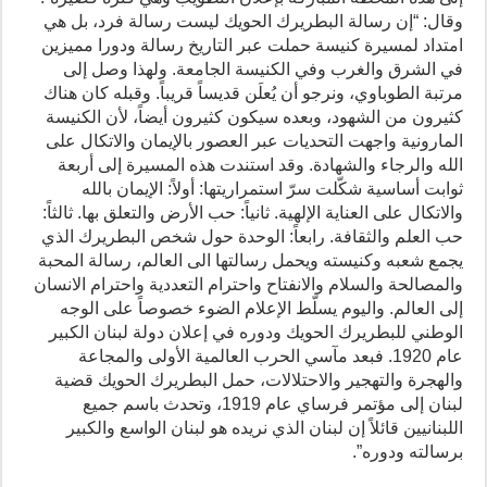
وقال: “إن رسالة البطريرك الحويك ليست رسالة فرد، بل هي
امتداد لمسيرة كنيسة حملت عبر التاريخ رسالة ودورا مميزين
في الشرق والغرب وفي الكنيسة الجامعة. ولهذا وصل إلى
مرتبة الطوباوي، ونرجو أن يُعلَن قديساً قريباً. وقبله كان هناك
كثيرون من الشهود، وبعده سيكون كثيرون أيضاً، لأن الكنيسة
المارونية واجهت التحديات عبر العصور بالإيمان والاتكال على
الله والرجاء والشهادة. وقد استندت هذه المسيرة إلى أربعة
ثوابت أساسية شكّلت سرّ استمراريتها: أولاً: الإيمان بالله
والاتكال على العناية الإلهية. ثانياً: حب الأرض والتعلق بها. ثالثاً:
حب العلم والثقافة. رابعاً: الوحدة حول شخص البطريرك الذي
يجمع شعبه وكنيسته ويحمل رسالتها الى العالم، رسالة المحبة
والمصالحة والسلام والانفتاح واحترام التعددية واحترام الانسان
إلى العالم. واليوم يسلّط الإعلام الضوء خصوصاً على الوجه
الوطني للبطريرك الحويك ودوره في إعلان دولة لبنان الكبير
عام 1920. فبعد مآسي الحرب العالمية الأولى والمجاعة
والهجرة والتهجير والاحتلالات، حمل البطريرك الحويك قضية
لبنان إلى مؤتمر فرساي عام 1919، وتحدث باسم جميع
اللبنانيين قائلاً إن لبنان الذي نريده هو لبنان الواسع والكبير
برسالته ودوره”.