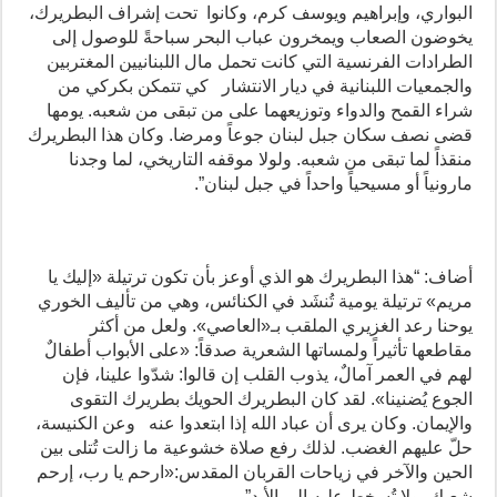
البواري، وإبراهيم ويوسف كرم، وكانوا تحت إشراف البطريرك،
يخوضون الصعاب ويمخرون عباب البحر سباحةً للوصول إلى
الطرادات الفرنسية التي كانت تحمل مال اللبنانيين المغتربين
والجمعيات اللبنانية في ديار الانتشار كي تتمكن بكركي من
شراء القمح والدواء وتوزيعهما على من تبقى من شعبه. يومها
قضى نصف سكان جبل لبنان جوعاً ومرضا. وكان هذا البطريرك
منقذاً لما تبقى من شعبه. ولولا موقفه التاريخي، لما وجدنا
مارونياً أو مسيحياً واحداً في جبل لبنان”.
أضاف: “هذا البطريرك هو الذي أوعز بأن تكون ترتيلة «إليك يا
مريم» ترتيلة يومية تُنشَد في الكنائس، وهي من تأليف الخوري
يوحنا رعد الغزيري الملقب بـ«العاصي». ولعل من أكثر
مقاطعها تأثيراً ولمساتها الشعرية صدقاً: «على الأبواب أطفالٌ
لهم في العمر آمالٌ، يذوب القلب إن قالوا: شدّوا علينا، فإن
الجوع يُضنينا». لقد كان البطريرك الحويك بطريرك التقوى
والإيمان. وكان يرى أن عباد الله إذا ابتعدوا عنه وعن الكنيسة،
حلّ عليهم الغضب. لذلك رفع صلاة خشوعية ما زالت تُتلى بين
الحين والآخر في زياحات القربان المقدس:«ارحم يا رب، إرحم
شعبك، ولا تُسخط عليه إلى الأبد”.