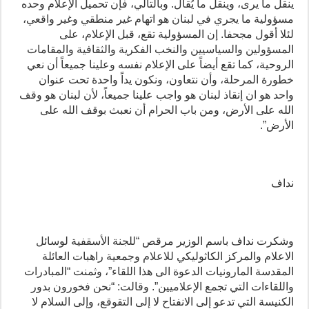
ينقل ما يرى، وينقل ما يُقال. وبالتالي، فإن تحميل الإعلام وحده
مسؤولية ما يجري في لبنان هو اتهام غير منطقي وغير واقعي،
لئلا أقول مجحفا. إن المسؤولية تقع، قبل الإعلام، على
المسؤولين والسياسيين والنخب الفكرية والثقافية والمقامات
الروحية، كما تقع أيضاً على الإعلام نفسه وعلينا جميعاً أن نعي
خطورة المرحلة، وأن نتعاون، ونكون يداً واحدة تحت عنوان
واحد هو ان إنقاذ لبنان هو واجب علينا جميعاً، لأن لبنان هو وقف
الله على الأرض، ومن باب الحرام أن نعبث بوقف الله على
الأرض”.
نداف
وشكرت نداف باسم الوزير مرقص “للجنة الأسقفية لوسائل
الاعلام والمركز الكاثوليكي للاعلام وجمعية راهبات العائلة
المقدسة المارونيات الدعوة الى هذا اللقاء”، وثمنت “المبادرات
واللقاءات التي تجمع الإعلاميين”. وقالت: “نحن فخورون بدور
الكنيسة التي تدعو إلى الانفتاح لا إلى التقوقع، وإلى السلام لا