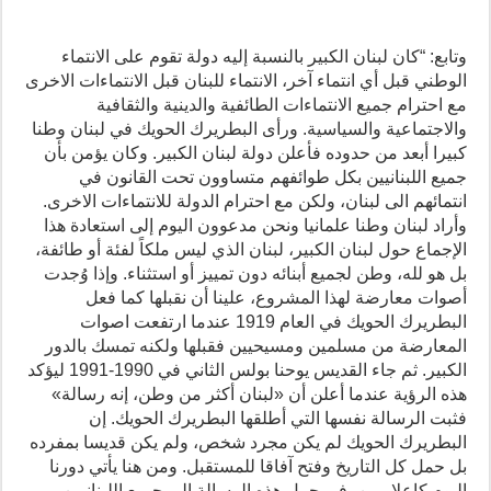
وتابع: “كان لبنان الكبير بالنسبة إليه دولة تقوم على الانتماء
الوطني قبل أي انتماء آخر، الانتماء للبنان قبل الانتماءات الاخرى
مع احترام جميع الانتماءات الطائفية والدينية والثقافية
والاجتماعية والسياسية. ورأى البطريرك الحويك في لبنان وطنا
كبيرا أبعد من حدوده فأعلن دولة لبنان الكبير. وكان يؤمن بأن
جميع اللبنانيين بكل طوائفهم متساوون تحت القانون في
انتمائهم الى لبنان، ولكن مع احترام الدولة للانتماءات الاخرى.
وأراد لبنان وطنا علمانيا ونحن مدعوون اليوم إلى استعادة هذا
الإجماع حول لبنان الكبير، لبنان الذي ليس ملكاً لفئة أو طائفة،
بل هو لله، وطن لجميع أبنائه دون تمييز أو استثناء. وإذا وُجدت
أصوات معارضة لهذا المشروع، علينا أن نقبلها كما فعل
البطريرك الحويك في العام 1919 عندما ارتفعت اصوات
المعارضة من مسلمين ومسيحيين فقبلها ولكنه تمسك بالدور
الكبير. ثم جاء القديس يوحنا بولس الثاني في 1990-1991 ليؤكد
هذه الرؤية عندما أعلن أن «لبنان أكثر من وطن، إنه رسالة»
فثبت الرسالة نفسها التي أطلقها البطريرك الحويك. إن
البطريرك الحويك لم يكن مجرد شخص، ولم يكن قديسا بمفرده
بل حمل كل التاريخ وفتح آفاقا للمستقبل. ومن هنا يأتي دورنا
اليوم كإعلاميين، في حمل هذه الرسالة إلى جميع اللبنانيين،