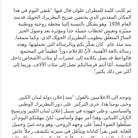
ثم كانت كلمة للمطران علوان قال فيها: “نلتقي اليوم في هذا
المكان المقدس الذي يحتضن ضريح البطريرك الحويك فدمنذ
العام 1936 وهو يشكّل بالنسبة إلينا محطة روحية ووطنية
مميّزة ونعيش لحظات جميلة جدا ومؤثرة بعد وصول الخبر
السارّ المتعلّق بتطويب البطريرك الحويّك الذي، وكما سمعنا،
منذ مئة عام كان يفكّر بكم وبالرسالة التي تحملونها. وهذه
رسالة بالغة الأهمية، لأنّ للإعلام دوراً عظيماً في المجتمع.
فالواعظ قد يصل بكلامه إلى عشرات أو مئات الأشخاص داخل
الكنيسة، أمّا أنتم فرسالتكم تصل إلى مئات الآلاف، وربما إلى
أكثر من ذلك بكثير”.
وتوجه الى الاعلاميين بالقول: “منذ إعلان دولة لبنان الكبير
وحتى يومنا هذا، جرى التركيز على دور البطريرك الوطني
والسياسي، وعلى جهوده في سبيل إعلان لبنان الكبير وترسيخ
الكيان اللبناني. وهذا أمر مهمّ وأساسي، لكنّ مهمّتكم اليوم أن
تسلّطوا الضوء أيضاً على وجهه الروحي، وهو وجه غنيّ وجميل
للغاية. فمن يقرأ كتاباته ويتأمّل في سيرته يكتشف رجلاً عاش
التقشّف الحقيقي. كان بطريركاً ذا مكانة كبيرة، ومع ذلك عاش