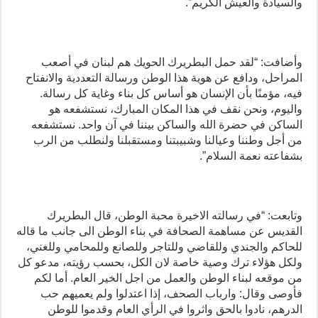
والسيادة والعيش الكريم”.
وأضافت: “لقد حمل البطريرك الحويك هم لبنان في أصعب
المراحل، ودافع عن هوية هذا الوطن ورسالة التعددية والانفتاح
فيه، مؤمنًا بأن الإنسان هو أساس كل بناء وغاية كل رسالة.
واليوم، ونحن نقف في هذا المكان المبارك، نستشفعه هو
الساكن في حضرة الله والساكن بيننا في آن واحد. نستشفعه
من أجل وطننا وعيالنا وشبيبتنا ومستقبلنا ولنطلب من الرب
بشفاعته نعمة السلام”.
وتابعت: “في رسالته الاخيرة محبة الوطن، قال البطريرك
القديس عن مساهمة الصحافة في بناء الوطن الى جانب ما قاله
للحاكم والجندي وللقاضي وللتاجر وللصانع وللمحامي وللغني،
ولكل هؤلاء ترك وصية خاصة لان الكل، بحسب رؤيته، مدعو كل
من موقعه لبناء الوطن والعمل من اجل الخير العام. أما لكم
فأوصى وقال: وارباب الصحف، إذا اعتدلوا ولم يعميهم حب
الدرهم، نادوا بالحق واثروا في الرأي العام وقدموا للوطن