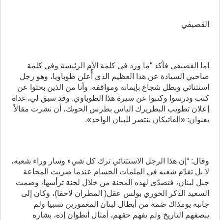
القصيفي
اما القصيفي فأكد “ما ورد في كلمة الأم الرئيسة وفي كلمة
صاحبي السيادة عن هذا العظيم الذي أُعلن طوباويا، وهو رجل
استثنائي وبطل شجاع بإيمانه ومواقفه. وأنا من الذين بحثوا عن
كثب ودرسوا وكتبوا عن سيرة هذا الطوباوي. وقد سبق لي، غداة
إعلان تطويب البطريرك الياس بطرس الحويك، أن نشرت مقالاً
بعنوان: «الفاتيكان ينتصر للبنان الواحد».
وقال: “إن هذا الرجل الاستثنائي ترك كل شيء وسار وراء شعبه،
لا بل تقدّم شعبه في الملمات الجسام عندما ضربت المجاعة
جبل لبنان، فتصدّى لهذه المحنة من خلال لجنة ترأسها، وضمت
السعيد الذكر الخوري بولس عقل( المطران لاحقا)، وكان إلى
جانبه يومذاك ضمة من أبطال لبنان المغمورين نسبيا ولم
ينصفهم التاريخ ولم يفهم حقهم، أمثال أنطوان إده، بشاره