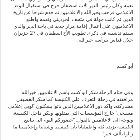
نعمه وكان رئيس الدير الاب اسطفان فرح في استقبال الوفد
الاعلامي فرحب بخيرالله والاعلاميين ثم قدم شرحا عن تاريخ
الدير. ثم كانت جولة في متحف الحرديني ونعمه واطلع
الاعلاميون على أعمال إقامة مزار جديد في باحة الدير والذي
سيتم تدشينه في ذكرى تطويب الأخ اسطفان في 27 حزيران
خلال قداس يترأسه خيرالله.
أبو كسم
وفي ختام الرحلة شكر ابو كسم باسم الاعلاميين خيرالله
مرافقته في رحلة التعرف على الكنيسة كما شكر القصيفي
مشاركته. واكد دور الاعلاميين الذين باتوا يشكلون “لوبي إعلامي
مسيحي” خارج المؤسسات التي يمثلونها ولكن داخل الكنيسة.
وتوجه الى الاعلاميين بالقول: “حضوركم اليوم الى ينابيع
الكنيسة يزيدنا ثقة واطمئنانا بأن كنيستنا وشبابنا وإعلاميينا ما
زالوا بألف خير”.