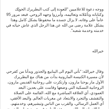
ووجه دعوة للاعلاميين “للعودة إلى كتب البطريرك الحويّك
وكتاباته وتأمّلاته وتعاليمه، وأبرزوا وجهه الروحي. فبعد مرور 95
عاماً على وفاته، لا يزال جسده ما محفوظا بشكل كامل وهذا
يشكل علامة رضى من الله عن هذا الرجل الذي عاش حياته في
خدمته وخدمة شعبه”.
خيرالله
وقال خيرالله: “نأتي اليوم الى الينابيع والجذور وبدأنا من كفرحي
لأن مسيرة الكنيسة المارونية بدأت من هناك مع البطريرك
الأول مار يوحنا مارون، وارتكزت على روحانية القديس مارون،
الروحانية النسكية التي وضعها وقامت على بعدين: البعد
العمودي، أي العلاقة المباشرة مع الله، القائمة على الصلاة
والتقشف والتجرد والابتعاد عن مغريات العالم. والبعد الأفقي،
أي العمل الرسالي، والقرب من الناس وتبشيرهم، وخدمتهم،
وردّ الإنسان إلى الله. ومن هذه الينابيع في جرود جبيل والبترون