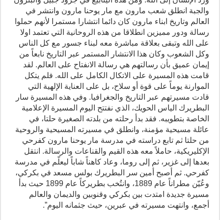
والجبة انطلق شعب مارون مع مار يوحنا مارون وانتشر في
العالم وتاريخ ابناء مارون كان دائما انتشارا مستمرا لأنهم حملوا
رسالة ودور مميزين انطلاقا من هذه الروحانية التي تعتمد اولا
على الله وتبقى بعلاقة مباشرة معه لبناء جسور مع كل الناس
وكل الشعوب وكان هذا الانتشار المستمر عبر التاريخ نابعاً من
إيمان عميق بأن رسالتهم هي رسالة الانفتاح على العالم. لقد
قامت هذه المسيرة على الاتكال الكامل على الله. فلم يتكل
الموارنة يوماً على قوة أو سلاح، بل على العناية الإلهية التي
قادت مسيرتهم عبر التاريخ والجغرافيا. وفي هذه المسيرة سار
البطريرك الياس الحويك، الذي نفتتح اليوم المسيرة الإعلامية
الخاصة بتطويبه. فقد بدأ رحلته من بلدته الصغيرة حلتا، في
عائلة مسيحية مؤمنة، وانطلق في مسيرته المسيحية والروحية
من حلتا ثم تابع دراسته في مدرسة مار يوحنا مارون كفرحي
الإكليريكية، حاملاً معه هذه القيم والقناعات والرسالة. انتقل
بعدها إلى غزير، ثم إلى روما، وعاد كاهناً شاباً ليعلّم في مدرسة
كفرحي. ثم أصبح أمين سر البطريرك بولس مسعد في بكركي،
وعُيّن مطراناً عام 1889، وانتُخب بطريركاً عام 1899 حيث بدأ
مسيرة جديدة امتدت بين بكركي وقنوبين والديمان والعالم
أجمع، وانتهت مسيرته في عبرين، حيث جثمانه اليوم”.