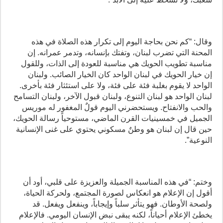
وقال: “كم نحن بحاجة اليوم إلى تكرار هذه الصلاة في هذه
المحنة التي تضرب لبنان، وتفتك بإنسانه، وتدمر عمرانه. إن
مناسبة تطويب الحويك هي مناسبة للعودة إلى الذات، وللقول
إن خيار الحويك في لبنان الواحد كان الخيار الصائب. ولبنان
الواحد لا يقوم بغلبة فئة على فئة، ولا على استئثار فئة بأخرى.
لبنان الواحد هو لبنان التنوع، ولبنان قبول الآخر، ولبنان التسامح
والحب والانفتاح. ويستحضرني اليوم قولٌ المغفور له موريس
الجميل في خمسينيات القرن الماضي، مستوحياً رسالة الحويك،
حين قال إن لبنان هو وطنٌ مسكوني يحتوي على غنى الإنسانية
النوعية”.
وختم: “في هذه المناسبة الجميلة والعزيزة على قلبي، أود أن
أقول إن الإعلام هو انعكاس لصورة المجتمع، ولحركة الحياة،
ولصحة الأوطان. فهو يتأثر سلباً وإيجاباً، وينفعل ويفعل. قد
يخطئ الإعلام أحياناً، لكنه يبقى نبض الإنسان اليومي. فالإعلام