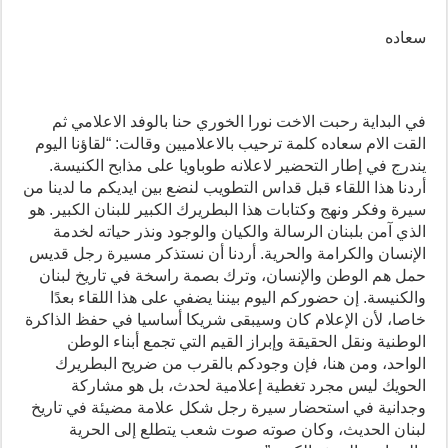
سعاده
في البداية رحبت الاخت نورا الخوري حنا بالوفد الاعلامي ثم
القت الام سعاده كلمة ترحيب بالاعلاميين وقالت: “لقاؤنا اليوم
يندرج في إطار التحضير لاعلانه طوباويا على مذابح الكنيسة.
أردنا هذا اللقاء قبل قداس التطويب لنضع بين ايديكم ما لدينا من
سيرة وفكر ونهج وكتابات هذا البطريرك الكبير للبنان الكبير. هو
الذي آمن بلبنان الرسالة والكيان والوجود ونذر حياته لخدمة
الإنسان والكرامة والحرية. أردنا أن نستذكر مسيرة رجل قديس
حمل هم الوطن والإنسان، وترك بصمة راسخة في تاريخ لبنان
والكنيسة. إن حضوركم اليوم بيننا يضفي على هذا اللقاء بعدًا
خاصا، لأن الإعلام كان وسيبقى شريكا أساسيا في حفظ الذاكرة
الوطنية ونقل الحقيقة وإبراز القيم التي تجمع أبناء الوطن
الواحد، ومن هنا، فإن وجودكم بالقرب من ضريح البطريرك
الحويك ليس مجرد تغطية إعلامية لحدث، بل هو مشاركة
وجدانية في استحضار سيرة رجل شكل علامة مضيئة في تاريخ
لبنان الحديث، وكان صوته صوت شعب يتطلع إلى الحرية