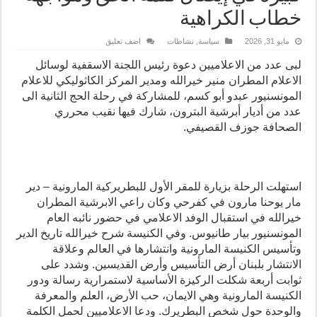
خطاب الكراهية
مايو 31, 2026
سياسة
,
نشاطات
اضف تعليق
لبى عدد من الاعلاميين دعوة رئيس اللجنة الاسقفية لوسائل
الاعلام المطران منير خيرالله ومدير المركز الكاثوليكي للاعلام
المونسنيور عبدو أبو كسم، للمشاركة في رحلة الحج الثانية الى
عدد من أديار أبرشية البترون، شارك فيها نقيب محرري
الصحافة جوزف القصيفي.
استهلت الرحلة بزيارة للمقر الأول للبطريركية المارونية – دير
مار يوحنا مارون في كفرحي وكان راعي الابرشية المطران
خيرالله في استقبال الوفد الاعلامي في حضور نائبه العام
المونسنيور بيار طانيوس. وفي الكنيسة شرح خيرالله تاريخ الدير
وتأسيس الكنيسة المارونية وانتشارها في العالم وعلاقة
الانتشار بلبنان أرض التأسيس وأرض القديسين. وشدد على
ثوابت أربعة شكلت الركيزة الأساسية لاستمرارية رسالة ودور
الكنيسة المارونية وهي الايمان، حب الأرض، العلم والمعرفة
والوحدة حول شخص البطريرك. ودعا الاعلاميين لحمل الكلمة