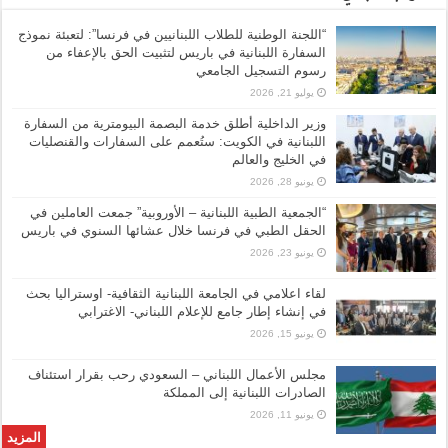
“اللجنة الوطنية للطلاب اللبنانيين في فرنسا”: لتعبئة نموذج
السفارة اللبنانية في باريس لتثبيت الحق بالإعفاء من
رسوم التسجيل الجامعي
يوليو 21, 2026
وزير الداخلية أطلق خدمة البصمة البيومترية من السفارة
اللبنانية في الكويت: ستُعمم على السفارات والقنصليات
في الخليج والعالم
يونيو 28, 2026
“الجمعية الطبية اللبنانية – الأوروبية” جمعت العاملين في
الحقل الطبي في فرنسا خلال عشائها السنوي في باريس
يونيو 23, 2026
لقاء اعلامي في الجامعة اللبنانية الثقافية- اوستراليا بحث
في إنشاء إطار جامع للإعلام اللبناني- الاغترابي
يونيو 15, 2026
مجلس الأعمال اللبناني – السعودي رحب بقرار استئناف
الصادرات اللبنانية إلى المملكة
يونيو 11, 2026
المزيد