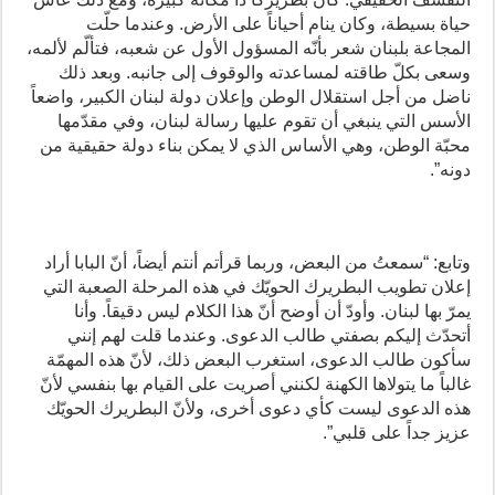
حياة بسيطة، وكان ينام أحياناً على الأرض. وعندما حلّت
المجاعة بلبنان شعر بأنّه المسؤول الأول عن شعبه، فتألّم لألمه،
وسعى بكلّ طاقته لمساعدته والوقوف إلى جانبه. وبعد ذلك
ناضل من أجل استقلال الوطن وإعلان دولة لبنان الكبير، واضعاً
الأسس التي ينبغي أن تقوم عليها رسالة لبنان، وفي مقدّمها
محبّة الوطن، وهي الأساس الذي لا يمكن بناء دولة حقيقية من
دونه”.
وتابع: “سمعتُ من البعض، وربما قرأتم أنتم أيضاً، أنّ البابا أراد
إعلان تطويب البطريرك الحويّك في هذه المرحلة الصعبة التي
يمرّ بها لبنان. وأودّ أن أوضح أنّ هذا الكلام ليس دقيقاً. وأنا
أتحدّث إليكم بصفتي طالب الدعوى. وعندما قلت لهم إنني
سأكون طالب الدعوى، استغرب البعض ذلك، لأنّ هذه المهمّة
غالباً ما يتولاها الكهنة لكنني أصريت على القيام بها بنفسي لأنّ
هذه الدعوى ليست كأي دعوى أخرى، ولأنّ البطريرك الحويّك
عزيز جداً على قلبي”.