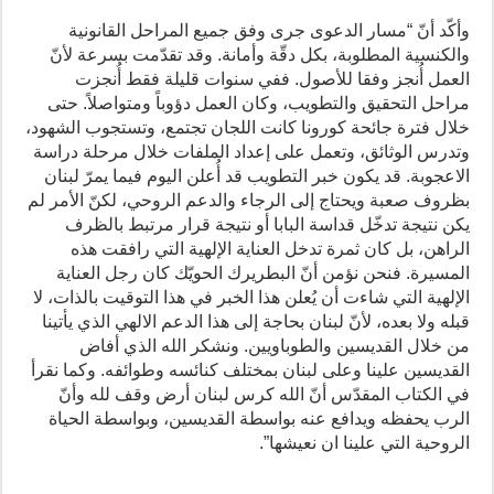
وأكّد أنّ “مسار الدعوى جرى وفق جميع المراحل القانونية
والكنسية المطلوبة، بكل دقّة وأمانة. وقد تقدّمت بسرعة لأنّ
العمل أُنجز وفقا للأصول. ففي سنوات قليلة فقط أُنجزت
مراحل التحقيق والتطويب، وكان العمل دؤوباً ومتواصلاً. حتى
خلال فترة جائحة كورونا كانت اللجان تجتمع، وتستجوب الشهود،
وتدرس الوثائق، وتعمل على إعداد الملفات خلال مرحلة دراسة
الاعجوبة. قد يكون خبر التطويب قد أُعلن اليوم فيما يمرّ لبنان
بظروف صعبة ويحتاج إلى الرجاء والدعم الروحي، لكنّ الأمر لم
يكن نتيجة تدخّل قداسة البابا أو نتيجة قرار مرتبط بالظرف
الراهن، بل كان ثمرة تدخل العناية الإلهية التي رافقت هذه
المسيرة. فنحن نؤمن أنّ البطريرك الحويّك كان رجل العناية
الإلهية التي شاءت أن يُعلن هذا الخبر في هذا التوقيت بالذات، لا
قبله ولا بعده، لأنّ لبنان بحاجة إلى هذا الدعم الالهي الذي يأتينا
من خلال القديسين والطوباويين. ونشكر الله الذي أفاض
القديسين علينا وعلى لبنان بمختلف كنائسه وطوائفه. وكما نقرأ
في الكتاب المقدّس أنّ الله كرس لبنان أرض وقف لله وأنّ
الرب يحفظه ويدافع عنه بواسطة القديسين، وبواسطة الحياة
الروحية التي علينا ان نعيشها”.