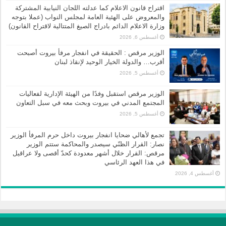
اقتراح قانون الاعلام كما عدلته اللجان النيابية المشتركة
والمعروض على الهئية العامة لمجلس النواب (عملا بتوجه
وزارة الاعلام الدائم بادراج الصيغ المتتالية لاقتراح القانون)
أغسطس 6, 2026
الوزير مرقص : الحقيقة في انفجار مرفأ بيروت أصبحت
أقرب… والدولة الخيار الوحيد لإنقاذ لبنان
أغسطس 5, 2026
الوزير مرقص استقبل وفدًا من الهيئة الإدارية لفعاليات
المجتمع المدني في بيروت وبحث معه في سبل التعاون
أغسطس 5, 2026
تجمع لأهالي ضحايا انفجار بيروت داخل حرم المرفأ الوزير
نصار: القرار الظنّي سيصدر والمحاكمة ستتم الوزير
مرقص: القرار خلال أشهر معدودة كحدّ أقصى ولا عراقيل
في هذا العهد الرئاسي
أغسطس 4, 2026