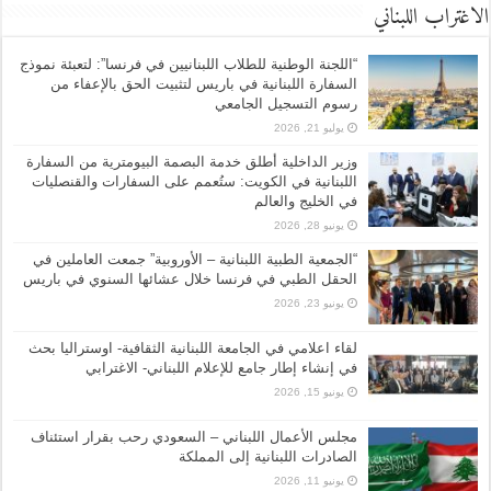
الاغتراب اللبناني
“اللجنة الوطنية للطلاب اللبنانيين في فرنسا”: لتعبئة نموذج
السفارة اللبنانية في باريس لتثبيت الحق بالإعفاء من
رسوم التسجيل الجامعي
يوليو 21, 2026
وزير الداخلية أطلق خدمة البصمة البيومترية من السفارة
اللبنانية في الكويت: ستُعمم على السفارات والقنصليات
في الخليج والعالم
يونيو 28, 2026
“الجمعية الطبية اللبنانية – الأوروبية” جمعت العاملين في
الحقل الطبي في فرنسا خلال عشائها السنوي في باريس
يونيو 23, 2026
لقاء اعلامي في الجامعة اللبنانية الثقافية- اوستراليا بحث
في إنشاء إطار جامع للإعلام اللبناني- الاغترابي
يونيو 15, 2026
مجلس الأعمال اللبناني – السعودي رحب بقرار استئناف
الصادرات اللبنانية إلى المملكة
يونيو 11, 2026