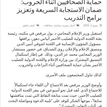
حماية الصحافيين أثناء الحروب:
ضمان الاستجابة السريعة وتعزيز
برامج التدريب
يونيو 1, 2026
أخبار مميزة
,
سياسة
,
نشاطات
اضف تعليق
استقبل وزير الإعلام المحامي د. بول مرقص في مكتبه، رئيسة
بعثة اللجنة الدولية للصليب الأحمر أنياس دهور، يرافقها
مسؤول الشؤون الإنسانية في اللجنة اشوقي أمين الدين
ومنسق الإعلام والإعلان روي الشدياق، في حضور مستشار
الوزير المحامي محمد عز الدين، وذلك في إطار استكمال
التنسيق المشترك بين وزارة الإعلام واللجنة الدولية للصليب
الأحمر بشأن حماية الصحافيين أثناء النزاعات والحروب.
كذلك تناول المجتمعون ملف الأسرى.
وأوضح الوزير مرقص بعد الاجتماع “أن اللقاء جاء استكمالاً
للاجتماع الذي عُقد قبل نحو أسبوعين في مقر اللجنة الدولية
للصليب الأحمر، حيث تمت متابعة النقاط التي تمت مناقشتها
سابقا”، موجهاً الشكر للوفد على “تلبية الدعوة ومواصلة البحث
في آليات التعاون المشترك”.