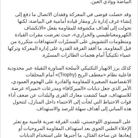
البياضة ووادي العين.
وقد حصلت فوضى في المعركة وفقدان الاتصال ما دفع إلى
إنشاء غرف إدارة نار ومقار قيادة أمامية في البياضة، لكنها
تحولت إلى أهداف مكشوفة للمقاومة بفعل «الانكشاف
الكهرومغناطيسي والحراري»، حيث تعرضت مقرات القيادة
ومنظومات التشويش على المسيّرات لاستهدافات متكررة من
قبل المقاومة، ما أفقد الفرقة القدرة على إدارة المعركة وتركها
عمياء تكتيكياً أمام هجمات الطائرات المسيّرة.
كذلك برز الانهيار التكتيكي لأسلحة المناورة الثقيلة عبر محدودية
فاعلية نظام «معطف الريح (Trophy)» أمام المحلقات
الانقضاضية الصغيرة للمقاومة والقادرة على الهجوم العمودي،
الأمر الذي جعل دبابات «الميركافا» ومدرعات «نميرا» عرضة
للاستهداف، فيما كشفت معارك القرى والبلدات عن ضعف أداء
قوات الاحتياط التي لجأت إلى الاحتماء داخل المنازل، لتتحول
هذه المباني إلى أهداف سهلة للرصد والاستهداف.
على المستوى اللوجستي، تلقت الفرقة ضربة قاسية مع تعثر
الإخلاء الطبي الجوي بعد استهداف المقاومة المروحيات أو
إبعادها عن ساحة القتال، ما أجبرها على استخدام الدبابات