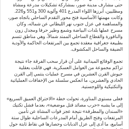
حتى مشارف مدينة صور، بمشاركة تشكيلات مدرعة ومشاة
ومظليين، أبرزها اللواء المدرع 401 وألوية 300 و551 و226.
وكانت مهمتها الأساسية فتح محور التقدم الساحلي باتجاه صور،
والمساهمة في عزل جنوب نهر الليطاني عن شماله، وكان
مسرح عملها بلدات البياضة وشمع وطير حرفا ومجدل زون
والناقورة والقطاع الساحلي الممتد شمالاً، وهي مناطق تتسم
بطبيعة جغرافية معقدة تجمع بين المرتفعات الحاكمة والأودية
الضيقة والساحل المكشوف.
تجمع الوقائع الميدانية على أن قرار سحب الفرقة جاء نتيجة
تراكم مجموعة من العوامل العسكرية. فهي قاتلت بعقلية
جيوش القرن العشرين في مسرح عمليات ينتمي إلى القرن
الحادي والعشرين، ما انعكس سلسلة من الإخفاقات العملياتية
والتكتيكية واللوجستية.
فعلى مستوى المناورة، تحولت خطة «الاختراق العميق السريع»
إلى ما يشبه «حرب مصائد قتل موضعية»، بعدما فشل تكتيك
«السندان والمطرقة» نتيجة عجز قوات المشاة عن تأمين
المرتفعات وفتح الطريق أمام المدرعات الساحلية طوال ستة
أسابيع، ما أدى إلى عزل الدبابات وحصارها في نقاط ثابتة حول