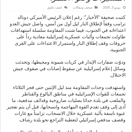
يونيو 3, 2026
صحف ومقالات
اضف تعليق
كتبت صحيفة “الأخبار”: رغم إعلان الرئيس الأميركي دونالد
ترامب وقفاً لإطلاق النار ليل أول من أمس، واصل جيش العدو
اعتداءاته في الجنوب، فيما شنت المقاومة سلسلة استهدافات
طاولت تجمعات وآليات عسكرية إسرائيلية معادية رداً على
خروقات وقف إطلاق النار واستمرار الاعتداءات على القرى
الجنوبية.
ودوّت صفارات الإنذار في كريات شمونة ومحيطها، وتحدثت
وسائل إعلام إسرائيلية عن سقوط إصابات في صفوف جيش
الاحتلال.
واستهدفت وحدات المقاومة منذ ليل الإثنين حتى فجر الثلاثاء
تجمعات للقوات الإسرائيلية في مناطق البالوع والقناطر
والملعب في بلدة حداثا بصليات صاروخية وقذائف مدفعية، ما
أدى إلى وقف تقدم القوة المهاجمة وانسحابها، قبل أن يتم تفجير
عبوة ناسفة بآلية عسكرية خلال الانسحاب، تزامناً مع غارات
وقصف مدفعي إسرائيلي لتغطية التراجع نحو بلدة رشاف.