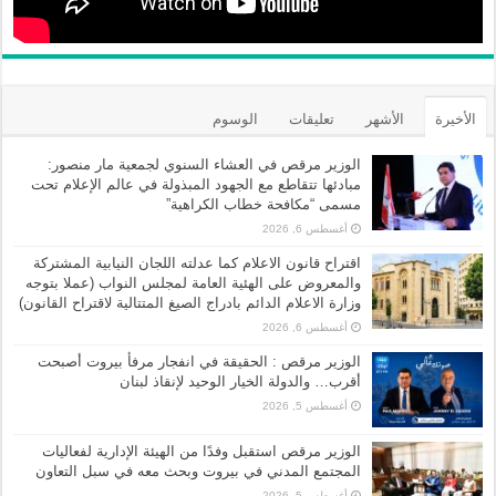
الأخيرة
الأشهر
تعليقات
الوسوم
الوزير مرقص في العشاء السنوي لجمعية مار منصور:
مبادئها تتقاطع مع الجهود المبذولة في عالم الإعلام تحت
مسمى “مكافحة خطاب الكراهية”
أغسطس 6, 2026
اقتراح قانون الاعلام كما عدلته اللجان النيابية المشتركة
والمعروض على الهئية العامة لمجلس النواب (عملا بتوجه
وزارة الاعلام الدائم بادراج الصيغ المتتالية لاقتراح القانون)
أغسطس 6, 2026
الوزير مرقص : الحقيقة في انفجار مرفأ بيروت أصبحت
أقرب… والدولة الخيار الوحيد لإنقاذ لبنان
أغسطس 5, 2026
الوزير مرقص استقبل وفدًا من الهيئة الإدارية لفعاليات
المجتمع المدني في بيروت وبحث معه في سبل التعاون
أغسطس 5, 2026