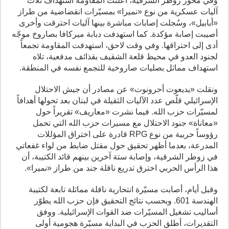
وفي محور زوطر الشرقية، أعلنت المقاومة استهداف ثلاث
آليات عسكرية من نوع «نميرا» بمسيّرات انقضاضية من طراز
«أبابيل»، وسُجلت إصابات مباشرة بينها آليات احترقت وأخرى
أصيبت إصابة مؤكدة. كما استهدفت دبابة ميركافا بصاروخ موجّه
أدى إلى احتراقها. وفي وقت لاحق، استهدفت المقاومة تجمعاً
لجنود العدو في محيط قلعة الشقيف بقذائف مدفعية، تلاه
استهداف مماثل بصليات صاروخية للتجمع نفسه في المنطقة.
ونقلت «يديعوت أحرونوت» عن مصادر أن جيش الاحتلال
الإسرائيلي قلّص عدد الآليات الثقيلة في لبنان بعد تحولها أهدافاً
لمسيّرات حزب الله. فيما نشرت «معاريف» تقريراً حول
«معاناة» جنود الاحتلال مع مسيرات حزب الله التي تحمل
رؤوساً حربية من نوع RPG قادرة على اختراق المؤللات
المدرعة، بعدما أظهر تحقيق حول مقتل ضابط من لواء غفعاتي
في زوطر الشرقية، وإصابة ستة آخرين بينهم قائد الكتيبة، أن
هذا الرأس الحربي اخترق تدريع ناقلة جند من طراز «نميرا».
وقبل أيام، أصابت مسيّرة انتحارية ناقلة مماثلة تابعة لكتيبة
الهندسة 601. وبحسب نتائج التحقيق فإن حزب الله يطوّر
أساليب تشغيل المسيّرات ضد القوات الإسرائيلية. ووفق
التقديرات، أطلق الحزب في البداية مسيّرة هجومية أولى