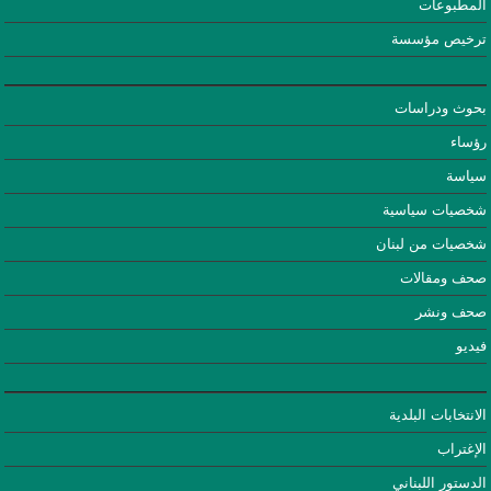
المطبوعات
ترخيص مؤسسة
بحوث ودراسات
رؤساء
سياسة
شخصيات سياسية
شخصيات من لبنان
صحف ومقالات
صحف ونشر
فيديو
الانتخابات البلدية
الإغتراب
الدستور اللبناني