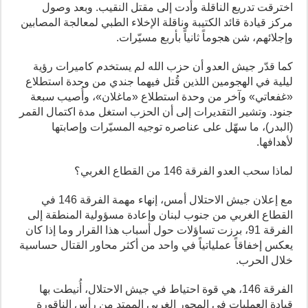
اخترقت تدريع الناقلة وأدت إلى مقتل النقيب. وبعد وصول
مركز قيادة قائد الكتيبة وناقلة الإخلاء الطبي لمعالجة المصابين
وإجلائهم، شن هجوماً ثانياً بأربع مسيّرات.
كما قدّر جيش العدو أن حزب الله لم يستخدم كاميرات رؤية
ليلية في الهجومين اللذين قُتل فيهما جندي من وحدة استطلاع
«غفعاتي» وآخر من وحدة استطلاع «ماغلان»، وأُصيب سبعة
جنود. وتشير التقديرات إلى أن الحزب استغل مدة اكتمال القمر
(البدر)، ما سهّل على عناصره توجيه المسيّرات وإصابتها
لأهدافها.
لماذا سحب العدو الفرقة 146 من القطاع الغربي؟
مع إعلان جيش الاحتلال أمس، إنهاء مهمة الفرقة 146 في
القطاع الغربي من جنوب لبنان وإعادة مسؤولية المنطقة إلى
الفرقة 91، برزت تساؤلات حول أسباب هذا القرار وما إذا كان
يعكس إخفاقاً عملياتياً في واحد من أكثر محاور القتال حساسية
خلال الحرب.
الفرقة 146، هي قوة احتياط في جيش الاحتلال، أُنيطت بها
قيادة العمليات في المحور الغربي الممتد من رأس الناقورة