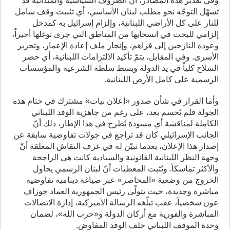
وفي تقدير هذه المصادر، أنّ الظروف السياسية والميدانية قد
تسهّل التوجّه نحو مطلب لبنان الأساسي، أي تثبيت وقف شامل
للنار على كل الأراضي اللبنانية، وإلزام إسرائيل به كمدخل
إلزامي للبحث في انسحابها من المناطق التي جرى توغلها أخيراً،
وعودة النازحين إلى قراهم، وإنجاز ملف إعادة الإعمار، وتحرير
الأسرى. وفي المقابل، يتمّ تأكيد الالتزامات اللبنانية، أي حصر
السلاح كلياً في يد الدولة وبسط سلطة الشرعية والمؤسسات
الرسمية على كامل الأرض اللبنانية.
وأما القرار في شأن صدور «إعلان نيات» مشترك في ختام هذه
الجولة فلم يُحسم بعد، على رغم من جاهزية الوفد اللبناني
الكاملة لمناقشة أي مسودة تُطرح في هذا الإطار، ذلك أنّ
الجانب الإسرائيلي كان قد تراجع في جولات تفاوضية سابقة عن
إصدار هذا الإعلان، بعدما تبيّن له في غرف النقاش المغلقة أنّ
وجهة النظر اللبنانية القانونية والسيادية كانت هي الراجحة
والأكثر تماسكاً. وتُثبت المعطيات أنّ لبنان الرسمي يحاول
الخروج من وضعية «المحاصر» عبر صياغة دينامية تفاوضية
مباشرة وجديدة، حيث يتولّى رئيس الجمهورية العماد جوزاف
عون شخصياً، عقب تبلّغه الرسالة الأميركية، إدارة الاتصالات
المباشرة والفورية مع أركان الدولة و«حزب الله»، لضمان
وحدة الموقف اللبناني خلف الوفد المفاوض.