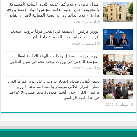
اقتراح قانون الاعلام كما عدلته اللجان النيابية المشتركة
والمعروض على الهئية العامة لمجلس النواب (عملا بتوجه
وزارة الاعلام الدائم بادراج الصيغ المتتالية لاقتراح القانون)
أغسطس 6, 2026
الوزير مرقص : الحقيقة في انفجار مرفأ بيروت أصبحت
أقرب… والدولة الخيار الوحيد لإنقاذ لبنان
أغسطس 5, 2026
الوزير مرقص استقبل وفدًا من الهيئة الإدارية لفعاليات
المجتمع المدني في بيروت وبحث معه في سبل التعاون
أغسطس 5, 2026
تجمع لأهالي ضحايا انفجار بيروت داخل حرم المرفأ الوزير
نصار: القرار الظنّي سيصدر والمحاكمة ستتم الوزير
مرقص: القرار خلال أشهر معدودة كحدّ أقصى ولا عراقيل
في هذا العهد الرئاسي
أغسطس 4, 2026