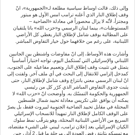
وإلى ذلك، قالت اوساط سياسية مطلعة لـ«الجمهورية»، انّ
وقف إطلاق النار الذي أعلنه ترامب امس الأول هو مبتور
ومجتزأ، لأنّه لا يزال محصوراً في معادلة «الضاحية –
المستوطنات»، بينما لبنان الرسمي و«حزب الله» باتا يلتقيان
على المطالبة بوقف شامل لإطلاق النار يغطي كل الأراضي
اللبنانية، على رغم من خلافهما حول خيار التفاوض المباشر.
وأشارت هذه الأوساط، إلى انّ مفاوضات واشنطن بين الجانبين
اللبناني والإسرائيلي التي تُستكمل اليوم، تواجه اختباراً أساسياً
يتمثل في تثبيت وقف إطلاق النار وتعميم مفاعيله على الجنوب،
كمدخل إلزامي للانتقال إلى البحث في أي ملف آخر. ولفتت إلى
انّ لبنان الرسمي معني بانتزاع وقف شامل لإطلاق النار، حتى
يثبت جدوى التفاوض المباشر الذي كرّر كل من رئيسي
الجمهورية والحكومة التمسّك به. وأوضحت انّ «حزب الله» لا
يمكنه أن يوافق على تكريس معادلة تحييد شمال فلسطين
المحتلة في مقابل تحييد الضاحية الجنوبية لبيروت فقط، بل يصرّ
على الوقف الكامل لإطلاق النار تمهيداً للانسحاب الإسرائيلي
السريع من الأراضي اللبنانية المحتلة، وهو يترقّب نمط سلوك
الكيان الإسرائيلي بعد إعلان ترامب، ليبني على الشيء مقتضاه،
مع تمسكه بثابتة رفض العودة إلى مرحلة ما قبل 2 آذار، حين