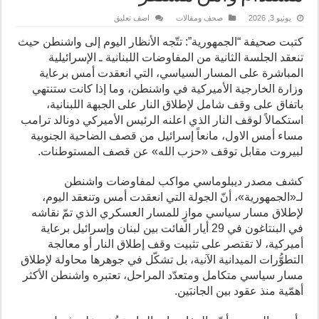
يونيو 3, 2026
صحف ومقالات
اضف تعليق
كتبت صحيفة “الجمهورية”: تتّجه الأنظار اليوم إلى واشنطن حيث
تنعقد الجلسة الثانية من المفاوضات اللبنانية ـ الإسرائيلية
المباشرة على المسار السياسي، التي انعقدت أمس برعاية
وزارة الخارجية الأميركية في واشنطن، وما إذا كانت ستنتهي
باتفاق على وقف شامل لإطلاق النار على الجبهة اللبنانية،
استكمالاً لوقف النار الذي اعلنه الرئيس الأميركي دونالد ترامب
مساء أمس الاول، مانعاً إسرائيل من قصف الضاحية الجنوبية
لبيروت مقابل توقف «حزب الله» عن قصف المستوطنات.
كشف مصدر ديبلوماسي مواكب لمفاوضات واشنطن
لـ«الجمهورية»، أنّ الجولة التي انعقدت أمس وتنعقد اليوم،
لإطلاق مسار سياسي موازٍ للمسار العسكري الذي تمّ نقاشه
في البنتاغون في 29 أيار الفائت بين لبنان وإسرائيل برعاية
أميركية، لا تقتصر على تثبيت وقف إطلاق النار أو معالجة
التطوُّرات الميدانية الآنية، بل تشكّل في جوهرها محاولة لإطلاق
مسار سياسي متكامل ومتعدّد المراحل، تعتبره واشنطن الأكثر
أهمّية منذ عقود بين الجانبَين.