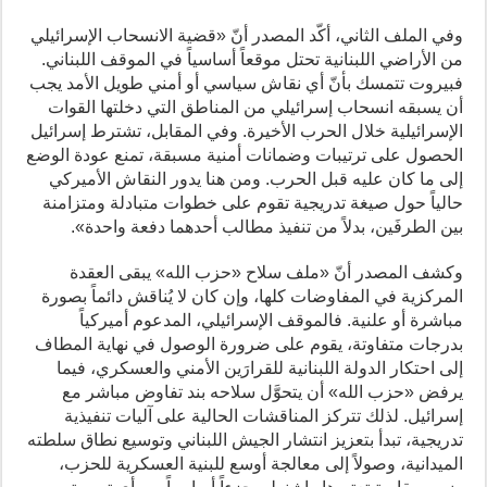
وفي الملف الثاني، أكّد المصدر أنّ «قضية الانسحاب الإسرائيلي
من الأراضي اللبنانية تحتل موقعاً أساسياً في الموقف اللبناني.
فبيروت تتمسك بأنّ أي نقاش سياسي أو أمني طويل الأمد يجب
أن يسبقه انسحاب إسرائيلي من المناطق التي دخلتها القوات
الإسرائيلية خلال الحرب الأخيرة. وفي المقابل، تشترط إسرائيل
الحصول على ترتيبات وضمانات أمنية مسبقة، تمنع عودة الوضع
إلى ما كان عليه قبل الحرب. ومن هنا يدور النقاش الأميركي
حالياً حول صيغة تدريجية تقوم على خطوات متبادلة ومتزامنة
بين الطرفَين، بدلاً من تنفيذ مطالب أحدهما دفعة واحدة».
وكشف المصدر أنّ «ملف سلاح «حزب الله» يبقى العقدة
المركزية في المفاوضات كلها، وإن كان لا يُناقش دائماً بصورة
مباشرة أو علنية. فالموقف الإسرائيلي، المدعوم أميركياً
بدرجات متفاوتة، يقوم على ضرورة الوصول في نهاية المطاف
إلى احتكار الدولة اللبنانية للقرارَين الأمني والعسكري، فيما
يرفض «حزب الله» أن يتحوَّل سلاحه بند تفاوض مباشر مع
إسرائيل. لذلك تتركز المناقشات الحالية على آليات تنفيذية
تدريجية، تبدأ بتعزيز انتشار الجيش اللبناني وتوسيع نطاق سلطته
الميدانية، وصولاً إلى معالجة أوسع للبنية العسكرية للحزب،