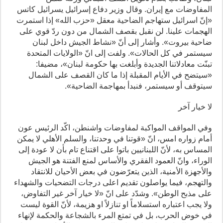
المفاوضات مع إيران. وقال وزير دفاع إسرائيل يسرائيل كاتس
«إنّ اسرائيل ستهاجم الضاحية معقل «حزب الله» إذا استمرت
الهجمات علينا. لن نقبل بقصف الشمال من دون ردّ قوي على
ضاحية بيروت». وأشار إلى أنّ «نشاط الجيش داخل لبنان
سيستمر في كل الحالات». ولفت إلى انّ «الولايات المتحدة
تبنّت معادلاتنا الجديدة وأبلغت بها حكومة لبنان»، مضيفا:
«سيتضح في الأيام المقبلة إذا ما كان القصف على الشمال
سيتوقف أو سيستمر، فنبدأ بمهاجمة الضاحية».
لا خيار آخر
وفي المواقف المواكبة لمفاوضات واشنطن، اكّد الرئيس عون
أمام زواره امس، انّ «قوتنا في وحدتنا، والسلم الأهلي لا يمكن
المساس به، لأنّ اللبنانيين باتوا على اقتناع تام بأن لا عودة إلى
الوراء، وانّ العمود الفقري والأساس لمنع الفتنة هو الجيش
والأجهزة الأمنية، الذين يتعرّضون في بعض الأحيان للانتقاد
والتهجم، فيما يواصلون تقديم اعلى درجات التضحيات والشهداء
على مذبح الوطن». وشدّد على انّ «لا خيار آخر غير التفاوض،
ولا يجب اعتباره استسلاماً او تنازلاً او هزيمة، لأنّ القوة ليست
في خوض الحرب، بل في تمتع المرء بالشجاعة والحكمة لإنهاء