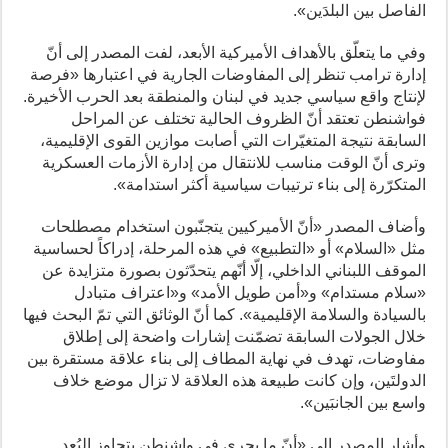
الفاصل بين البلدَين».
وفي ما يتعلّق بالأهداف الأميركية الأبعد، لفت المصدر إلى أنّ
إدارة ترامب تنظر إلى المفاوضات الجارية في اعتبارها «فرصة
لإنتاج واقع سياسي جديد في لبنان والمنطقة بعد الحرب الأخيرة.
فواشنطن تعتقد أنّ الظروف الحالية تختلف عن المراحل
السابقة نتيجة المتغيّرات التي أصابت موازين القوى الإقليمية،
وترى أنّ الوقت مناسب للانتقال من إدارة الأزمات العسكرية
المتكرّرة إلى بناء ترتيبات سياسية أكثر استدامة».
وأضاف المصدر «أنّ الأميركيين يتجنّبون استخدام مصطلحات
مثل «السلام» أو «التطبيع» في هذه المرحلة، إدراكاً لحساسية
الموقف اللبناني الداخلي، إلّا أنّهم يتحدّثون بصورة متزايدة عن
«سلام مستدام» و«أمن طويل الأمد» و«اعتراف متبادل
بالسيادة والسلامة الإقليمية». كما أنّ الوثائق التي تمّ البحث فيها
خلال الجولات السابقة تضمّنت إشارات واضحة إلى إطلاق
مفاوضات، تهدف في نهاية المطاف إلى بناء علاقة مستقرة بين
الدولتَين، وإن كانت طبيعة هذه العلاقة لا تزال موضع خلاف
واسع بين الجانبَين».
وأشار المصدر إلى «أنّ ما يجري في واشنطن يتجاوز البُعد