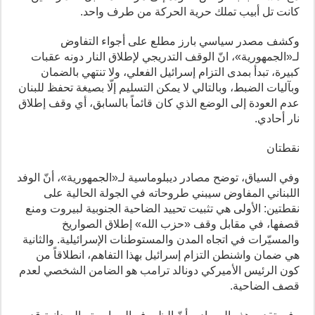
كانت تل أبيب تملك حرية الحركة من طرف واحد.
وكشف مصدر سياسي بارز مطلع على أجواء التفاوض
لـ«الجمهورية»، انّ الوقف التدريجي لإطلاق النار دونه عقبات
كبيرة، تبدأ بمدى التزام إسرائيل الفعلي، ولا تنتهي بالضمان
وبآليات الضبط، وبالتالي لا يمكن التسليم إلّا بصيغة تحفظ للبنان
عدم العودة إلى الوضع الذي كان قائماً بالسابق، أي وقف إطلاق
نار أحادي.
نقطتان
وفي السياق، توضح مصادر ديبلوماسية لـ«الجمهورية»، أنّ الوفد
اللبناني المفاوض سيبني طروحاته في الجولة الحالية على
نقطتين: الأولى هي تثبيت تحييد الضاحية الجنوبية لبيروت ومنع
قصفها، في مقابل وقف «حزب الله» إطلاق الصواريخ
والمسيّرات في اتجاه المدن والمستوطنات الإسرائيلية. والثانية
هي ضمان واشنطن التزام إسرائيل بهذا التفاهم، انطلاقاً من
كون الرئيس الأميركي دونالد ترامب هو الضامن الشخصي لعدم
قصف الضاحية.