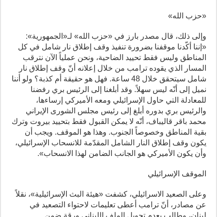
«حزب الله»
وإلى ذلك، قال مصدر ‏بارز في «حزب الله» لـ«الجمهورية»:
«إننا أكّدنا موقفنا بضرورة تنفيذ وقف إطلاق نار شامل في كل
المناطق وليس فقط تحييد الضاحية، ونحن عملياً الآن نترقب
المسار الذي يقوده ترامب من خلال إعلانه أنّ وقف إطلاق نار
شامل سيتحقق خلال 48 ساعة. فهل هو حقيقة أم كذبة؟ ولو أننا
نميل إلى أنّه ليس سهلاً. وقد أبلغنا إلى الرئيس بري رفضنا
للمعادلة التي حاول الإسرائيلي ومعه الأميركي إرساءها،
والرئيس بري بدوره أبلغ إلى رئيس مجلس الشورى الإيراني
محمد باقر قاليباف، أنّه لا يمكن القبول فقط بتحييد بيروت وترك
بقية المناطق وخصوصاً الجنوب. وهذا هو الموقف. ويجب أن
يكون وقف إطلاق النار الشامل المقدّمة للانسحاب الإسرائيلي،
وأن يكون الأميركي هو الجانب الضامن لهذا الانسحاب».
الموقف الإسرائيلي
وعلى الصعيد الاسرائيلي، كشفت «هيئة البث الإسرائيلية»، نقلاً
عن مصادر، أنّ ترامب أعطى تعليمات لاحتواء التصعيد في
لبنان، وطالب بعدم تحويل الملف اللبناني ورقة ضمن