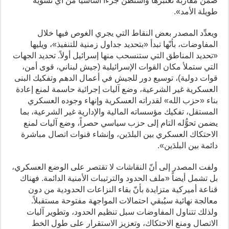
ضمن مقاربة تعتبرها واشنطن جزءاً أساسياً من أي تسوية
طويلة الأمد».
ويعدِّد المصدر بعض النقاط التي يجري الغوص فيها خلال
المفاوضات، بأنّها تبدأ «بتحديد جداول زمنية للتنفيذ»، ويليها
«تحديد المناطق التي ستنسحب منها إسرائيل أولاً. تحديد الجهات
التي ستملأ مكان القوات الإسرائيلية (جيش لبناني، قوى أمن،
قوات دولية)، توسيع دور للجيش في أعمال الدهم وتفكيك البنى
العسكرية غير الشرعية، وضع آليات إجرائية حاسمة لمنع إعادة
بناء «حزب الله» لقدراته العسكرية وإنهاء وجوده العسكري
المستقل، تفكيك مؤسساته المالية والإدارية غير الشرعية، بما
يضمن تحوُّله التام إلى حزب سياسي حصراً، وضع آليات لمنع
الاحتكاك العسكري بين البلدَين، وإنشاء قنوات اتصال مباشرة
دائمة بين البلدَين».
ولفت المصدر إلى أنّ النقاشات لا تقتصر على الوضع العسكري،
بل تشمل أيضاً «ملف الحدود والترتيبات الأمنية الدائمة. فهناك
قناعة أميركية متزايدة بأنّ بقاء النزاعات الحدودية من دون
معالجة نهائية سيُبقي احتمالات المواجهة مفتوحة مستقبلاً.
ولذلك تتناول المفاوضات سبل تنظيم الحدود، وتطوير آليات
الاتصال ومنع الاحتكاك، وتعزيز الاستقرار على طول الخط