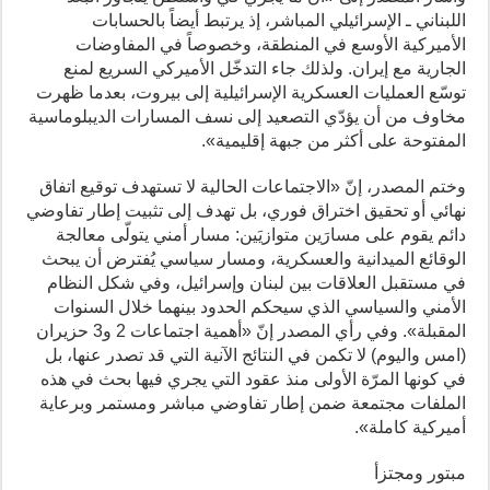
اللبناني ـ الإسرائيلي المباشر، إذ يرتبط أيضاً بالحسابات
الأميركية الأوسع في المنطقة، وخصوصاً في المفاوضات
الجارية مع إيران. ولذلك جاء التدخّل الأميركي السريع لمنع
توسّع العمليات العسكرية الإسرائيلية إلى بيروت، بعدما ظهرت
مخاوف من أن يؤدّي التصعيد إلى نسف المسارات الديبلوماسية
المفتوحة على أكثر من جبهة إقليمية».
وختم المصدر، إنّ «الاجتماعات الحالية لا تستهدف توقيع اتفاق
نهائي أو تحقيق اختراق فوري، بل تهدف إلى تثبيت إطار تفاوضي
دائم يقوم على مسارَين متوازيَين: مسار أمني يتولّى معالجة
الوقائع الميدانية والعسكرية، ومسار سياسي يُفترض أن يبحث
في مستقبل العلاقات بين لبنان وإسرائيل، وفي شكل النظام
الأمني والسياسي الذي سيحكم الحدود بينهما خلال السنوات
المقبلة». وفي رأي المصدر إنّ «أهمية اجتماعات 2 و3 حزيران
(امس واليوم) لا تكمن في النتائج الآنية التي قد تصدر عنها، بل
في كونها المرّة الأولى منذ عقود التي يجري فيها بحث في هذه
الملفات مجتمعة ضمن إطار تفاوضي مباشر ومستمر وبرعاية
أميركية كاملة».
مبتور ومجتزأ