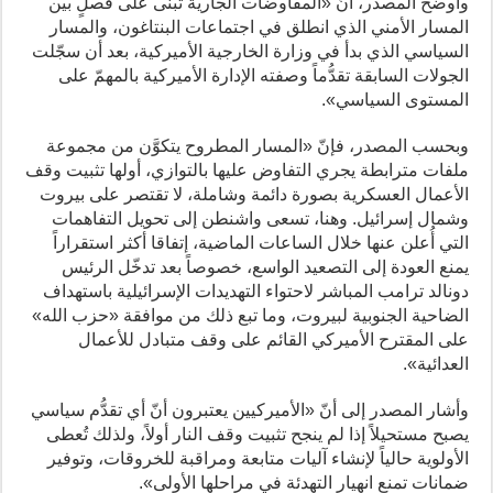
وأوضح المصدر، أنّ «المفاوضات الجارية تُبنى على فصلٍ بين
المسار الأمني الذي انطلق في اجتماعات البنتاغون، والمسار
السياسي الذي بدأ في وزارة الخارجية الأميركية، بعد أن سجّلت
الجولات السابقة تقدُّماً وصفته الإدارة الأميركية بالمهمّ على
المستوى السياسي».
وبحسب المصدر، فإنّ «المسار المطروح يتكوَّن من مجموعة
ملفات مترابطة يجري التفاوض عليها بالتوازي، أولها تثبيت وقف
الأعمال العسكرية بصورة دائمة وشاملة، لا تقتصر على بيروت
وشمال إسرائيل. وهنا، تسعى واشنطن إلى تحويل التفاهمات
التي أُعلن عنها خلال الساعات الماضية، إتفاقا أكثر استقراراً
يمنع العودة إلى التصعيد الواسع، خصوصاً بعد تدخّل الرئيس
دونالد ترامب المباشر لاحتواء التهديدات الإسرائيلية باستهداف
الضاحية الجنوبية لبيروت، وما تبع ذلك من موافقة «حزب الله»
على المقترح الأميركي القائم على وقف متبادل للأعمال
العدائية».
وأشار المصدر إلى أنّ «الأميركيين يعتبرون أنّ أي تقدُّم سياسي
يصبح مستحيلاً إذا لم ينجح تثبيت وقف النار أولاً، ولذلك تُعطى
الأولوية حالياً لإنشاء آليات متابعة ومراقبة للخروقات، وتوفير
ضمانات تمنع انهيار التهدئة في مراحلها الأولى».