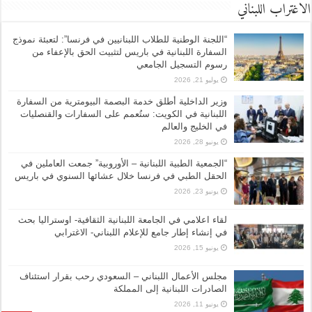
الاغتراب اللبناني
“اللجنة الوطنية للطلاب اللبنانيين في فرنسا”: لتعبئة نموذج
السفارة اللبنانية في باريس لتثبيت الحق بالإعفاء من
رسوم التسجيل الجامعي
يوليو 21, 2026
وزير الداخلية أطلق خدمة البصمة البيومترية من السفارة
اللبنانية في الكويت: ستُعمم على السفارات والقنصليات
في الخليج والعالم
يونيو 28, 2026
“الجمعية الطبية اللبنانية – الأوروبية” جمعت العاملين في
الحقل الطبي في فرنسا خلال عشائها السنوي في باريس
يونيو 23, 2026
لقاء اعلامي في الجامعة اللبنانية الثقافية- اوستراليا بحث
في إنشاء إطار جامع للإعلام اللبناني- الاغترابي
يونيو 15, 2026
مجلس الأعمال اللبناني – السعودي رحب بقرار استئناف
الصادرات اللبنانية إلى المملكة
يونيو 11, 2026