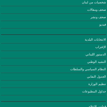
شخصيات من لبنان
صحف ومقالات
صحف ونشر
فيديو
الانتخابات البلدية
الإغتراب
الدستور اللبناني
النشيد الوطني
النظام السياسي والسلطات
الجدول النقابي
تنظيم الوزارة
جداول المطبوعات
قوانين الإعلام