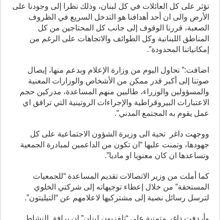
تؤثر على كل العائلات في كل لبنان، وذلك نظرا إلى وجودنا على
الأرض والى ان أحد أهدافنا هو التدخل السريع في الظروف
الصعبة، قررنا الوقوف إلى جانب كل المحتاجين من كل
المناطق اللبنانية وكل الطوائف والاتجاهات على الرغم من
إمكانياتنا المحدودة”.
اضافت:” نحاول اليوم من وزارة الإعلام وبدعم منها، إيصال
صوتنا إلى أكبر قدر ممكن من الأشخاص والوزارات المعنية
والمسؤولين والوزراء، طالبين منهم المساعدة، مدركين حجم
الاعتبارات البيروقراطية والإجراءات الروتينية التي ترافق اي
عمل يقوم به المجتمع المدني”.
ووجهت داغر تحية الى وزيرة الشؤون الاجتماعية على كل
جهودها، وتمنت عليها “ان تكون من الداعمين لمبادرة الجمعية
وتساعدها ان كان معنويا او ماديا”.
كما أملت من وزير الاتصالات تقديم المساعدة “للجمعيات
المستحقة” من خلال إعطاء توجيهاته إلى شركتي الخلوي
لترسل رسائل نصية إلى مشتركيها لاعلامهم عن “التيليتون”.
وأردفت داغر متمنية على “تلفزيون لبنان” ان يرافق النشاط