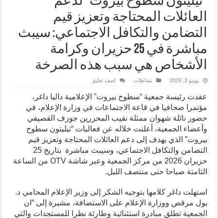
“تيليتون سطوح بيروت” لدعم
العائلات المحتاجة وتعزيز قيم
التضامن والتكافل الاجتماعي: سيبث
مباشرة في 25 حزيران وكرامة
الأشخاص هي سبب هذه الصرخة
يونيو 3, 2026
نشاطات
اضف تعليق
عقدت رئيسة جمعية “سطوح بيروت” الإعلامية داليا داغر،
مؤتمرا صحافيا في قاعة الاجتماعات في وزارة الإعلام، في
حضور نائلة شهوان ممثلة نقيب المحررين جوزف القصيفي
وأعضاء الجمعية، أعلنت خلاله عن فعاليات “تيليتون سطوح
بيروت” الذي يهدف إلى دعم العائلات المحتاجة وتعزيز قيم
التضامن والتكافل الاجتماعي، وسيبث مباشرة بتاريخ 25
حزيران 2026 من مركز الجمعية وعبر شاشة OTV من الساعة
الثامنة صباحا حتى منتصف الليل.
استهلت داغر كلامها بتوجيه الشكر إلى وزير الإعلام المحامي د.
بول مرقص ووزارة الإعلام على الاستضافة، مشيرة إلى “ان
الجمعية تطلق مبادرة استثنائية وطارئة نظرا للمستجدات والتي