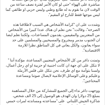
مباشرة على الهواء “حتى لو كان الأمر لفترة نصف ساعة من
الوقت لان ما نقوم به له طابع وطني وليس حزبي او طائفي كما
ليس موجها فقط للنازح او المقيم”.
وشددت على ان “كرامة الأشخاص هي السبب لاطلاقنا هذه
الصرخة”، وقالت:” نحن نعلم ان هناك عددا كبيرا من الأشخاص
من المغتربين والمقيمين، يقدمون المساعدات، ولكننا نعلم ايضا
ان الجنوب مدمر ومجروح والمسيحيين والمسلمين على حد
سواء يعانون، والكل يعاني في كل المناطق نظرا للازمة
الاقتصادية”.
وتمنت داغر من كل الأشخاص المعنيين المساعدة، مؤكدة أننا ”
لا نتكل على اي جهة ان كانت اجنبية او حزبية او اي رجل أعمال،
ولسنا بتوأمة مع اي طرف، نحن نتكل على فلس الأرملة
وعليكم وعلى الوسائل الإعلامية لايصال صوتنا ومساعدة
المحتاجين”.
ووجهت داغر نداء إلى الجميع للمشاركة من خلال المساهمة
بمبلغ 25 دولارا وان الهدف هو الوصول إلى 25 الف شخص،
شاكرة الجيش اللبناني على “مساعدته ومساندته لمرات خمس