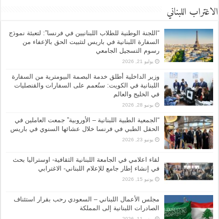
الاغتراب اللبناني
“اللجنة الوطنية للطلاب اللبنانيين في فرنسا”: لتعبئة نموذج
السفارة اللبنانية في باريس لتثبيت الحق بالإعفاء من
رسوم التسجيل الجامعي
يوليو 21, 2026
وزير الداخلية أطلق خدمة البصمة البيومترية من السفارة
اللبنانية في الكويت: ستُعمم على السفارات والقنصليات
في الخليج والعالم
يونيو 28, 2026
“الجمعية الطبية اللبنانية – الأوروبية” جمعت العاملين في
الحقل الطبي في فرنسا خلال عشائها السنوي في باريس
يونيو 23, 2026
لقاء اعلامي في الجامعة اللبنانية الثقافية- اوستراليا بحث
في إنشاء إطار جامع للإعلام اللبناني- الاغترابي
يونيو 15, 2026
مجلس الأعمال اللبناني – السعودي رحب بقرار استئناف
الصادرات اللبنانية إلى المملكة
يونيو 11, 2026