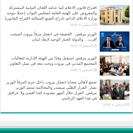
اقتراح قانون الاعلام كما عدلته اللجان النيابية المشتركة
والمعروض على الهئية العامة لمجلس النواب (عملا بتوجه
وزارة الاعلام الدائم بادراج الصيغ المتتالية لاقتراح القانون)
أغسطس 6, 2026
الوزير مرقص : الحقيقة في انفجار مرفأ بيروت أصبحت
أقرب… والدولة الخيار الوحيد لإنقاذ لبنان
أغسطس 5, 2026
الوزير مرقص استقبل وفدًا من الهيئة الإدارية لفعاليات
المجتمع المدني في بيروت وبحث معه في سبل التعاون
أغسطس 5, 2026
تجمع لأهالي ضحايا انفجار بيروت داخل حرم المرفأ الوزير
نصار: القرار الظنّي سيصدر والمحاكمة ستتم الوزير
مرقص: القرار خلال أشهر معدودة كحدّ أقصى ولا عراقيل
في هذا العهد الرئاسي
أغسطس 4, 2026