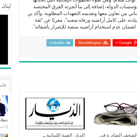
لبنان
 مؤسسات الدولة، إضافة إلى ما أنجزته الفرق المختصة
بناني من تعاون معها وتقديمه التعهدات المطلوبة. وأكد بن
ادته على كامل أراضيه ورفاه شعبه”، معربًا عن “ثقة
زمة لضمان عدم استخدام أراضيه منصة للإضرار بأشقائه”.
LinkedIn
Stumbleupon
Google +
الأخ
خطاب 
أغسطس
الصحف الصادرة في
الديار: القمة اللبنانية ــ