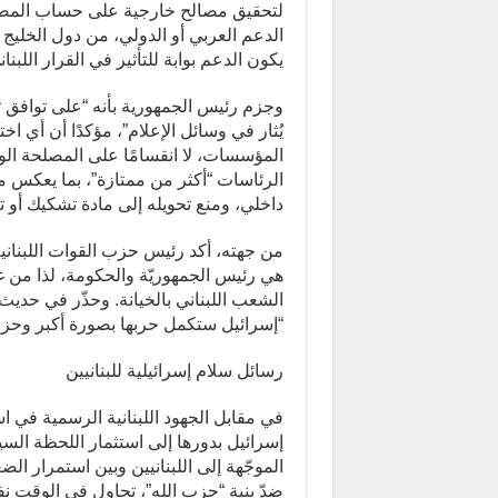
لتحقيق مصالح خارجية على حساب المصلحة
الدعم العربي أو الدولي، من دول الخليج 
يكون الدعم بوابة للتأثير في القرار اللبنا
وجزم رئيس الجمهورية بأنه “على توافق
يُثار في وسائل الإعلام”، مؤكدًا أن أي 
المؤسسات، لا انقسامًا على المصلحة الوط
الرئاسات “أكثر من ممتازة”، بما يعكس
داخلي، ومنع تحويله إلى مادة تشكيك أو 
من جهته، أكد رئيس حزب القوات اللبناني
هي رئيس الجمهوريّة والحكومة، لذا من غي
الشعب اللبناني بالخيانة. وحذّر في حديث 
“إسرائيل ستكمل حربها بصورة أكبر وحزب ا
رسائل سلام إسرائيلية للبنانيين
في مقابل الجهود اللبنانية الرسمية في 
إسرائيل بدورها إلى استثمار اللحظة ال
الموجّهة إلى اللبنانيين وبين استمرار ال
ضدّ بنية “حزب الله”، تحاول في الوقت 