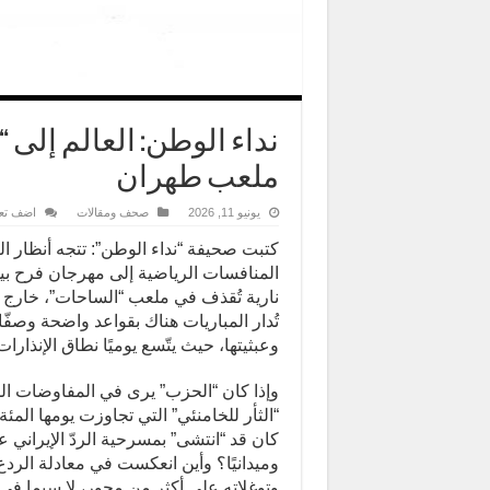
نداء الوطن: العالم إلى 
ملعب طهران
يونيو 11, 2026
صحف ومقالات
اضف تع
المنافسات الرياضية إلى مهرجان فرح بين
نارية تُقذف في ملعب “الساحات”، خارج إر
تُدار المباريات هناك بقواعد واضحة وصفّ
وعبثيتها، حيث يتّسع يوميًا نطاق الإنذارات
وإذا كان “الحزب” يرى في المفاوضات المب
“الثأر للخامنئي” التي تجاوزت يومها الم
كان قد “انتشى” بمسرحية الردّ الإيراني عل
وميدانيًا؟ وأين انعكست في معادلة الردع 
وتوغلاته على أكثر من محور، لا سيما ف