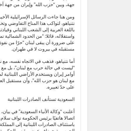
جهة، وبين “حزب الله” وإيران من جهة أ
ومن هنا جاءت الرسائل الإسرائيلية الأخ
نتنياهو، لتواكب هذا المناخ التفاوضي وت
باللغة العربية إلى الشعب اللبناني وقياد
واستقلاله، قائلا: “من الحدود الشمالية نم
على ضرورة أن يبقى لبنان “حرّا من نفوذ إ
مستقبله في بيروت لا في طهران.
أما نتنياهو، فذهب في الاتجاه نفسه، مع نب
“ليست في حالة حرب مع لبنان”، بل مع “حزب
أوامر إيران ويستخدم الأراضي اللبنانية لم
مع لبنان هو حزب الله”، وأن مستقبل العل
على حدّ تعبيره.
السعودية تستأنف الصادرات اللبنانية
أعلنت “وكالة الأنباء السعودية” في بيان
اتصالا هاتفيًا برئيس الحكومة نواف سلام
باستئناف الصادرات اللبنانية إلى المملكة
الجمهورية جوزاف عون ورئيس الحكومة نو