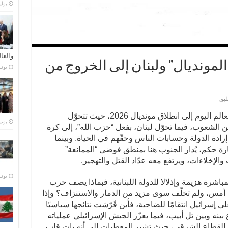
يوليو 21,
والعا
“المونديال” ولبنان إلى الخروج من
يونيو 28,
ليق
كتبت صحيفة “نداء الوطن”: تتجه أنظار العالم اليوم إلى انطلاق مونديال 2026، حيث تتحوّل
يونيو 23,
 الشعوب، فيما تحوّل لبنان، بفعل “حزب الله”، إلى كرة
ادة الدولة وحسابات الناس وحقّهم في الحياة. وبينما
ارة حكم، يُدار الجنوب هنا بمنطق فوضى “الممانعة”
 والإخلاءات، ويرتفع معه عدّاد القتل والتهجير.
يونيو 15,
اشرة هزيمة وإذلالا للدولة اللبنانية، فبماذا يصف حرب
ئة أمس، ولم تخلّف سوى مزيد من الدمار والاستنزاف؟ وإذا
ى إسرائيل انتقامًا للضاحية، فأين قُرّشت نتائجها سياسيًا
بينه وبين تل أبيب، فيما يعزّز الجيش الإسرائيلي عملياته
ي القطاع الشرقي، حيث تشير المعطيات إلى أنه بات قاب