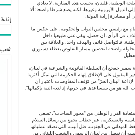
 الوطنية. فلبنان، بحسب هذه المقاربة، لا يعادي
إلى الدول الأوروبية وغيرها، لكنه يضع شرطا واضحا: ألا
ني أو مصادرة إرادة الدولة.
إذاعة 
 تام مع رئيسي مجلس النواب والحكومة، على عكس ما
اختلاف في الرأي، إن حصل، يبقى غنى طبيعيا داخل
نية. فالتواصل قائم، والهدف واحد، والعلاقة بين
شخصية
 محاولة واضحة لتحصين مسار التفاوض بغطاء دستوري
تعطيل.
ة سمير جعجع أن السلطة القانونية والشرعية في لبنان،
ر المقبول على الإطلاق إتهام الحكومة التي تمثّل أكثرية
لإذاعة “لبنان الحرّ” من توّقف المفاوضات باعتبار أن
لله هو من سيساعدها في حربها، إذ لديه النية بإكمالها”.
استعادة القرار الوطني من “محور الساحات”، تسعى
سياسية والعسكرية، عبر خطاب يجمع بين رسائل السلام
ضغط الميداني في الجنوب. فتل أبيب، التي تصعّد عملياتها
نفسه أن تفصل بين لبنان الرسمي والشعب اللبناني من