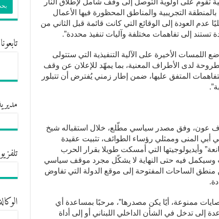
ية تقوم على أولوية التوصل إلى وقف شامل لإطلاق النار
قة بالمنطقة التجريبية والمناطق المحظورة فيها الأعمال
ليًا عدم العودة إلى الوقائع التي كانت قائمة قبل الثاني من
دة تستند إلى تفاهمات مختلفة وآليات تنفيذ محددة”.
تابعونا
ع اللمسات الأخيرة على الآلية التنفيذية التي ستتولى
روحة لدى الأطراف المعنية، بما يمهّد للإعلان عن وقف
لتفاهمات المتفق عليها، ضمن إطار زمني يُفترض أن تتبلور
”.
مديرية
زاف عون، وفق مصدر سياسي مطّلع، خلال استقباله شيخ
 أبي المنى وممثلي رؤساء الطوائف، تثبيت عقيدة
تلفزيو
مانعة” وأيديولوجيتها التي أمسكت طويلا بقرار الحرب
ات وسيكمل فيه حتى النهاية لا يشكّل مجرد موقف سياسي
ن منطق الساحات المفتوحة إلى موقع الدولة التي تفاوض
ة.
الوكالة
ايات ممنوعة، أيًا يكن مصدرها”، مرحبًا بمساعدة أي
ة إلى تدخل في الشأن الداخلي اللبناني أو إلى أداة