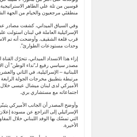
قوسين من تلة علي الطاهر الاستراتيجية
منطقتَي مرجعيون والخيام من الجهة الش
وفي السياق الميداني، كشفت مصادر عسك
الإسرائيلية العاملة في لبنان استولت عل
قرب قلعة الشقيف. وأوضحت أنه تم الاست
وحدات مستودعات الطوارئ”.
إزاء هذا الانسداد الميداني، تتحرّك القنا
مصدر سياسي رفيع لـ”نداء الوطن” أن الأ
اللبنانية – الإسرائيلية، في الثاني والع
مرتبطة بتطبيق مخرجات الجولة الرابعة 
الأميركي لدى لبنان ميشال عيسى خلال لق
اجتماعاته مع مستشاري بري.
وأوضح المصدر أن الجانب الأميركي يتبنّى
الإسرائيلي إلى التراجع عن مسودة إعلان
التي تمسّك بها الوفد اللبناني خلال ال
الأخيرة.