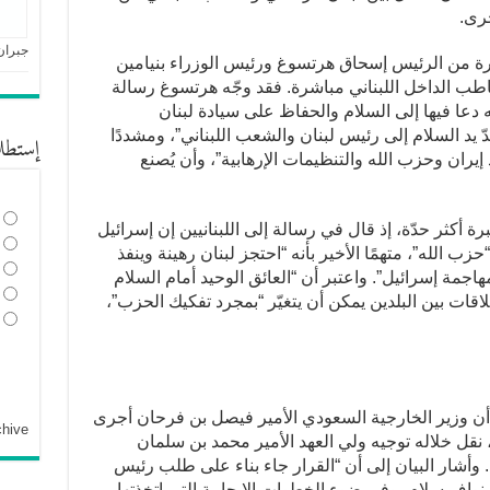
خرى.
جبران
يرة من الرئيس إسحاق هرتسوغ ورئيس الوزراء بنيامين
خاطب الداخل اللبناني مباشرة. فقد وجّه هرتسوغ رسالة
ته دعا فيها إلى السلام والحفاظ على سيادة لبنان
دّ يد السلام إلى رئيس لبنان والشعب اللبناني”، ومشددًا
إستطل
يران وحزب الله والتنظيمات الإرهابية”، وأن يُصنع
رة أكثر حدّة، إذ قال في رسالة إلى اللبنانيين إن إسرائيل
 الله”، متهمًا الأخير بأنه “احتجز لبنان رهينة وينفذ
هاجمة إسرائيل”. واعتبر أن “العائق الوحيد أمام السلام
اقات بين البلدين يمكن أن يتغيّر “بمجرد تفكيك الحزب”،
، أن وزير الخارجية السعودي الأمير فيصل بن فرحان أجرى
chive
، نقل خلاله توجيه ولي العهد الأمير محمد بن سلمان
. وأشار البيان إلى أن “القرار جاء بناء على طلب رئيس
اف سلام، وفي ضوء الخطوات الإيجابية التي اتخذتها