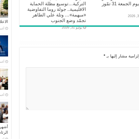
بيروت يوم الجمعة 31 تمّوز
التركية…توسيع مظلة الحماية
الاقليمية.. جولة روما التفاوضية
«مبهمة»… وتلة علي الطاهر
تجمّد وضع الجنوب
الاعل
يوليو 31, 2026
أغسطس
زامية مشار إليها بـ
*
أغسطس
أغسطس
أشهر 
الرئ