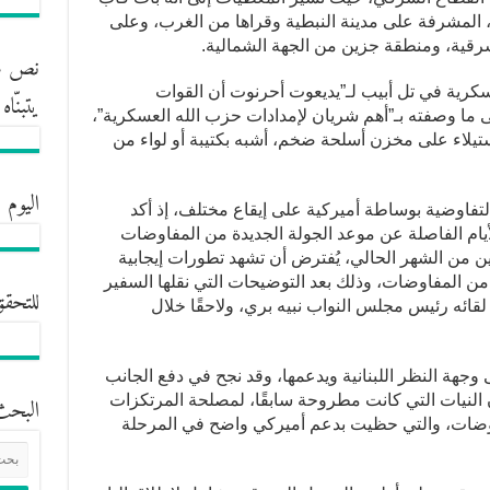
، المشرفة على مدينة النبطية وقراها من الغرب، وعلى
رقية، ومنطقة جزين من الجهة الشمالية.
نص مش
رية في تل أبيب لـ”يديعوت أحرنوت أن القوات
يتبنّا
ى ما وصفته بـ”أهم شريان لإمدادات حزب الله العسكرية”،
يلاء على مخزن أسلحة ضخم، أشبه بكتيبة أو لواء من
اليوم 
ة التفاوضية بوساطة أميركية على إيقاع مختلف، إذ أكد
يام الفاصلة عن موعد الجولة الجديدة من المفاوضات
شرين من الشهر الحالي، يُفترض أن تشهد تطورات إيجابية
من المفاوضات، وذلك بعد التوضيحات التي نقلها السفير
للتحقق
ائه رئيس مجلس النواب نبيه بري، ولاحقًا خلال
 وجهة النظر اللبنانية ويدعمها، وقد نجح في دفع الجانب
 النيات التي كانت مطروحة سابقًا، لمصلحة المرتكزات
البحث
مفاوضات، والتي حظيت بدعم أميركي واضح في المرحلة