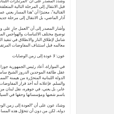
وشدد المصدر على أن “المرتكزات اللبنان
قبل الانتقال إلى المرحلة التالية المتعل
القتالية”، معتبرًا أن “هذا المسار يعني عم
آذار الماضي، بل الانتقال إلى مرحلة جدي
وأشار المصدر إلى أن “العمل جارٍ على وض
توضيح مختلف الالتباسات والهواجس المط
شامل لإطلاق النار والانطلاق في تنفيذ ا
معالمه قبل استئناف المفاوضات المرتقبة
عون: لا عودة إلى زمن الوصايات
في الموازاة، أعاد رئيس الجمهورية جو
عقل طائفة الموحدين الدروز الشيخ سامي
الدولة اللبنانية المتحرّرة من هيمنة “الم
والسلم. فإعلانه أنه أخذ قرار المفاوض
عابر، بل يعني، في جوهره، نقل لبنان م
باسم شعبها ومؤسساتها وحقها في السياد
وشدّد عون على أن “العودة إلى زمن الوص
دولة، لكن من دون أن تتحوّل هذه المساعد