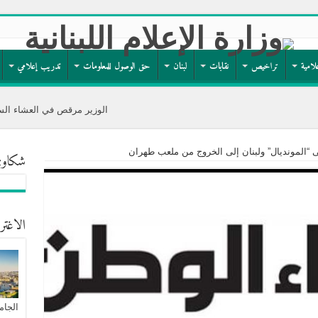
لامية
تراخيص
نقابات
لبنان
حق الوصول للمعلومات
تدريب إعلامي
الوزير مرقص في العشاء السنوي لجمعية ما
لى “المونديال” ولبنان إلى الخروج من ملعب طهران
شكاوى
الاغتر
الجام