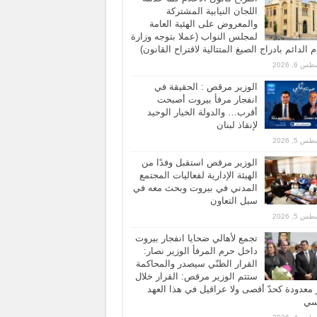
اللجان النيابية المشتركة
والمعروض على الهئية العامة
لمجلس النواب (عملا بتوجه وزارة
ام الدائم بادراج الصيغ المتتالية لاقتراح القانون)
 6, 2026
الوزير مرقص : الحقيقة في
انفجار مرفأ بيروت أصبحت
أقرب… والدولة الخيار الوحيد
لإنقاذ لبنان
 5, 2026
الوزير مرقص استقبل وفدًا من
الهيئة الإدارية لفعاليات المجتمع
المدني في بيروت وبحث معه في
سبل التعاون
 5, 2026
تجمع لأهالي ضحايا انفجار بيروت
داخل حرم المرفأ الوزير نصار:
القرار الظنّي سيصدر والمحاكمة
ستتم الوزير مرقص: القرار خلال
معدودة كحدّ أقصى ولا عراقيل في هذا العهد
اسي