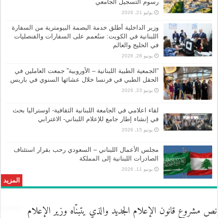
رسوم التسجيل الجامعي
يوليو 21, 2026
وزير الداخلية أطلق خدمة البصمة البيومترية من السفارة
اللبنانية في الكويت: ستُعمم على السفارات والقنصليات
في الخليج والعالم
يونيو 28, 2026
“الجمعية الطبية اللبنانية – الأوروبية” جمعت العاملين في
الحقل الطبي في فرنسا خلال عشائها السنوي في باريس
يونيو 23, 2026
لقاء اعلامي في الجامعة اللبنانية الثقافية- اوستراليا بحث
في إنشاء إطار جامع للإعلام اللبناني- الاغترابي
يونيو 15, 2026
مجلس الأعمال اللبناني – السعودي رحب بقرار استئناف
الصادرات اللبنانية إلى المملكة
يونيو 11, 2026
المزيد
نص مشروع قانون الإعلام الجديد والذي يتبنّاه وزير الإعلام