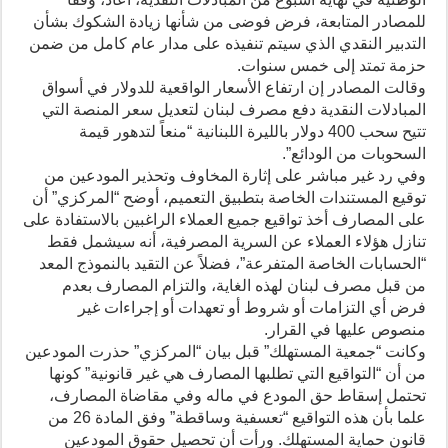
للمصادر المتابعة، فرض فوضى من شأنها زيادة الشكوك بشأن
التدبير النقدي الذي سيتم تنفيذه على مدار عام كامل من ضمن
حزمة تمتد إلى خمس سنوات.
وقالت المصادر إن ارتفاع الأسعار الواقعية للدولار في أسواق
المبادلات النقدية دفع مصرف لبنان لتعديل سعر المنصة التي
تتيح سحب 400 دولار بالليرة اللبنانية “منعاً لتدهور قيمة
السحوبات من الودائع”.
وفي رد غير مباشر على إثارة المخاوف وتحذير المودعين من
توقيع المستندات الخاصة بتطبيق التعميم، أوضح “المركزي” أن
على المصارف أخذ تواقيع جميع العملاء الراغبين بالاستفادة على
تنازل هؤلاء العملاء عن السرية المصرفية، أنه سيشمل فقط
“الحسابات الخاصة المتفرعة”، فضلاً عن التقيد بالنموذج المعد
من قبل مصرف لبنان لهذه الغاية، والتزام المصارف بعدم
فرض أي التزامات أو شروط أو تعهدات أو إجراءات غير
منصوص عليها في القرار.
وكانت “جمعية المستهلك” قبل بيان “المركزي” حذرت المودعين
من أن “التواقيع التي تطلبها المصارف هي غير قانونية” كونها
تحتمل إسقاط حق المودع في ماله وفي مقاضاة المصارف،
علما بأن هذه التواقيع “تعسفية وساقطة” وفق المادة 26 من
قانون حماية المستهلك. ورأت أن تحصيل حقوق المودعين