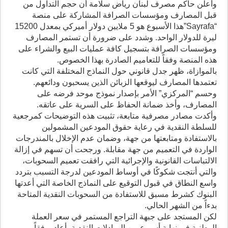
وأعلن حاكم مصرف لبنان رياض سلامة أن حجم التداول من
قبل المصارف ومؤسسات الصرافة المشاركة على منصة
“Sayrafa”هذا الأسبوع هو 5 ملايين دولار أميركي بمعدل 15200
ليرة للدولار الواحد. وشدد على ضرورة أن تستمر المصارف
ومؤسسات الصرافة بتسجيل كافة عمليات البيع والشراء على
هذه المنصة وفقاً للتعاميم الصادرة بهذا الخصوص.
بالموازاة، ظهر جدل قانوني حول النماذج المختلفة التي كانت
تعتمدها المصارف ليوقعها الزبائن الذين يسحبون ودائعهم.
وحسم “المركزي” الأمر بإصدار نموذج موحد فرضه على
المصارف، وأخذ ضمانة الحفاظ على السرية على عاتقه.
وأكدت مصادر مصرفية متابعة، تثبيت هذه التوضيحات كمرجعية
للسلطة النقدية في رعاية حقوق المودعين المشمولين
بالاستفادة ومتابعتها من جهة، وضمان عدم الإخلال بالمندرجات
الواردة في التعميم من جهة مقابلة. ورجحت أن تسهم في إزالة
الالتباسات القانونية والإجرائية التي رافقت تعميم السحوبات،
والتي أنتجت شكوكًا في أوساط المودعين لدرجة التسبب بتردد
واسع النطاق في قبول التوقيع على النماذج الخاصة التي أعدتها
البنوك كشرط مسبق للاستفادة من السحوبات النقدية المتاحة
بدءاً من الشهر الحالي.
لكن المستجد على جبهة التراجع المستمر في سعر العملة
الوطنية في نهاية أسبوع من المبادلات النقدية، أعاد، وفقاً