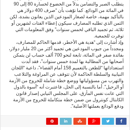
يتطلب الصبر والتضامن بدلاً من الخضوع لخسارة 80 إلى 90
في المائة من الودائع. كما نوّهت بأن “صرف 400 دولار هي
بالتأكيد مهمة، خاصة لصغار المودعين الذين يعانون بشدة، لكن
الثمن الذي تطلبه المصارف سيكون إعطاء الفتات لشهرين أو
ثلاثة، ثم تجميد الباقي لخمس سنوات” وفق المعلومات التي
توفرت للجمعية.
وإذ أشارت إلى “هدية هي الأخطر، قدمها الحاكم للمصارف،
ومجدداً من جيوب المودعين هي تجميد أكثر من 20 مليار دولار،
بفائدة صفر في المائة، تابعة لنحو 700 ألف حساب لن يتمكن
أصحابها من المطالبة بها لمدة خمس سنوات”، فقد أبدت
استعداداتها “للطعن بالتعميم 158 أمام القضاء”، داعية “اللجان
النيابية والسلطة الحاكمة لأن تتوقف عن المراوغة والتلاعب
والتهرب من مسؤولياتها ووضع خطة شاملة للخروج من الأزمة
أو الرحيل”. أما بالنسبة إلى الحل، فاعتبرت أنه “أسوة بالدول
التي عانت نفس المأزق، على المجلس النيابي إصدار قانون
الكابتال كونترول من ضمن خطة متكاملة للخروج من الأزمة
ودفع الودائع بعملتها الأصلية”.