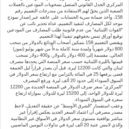
المركزي الجدل القانوني المتصل بسحوبات المودعين بالعملات
الصعبة الذين يحقّ لهم الاستفادة من مندرجات التعميم رقم
158، وأخذ ضمانة سرية الحسابات على عاتقه عبر إصدار نموذج
موحد لكل المصارف لتنفيذ التعميم، غداة تحذير نائب عن
“القوات اللبنانية” من عدم قانونية طلب المصارف من المودعين
توقيع أوراق تمس بحقوقهم تنفيذاً لهذا التعميم.
ويقضي التعميم 158 بتمكين أصحاب الودائع بالدولار من سحب
800 دولار شهرياً ولمدة سنة كاملة بدءاً من شهر يوليو (تموز)
الحالي، مقسمة إلى 400 دولار بالدولار، و400 دولار تسحب
قيمتها بالليرة اللبنانية حسب سعر المنصة التي يحددها مصرف
لبنان والتي كانت 12200 ليرة، قبل أن يصدر قراراً ليل الجمعة
قضى برفعها 25 في المائة بالتزامن مع ارتفاع سعر الدولار في
السوق السوداء إلى حدود 20 ألف ليرة. ورفع المصرف
“المركزي” سعر صرف الدولار في المنصة الجديدة من 12200
ليرة للدولار الواحد، إلى 15200 ليرة للدولار، بموازاة ارتفاع
سعره في السوق السوداء.
وعقب استفسار “الشرق الأوسط” عن حقيقة التعديل، لاحظ
مصدر مصرفي أن اعتماد السعر الجديد يعكس إقراراً غير
مباشر بواقعية مستوى سعر الدولار في الأسواق غير النظامية
والذي لامس عتبة 20 ألف ليرة في تداولات اليومين الماضيين.