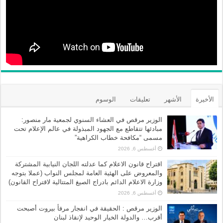
الأخيرة
الأشهر
تعليقات
الوسوم
الوزير مرقص في العشاء السنوي لجمعية مار منصور:
مبادئها تتقاطع مع الجهود المبذولة في عالم الإعلام تحت
مسمى “مكافحة خطاب الكراهية”
أغسطس 6, 2026
اقتراح قانون الاعلام كما عدلته اللجان النيابية المشتركة
والمعروض على الهئية العامة لمجلس النواب (عملا بتوجه
وزارة الاعلام الدائم بادراج الصيغ المتتالية لاقتراح القانون)
أغسطس 6, 2026
الوزير مرقص : الحقيقة في انفجار مرفأ بيروت أصبحت
أقرب… والدولة الخيار الوحيد لإنقاذ لبنان