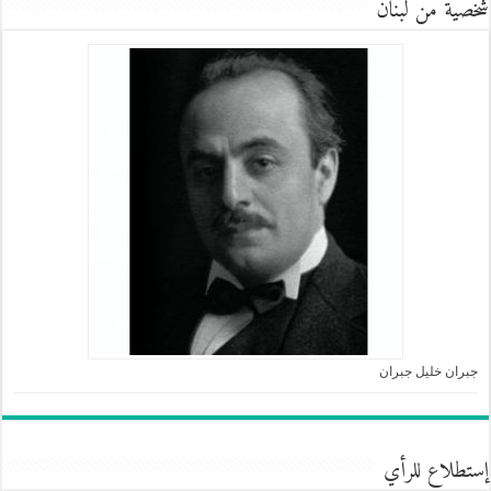
شخصية من لبنان
جبران خليل جبران
إستطلاع للرأي