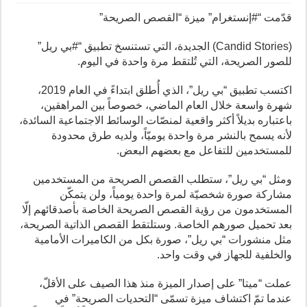
قدّمت “#إنستغرام” ميزة “القصص الصريحة”
(
Candid Stories
) الجديدة، التي تستنسخ تطبيق “#بي ريل”
للصور الصريحة، التي تُلتقط مرة واحدة في اليوم.
اكتسب تطبيق “بي ريل”، الذي أُطلق ابتداءً في العام 2019،
شهرة واسعة خلال العام الماضي، خصوصاً بين المراهقين،
باعتباره بديلاً أكثر واقعية لمنصّات الوسائط الاجتماعية السائدة،
لأنه يسمح بالنشر مرة واحدة يوميّاً، ولديه طرق محدودة
للمستخدمين للتفاعل مع بعضهم البعض.
ومثل “بي ريل”، ستطلب القصص الصريحة من المستخدمين
مشاركة صورة شخصيّة لمرة واحدة يومياً، ولن يتمكّن
المستخدمون من رؤية القصص الصريحة الخاصة بأصدقائهم إلّا
بعد تحميل صورهم الخاصة. وستلتقط القصص الذاتية الصريحة،
مثل منشورات “بي ريل”، صورة بكل من الكاميرات الأمامية
والخلفية للجهاز في وقت واحد.
عملت “ميتا” على إصدار الميزة منذ هذا الصيف على الأقلّ،
عندما تمّ اكتشاف ميزة تسمّى “التحديات الصريحة” في