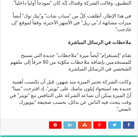
التطبيق، وقالت الشركة وقتذاك إنّه كان “نموذجاً أولياً داخلياً”.
في هذا الإطار، أطلقت كلّ من “سناب شات” و”تيك توك” أيضاً
ميزات مشابهة لـ”بي ريل” في الأشهر الأخيرة، وفقاً لموقع “إن
غادجت”.
ملاحظات في الرسائل المباشرة
تقدّم “إنستغرام” أيضاً ميزة “ملاحظات” جديدة التي تسمح
للمستخدمين بإضافة ملاحظات مكوّنة من 60 حرفاً إلى ملفهم
الشخصي في الرسائل المباشرة.
وكانت الشركة تختبر الميزة منذ شهور، قبل أن تكتسب أهمية
جديدة بعد استحواذ إيلون ماسك على “تويتر”، إذ اقترحت “ميتا”
أنّ الميزة يمكن أن تساعد الشركة على التنافس مع “تويتر” في
وقت يبحث فيه الناس عن بدائل، بحسب صحيفة “نيويورك
تايمس”.