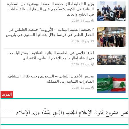
وزير الداخلية أطلق خدمة البصمة البيومترية من السفارة
اللبنانية في الكويت: ستُعمم على السفارات والقنصليات
في الخليج والعالم
يونيو 28, 2026
“الجمعية الطبية اللبنانية – الأوروبية” جمعت العاملين في
الحقل الطبي في فرنسا خلال عشائها السنوي في باريس
يونيو 23, 2026
لقاء اعلامي في الجامعة اللبنانية الثقافية- اوستراليا بحث
في إنشاء إطار جامع للإعلام اللبناني- الاغترابي
يونيو 15, 2026
مجلس الأعمال اللبناني – السعودي رحب بقرار استئناف
الصادرات اللبنانية إلى المملكة
يونيو 11, 2026
المزيد
نص مشروع قانون الإعلام الجديد والذي يتبنّاه وزير الإعلام