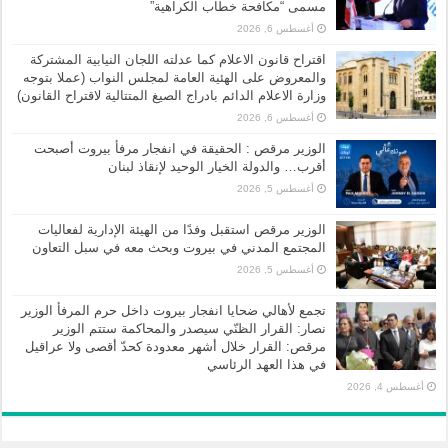
مسمى “مكافحة خطاب الكراهية”
أغسطس 6, 2026
اقتراح قانون الاعلام كما عدلته اللجان النيابية المشتركة
والمعروض على الهئية العامة لمجلس النواب (عملا بتوجه
وزارة الاعلام الدائم بادراج الصيغ المتتالية لاقتراح القانون)
أغسطس 6, 2026
الوزير مرقص : الحقيقة في انفجار مرفأ بيروت أصبحت
أقرب… والدولة الخيار الوحيد لإنقاذ لبنان
أغسطس 5, 2026
الوزير مرقص استقبل وفدًا من الهيئة الإدارية لفعاليات
المجتمع المدني في بيروت وبحث معه في سبل التعاون
أغسطس 5, 2026
تجمع لأهالي ضحايا انفجار بيروت داخل حرم المرفأ الوزير
نصار: القرار الظنّي سيصدر والمحاكمة ستتم الوزير
مرقص: القرار خلال أشهر معدودة كحدّ أقصى ولا عراقيل
في هذا العهد الرئاسي
أغسطس 4, 2026