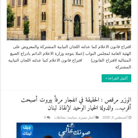
‎اقتراح قانون الاعلام كما عدلته اللجان النيابية المشتركة والمعروض على
الهئية العامة لمجلس النواب (عملا بتوجه وزارة الاعلام الدائم بادراج الصيغ
المتتالية لاقتراح القانون) ⁨اقتراح قانون الاعلام كما عدلته اللجان النيابية
المشتركة⁩
أكمل القراءة »
الوزير مرقص : الحقيقة في انفجار مرفأ بيروت أصبحت
أقرب… والدولة الخيار الوحيد لإنقاذ لبنان
أغسطس 5, 2026
أخبار مميزة
,
سياسة
,
نشاطات
0