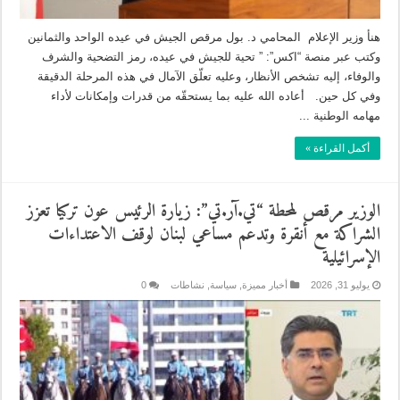
هنأ وزير الإعلام المحامي د. بول مرقص الجيش في عيده الواحد والثمانين
وكتب عبر منصة “اكس”: ” تحية للجيش في عيده، رمز التضحية والشرف
والوفاء، إليه تشخص الأنظار، وعليه تعلّق الآمال في هذه المرحلة الدقيقة
وفي كل حين. أعاده الله عليه بما يستحقّه من قدرات وإمكانات لأداء
مهامه الوطنية ...
أكمل القراءة »
الوزير مرقص لمحطة “تي.آر.تي”: زيارة الرئيس عون تركيا تعزز
الشراكة مع أنقرة وتدعم مساعي لبنان لوقف الاعتداءات
الإسرائيلية
يوليو 31, 2026
أخبار مميزة
,
سياسة
,
نشاطات
0