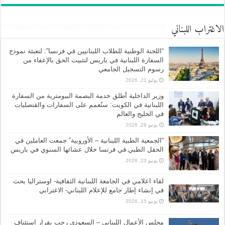
الاغتراب اللبناني
“اللجنة الوطنية للطلاب اللبنانيين في فرنسا”: لتعبئة نموذج
السفارة اللبنانية في باريس لتثبيت الحق بالإعفاء من
رسوم التسجيل الجامعي
يوليو 21, 2026
وزير الداخلية أطلق خدمة البصمة البيومترية من السفارة
اللبنانية في الكويت: ستُعمم على السفارات والقنصليات
في الخليج والعالم
يونيو 28, 2026
“الجمعية الطبية اللبنانية – الأوروبية” جمعت العاملين في
الحقل الطبي في فرنسا خلال عشائها السنوي في باريس
يونيو 23, 2026
لقاء اعلامي في الجامعة اللبنانية الثقافية- اوستراليا بحث
في إنشاء إطار جامع للإعلام اللبناني- الاغترابي
يونيو 15, 2026
مجلس الأعمال اللبناني – السعودي رحب بقرار استئناف