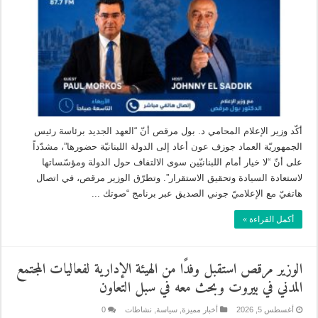
أكّد وزير الإعلام المحامي د. بول مرقص أنّ “العهد الجديد برئاسة رئيس
الجمهوريّة العماد جوزف عون أعاد إلى الدولة اللبنانيّة حضورها”، مشدّداً
على أنّ “لا خيار أمام اللبنانيّين سوى الالتفاف حول الدولة ومؤسّساتها
لاستعادة السيادة وتحقيق الاستقرار”. وتطرّق الوزير مرقص، في اتصال
هاتفيّ مع الإعلاميّ جوني الصديق عبر برنامج “صوتك ...
أكمل القراءة »
الوزير مرقص استقبل وفدًا من الهيئة الإدارية لفعاليات المجتمع
المدني في بيروت وبحث معه في سبل التعاون
أغسطس 5, 2026
أخبار مميزة
,
سياسة
,
نشاطات
0