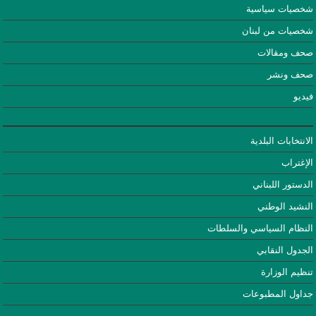
شخصيات سياسية
شخصيات من لبنان
صحف ومقالات
صحف ونشر
فيديو
الانتخابات البلدية
الإغتراب
الدستور اللبناني
النشيد الوطني
النظام السياسي والسلطات
الجدول النقابي
تنظيم الوزارة
جداول المطبوعات