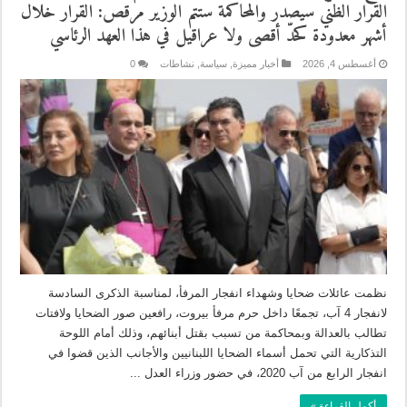
القرار الظنّي سيصدر والمحاكمة ستتم الوزير مرقص: القرار خلال
أشهر معدودة كحدّ أقصى ولا عراقيل في هذا العهد الرئاسي
أغسطس 4, 2026
أخبار مميزة
,
سياسة
,
نشاطات
0
نظمت عائلات ضحايا وشهداء انفجار المرفأ، لمناسبة الذكرى السادسة
لانفجار 4 آب، تجمعًا داخل حرم مرفأ بيروت، رافعين صور الضحايا ولافتات
تطالب بالعدالة وبمحاكمة من تسبب بقتل أبنائهم، وذلك أمام اللوحة
التذكارية التي تحمل أسماء الضحايا اللبنانيين والأجانب الذين قضوا في
انفجار الرابع من آب 2020، في حضور وزراء العدل ...
أكمل القراءة »