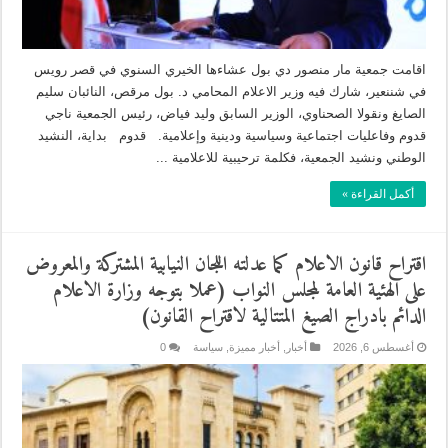
اقامت جمعية مار منصور دي بول عشاءها الخيري السنوي في قصر رويس
في شننعير، شارك فيه وزير الاعلام المحامي د. بول مرقص، النائبان سليم
الصايغ ونقولا الصحناوي، الوزير السابق وليد فياض، رئيس الجمعية ناجي
قدوم وفاعليات اجتماعية وسياسية ودينية وإعلامية. قدوم بداية، النشيد
الوطني ونشيد الجمعية، فكلمة ترحيبية للاعلامية ...
أكمل القراءة »
اقتراح قانون الاعلام كما عدلته اللجان النيابية المشتركة والمعروض
على الهئية العامة لمجلس النواب (عملا بتوجه وزارة الاعلام
الدائم بادراج الصيغ المتتالية لاقتراح القانون)
أغسطس 6, 2026
أخبار
,
أخبار مميزة
,
سياسة
0