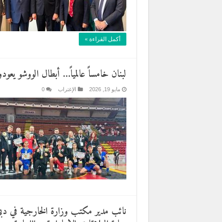
أكمل القراءة »
لبنان خامساً عالمياً… أبطال الووشو يعو
مايو 19, 2026
الإغتراب
0
نائب مدير مكتب وزارة الخارجية في دبي ت