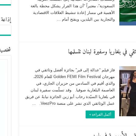
السعودية”، معتبراً “أن هذا القرار يشكل محطة بالغة
الأهمية في مسار إعادة تنشيط العلاقات الاقتصادية
إذاعة 
والتجارية بين البلدين، ويفتح أمام ...
شخصية
فاز فيلم “عدالة إلى قبر” بجائزة أفضل وثائقي في
مهرجان Golden FEMI Film Festival للعام 2026،
والذي أقيم في السادس من حزيران الجاري، في
العاصمة البلغارية صوفيا. وقد تسلّمت سفيرة لبنان
في بلغاريا السيّدة رحاب أبو زين الجائزة نيابةً عن فريق
عمل الوثائقي الذي نشر على منصة VeezPro. ...
أكمل القراءة »