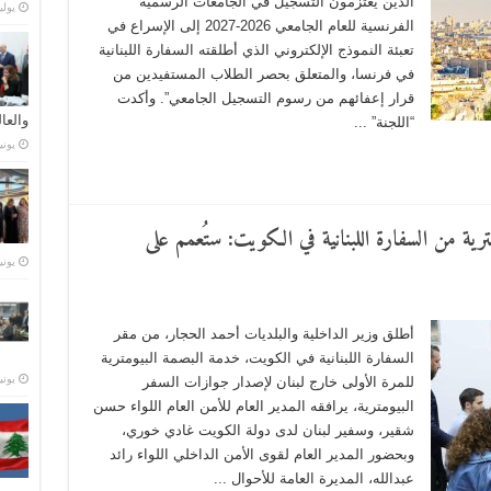
الذين يعتزمون التسجيل في الجامعات الرسمية
يوليو 21,
الفرنسية للعام الجامعي 2026-2027 إلى الإسراع في
تعبئة النموذج الإلكتروني الذي أطلقته السفارة اللبنانية
في فرنسا، والمتعلق بحصر الطلاب المستفيدين من
قرار إعفائهم من رسوم التسجيل الجامعي”. وأكدت
والعا
“اللجنة” ...
يونيو 28,
رية من السفارة اللبنانية في الكويت: ستُعمم على
يونيو 23,
أطلق وزير الداخلية والبلديات أحمد الحجار، من مقر
السفارة اللبنانية في الكويت، خدمة البصمة البيومترية
يونيو 15,
للمرة الأولى خارج لبنان لإصدار جوازات السفر
البيومترية، يرافقه المدير العام للأمن العام اللواء حسن
شقير، وسفير لبنان لدى دولة الكويت غادي خوري،
وبحضور المدير العام لقوى الأمن الداخلي اللواء رائد
عبدالله، المديرة العامة للأحوال ...