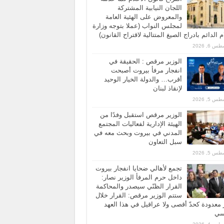
اللجان النيابية المشتركة
والمعروض على الهئية العامة
لمجلس النواب (عملا بتوجه وزارة
ام الدائم بادراج الصيغ المتتالية لاقتراح القانون)
 6, 2026
الوزير مرقص : الحقيقة في
انفجار مرفأ بيروت أصبحت
أقرب… والدولة الخيار الوحيد
لإنقاذ لبنان
 5, 2026
الوزير مرقص استقبل وفدًا من
الهيئة الإدارية لفعاليات المجتمع
المدني في بيروت وبحث معه في
سبل التعاون
 5, 2026
تجمع لأهالي ضحايا انفجار بيروت
داخل حرم المرفأ الوزير نصار:
القرار الظنّي سيصدر والمحاكمة
ستتم الوزير مرقص: القرار خلال
معدودة كحدّ أقصى ولا عراقيل في هذا العهد
اسي