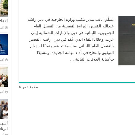
تسلّم نائب مدير مكتب وزارة الخارجية في دبي راشد
الاعل
عبدالله القصير، البراءة القنصلية من القنصل العام
أغسطس
للجمهورية اللبنانية في دبي والإمارات الشمالية إيلي
عرب. وخلال اللقاء الذي عُقد في دبي، رحّب القصير
بالقنصل العام اللبناني بمناسبة تعيينه، متمنيًا له دوام
التوفيق والنجاح في أداء مهامه الجديدة، ومشيدًا
ب”متانة العلاقات الثنائية ...
أغسطس
صفحة 1 من 6
أغسطس
أشهر 
الرئ