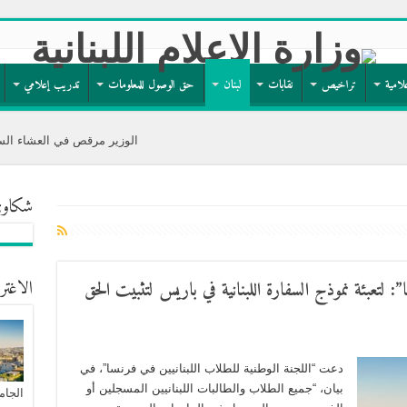
لامية
تراخيص
نقابات
لبنان
حق الوصول للمعلومات
تدريب إعلامي
الوزير مرقص في العشاء السنوي لجمعية مار 
شكاوى
الاغتر
ا”: لتعبئة نموذج السفارة اللبنانية في باريس لتثبيت الحق
دعت “اللجنة الوطنية للطلاب اللبنانيين في فرنسا”، في
بيان، “جميع الطلاب والطالبات اللبنانيين المسجلين أو
الجام