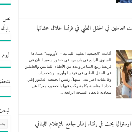
نص مش
جمعت العاملين في الحقل الطبي في فرنسا خلال عشائها
يتبنّا
اليوم 
أقامت “الجمعية الطبية اللبنانية – الأوروبية” عشاءها
السنوي الرابع في باريس، في حضور سفير لبنان في
فرنسا ربيع الشاعر وعدد من الأطباء اللبنانيين والعاملين
في الحقل الطبي في فرنسا وأوروبا وشخصيات
للتحقق
وفاعليات اغترابية. استهلّ رئيس الجمعية الدكتور إيلي
حداد المناسبة بكلمة رحّب فيها بالحضور، معربًا عن
سعادته بانعقاد النسخة الرابعة ...
البحث
- اوستراليا بحث في إنشاء إطار جامع للإعلام اللبناني-