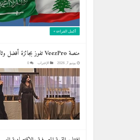
أكمل القراءة »
منصة VeezPro تفوز بجائزة أفضل وثائقي في بلغاريا وسفيرة لبنان تتسلمها
يونيو 7, 2026
الإغتراب
0