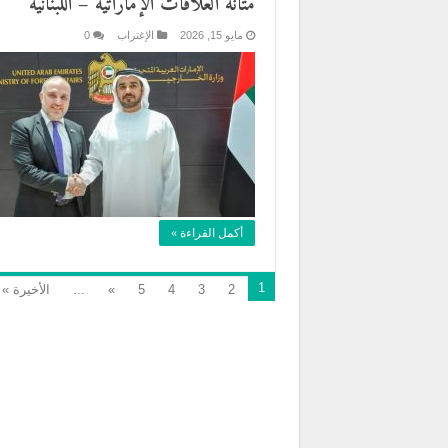
متانة العلاقات الإماراتية – اللبنانية
مايو 15, 2026
الإغتراب
0
أكمل القراءة »
1
2
3
4
5
»
...
الأخيرة »