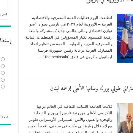
ية – الأوروبية في باريس
جبران
انطلقت اليوم فعاليات القمة المصرفية والاقتصادية
العربية – الأوروبية لعام ٢٠٢٦ في باريس بعنوان “نحو
توازن اقتصادي ومالي عالمي جديد”، بمشاركة واسعة
رفيعة المستوى لكبار المسؤولين في المنظمات المالية
إستطل
والمصرفية العربية والدولية. القمة من تنظيم اتحاد
المصارف العربية برعاية رئيس جمهورية فرنسا
ايمانويل ماكرون في فندق “the peninsula ” ...
أوسترالي طوني بورك وسامها الأعلى لدعمه لبنان
قدّمت الجامعة اللبنانية الثقافية في العالم درعها
التكريمي الأعلى من رتبة فارس إلى وزير الداخلية
chive
والهجرة والفنون والأمن السيبراني الأوسترالي طوني
بورك، خلال زيارة إلى مكتبه في سيدني، تقديراً لدوره
في دعم لبنان والمساهمة في تأمين موافقة الحكومة