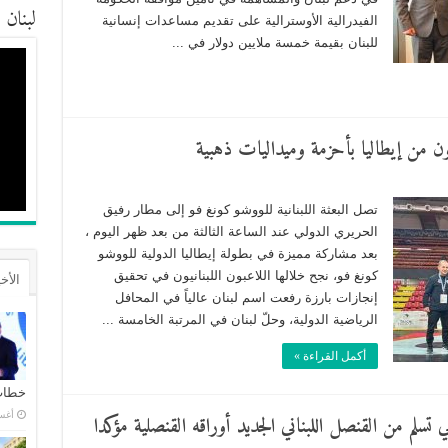
لبنان
الفيدرالية الأوسترالية على تقديم مساعدات إنسانية
للبنان بقيمة خمسة ملايين دولار في ...
دون من إيطاليا بأحزمة وميداليات ذهبية
تصل البعثة اللبنانية للووشو كونغ فو إلى مطار رفيق
الحريري الدولي عند الساعة الثالثة من بعد ظهر اليوم ،
بعد مشاركة مميزة في بطولة إيطاليا الدولية للووشو
كونغ فو، نجح خلالها اللاعبون اللبنانيون في تحقيق
الأخ
إنجازات بارزة رفعت اسم لبنان عالياً في المحافل
الرياضية الدولية، وحلّ لبنان في المرتبة الخامسة ...
أكمل القراءة »
خطاب 
أغسطس
سلم من القنصل اللبناني الجديد أوراقه القنصلية مؤكدا