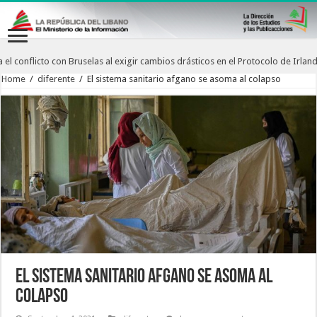
edobla el conflicto con Bruselas al exigir cambios drásticos en el Protocolo de
Home
/
diferente
/
El sistema sanitario afgano se asoma al colapso
El sistema sanitario afgano se asoma al
colapso