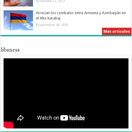
February 12, 2021
Arrecian los combates entre Armenia y Azerbaiyán en
el Alto Karabaj
September 28, 2020
Más artículos
libanesa