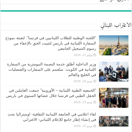
الاغتراب اللبناني
“اللجنة الوطنية للطلاب اللبنانيين في فرنسا”: لتعبئة نموذج
السفارة اللبنانية في باريس لتثبيت الحق بالإعفاء من
رسوم التسجيل الجامعي
يوليو 21, 2026
وزير الداخلية أطلق خدمة البصمة البيومترية من السفارة
اللبنانية في الكويت: ستُعمم على السفارات والقنصليات
في الخليج والعالم
يونيو 28, 2026
“الجمعية الطبية اللبنانية – الأوروبية” جمعت العاملين في
الحقل الطبي في فرنسا خلال عشائها السنوي في باريس
يونيو 23, 2026
لقاء اعلامي في الجامعة اللبنانية الثقافية- اوستراليا بحث
في إنشاء إطار جامع للإعلام اللبناني- الاغترابي
يونيو 15, 2026