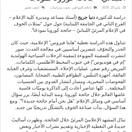
مايو 20, 2026
إعلام المواطن
,
بحوث ودراسات
اضف تعليق
دراسة للدكتورة
دنيا جريج
(أستاذ مساعد ومديرة كلية الإعلام –
الفرع الثاني في الجامعة اللبنانية) حول حول “تمثلات الخوف
في الإعلام المرئيّ اللبنانيّ – جائحة كورونا نموذجًا”.
تتناول هذه الدراسة
تغطية “هانتا فيروس” الإعلامية، حيث كان
الحذر والتخوّف عنصرين أساسيين في معالجة الحدث: صور
انتشرت للسفينة الموبوءة (سفينة الرحلات السياحية الهولندية
“إم في هونديوس”) في جنوب المحيط الأطلسي، الكمامات،
المريض رقم صفر، عمليات الإخلاء، المستشفيات وغرف العناية
الفائقة، أجهزة التنفّس، الطواقم الطبية، الضحايا، المصابون،
الفحوصات المخبرية، ومسار انتشار العدوى بين الجنسيات
المختلفة… كلها عناصر أعادت إلى الذاكرة يوميّات قاسية
عاشها العالم خلال جائحة كورونا. ومنذ البداية أيضًا، برز سؤال
أساسي في وسائل الإعلام: “هل نحن أمام جائحة جديدة؟”. ومع
هذا السؤال، بدأت صناعة الخوف بالتشكّل تدريجيًا من جديد.
تبدّل المشهد الإعلاميّ المرئيّ خلال الجائحة، وظهرت أساليبُ
جديدةٌ في التغطية الإخبارية وتقديم نشرات الأخبار وبعض