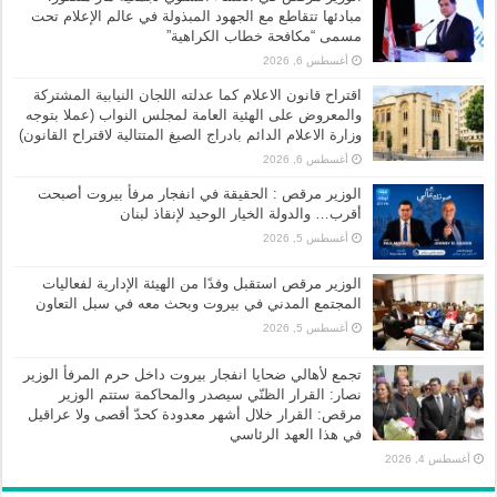
مبادئها تتقاطع مع الجهود المبذولة في عالم الإعلام تحت
مسمى “مكافحة خطاب الكراهية”
أغسطس 6, 2026
اقتراح قانون الاعلام كما عدلته اللجان النيابية المشتركة
والمعروض على الهئية العامة لمجلس النواب (عملا بتوجه
وزارة الاعلام الدائم بادراج الصيغ المتتالية لاقتراح القانون)
أغسطس 6, 2026
الوزير مرقص : الحقيقة في انفجار مرفأ بيروت أصبحت
أقرب… والدولة الخيار الوحيد لإنقاذ لبنان
أغسطس 5, 2026
الوزير مرقص استقبل وفدًا من الهيئة الإدارية لفعاليات
المجتمع المدني في بيروت وبحث معه في سبل التعاون
أغسطس 5, 2026
تجمع لأهالي ضحايا انفجار بيروت داخل حرم المرفأ الوزير
نصار: القرار الظنّي سيصدر والمحاكمة ستتم الوزير
مرقص: القرار خلال أشهر معدودة كحدّ أقصى ولا عراقيل
في هذا العهد الرئاسي
أغسطس 4, 2026