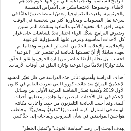
البرامج السياسية والاجتماعية التي برز فيها نجومٌ جددٌ هم
الأطباء، وخصوصًا الاختصاصيّين في الأمراض التنفسية
والجرثومية. ولعبت التكنولوجيا وبعضُ المنصات دورًا هامًّا في
سرعة نقل المعلومات ومحاورة أكثر من شخصية في الوقت
عينِه، رافق ذلك تخفيفُ الأعباء المادية وتنقلاتُ المراسلين
وضيوفِ البرامج. شكّل الوباء اختبار تحدّ للشاشات على غرار
كل الأحداث المأسوية وفرض عليها المسؤولية التوعوية
والإعلامية والإعلانية للحدّ من الخسائر البشرية، وهذا ما لم
نعهده سابقًا؛ إلّا أنّ تغطيتها للجائحة لم تقتصر على “التوعية”
فحسب، بل تخلّلتها أيضًا عناصر من إثارة الخوف والقلق لتحقّق
بذلك توازيًا إعلاميًّا بين التوعية وإثارة القلق في أوقات الأزمات.
أهداف الدراسة وأهميتها: تأتي هذه الدراسة في ظل تغيّر المشهد
الإعلاميّ المرئيّ بعد جائحة كورونا التي ضربت العالم في كانون
الأول 2019 وكيفية تصدّر الشاشة المرتبة الأولى بين وسائل
الإعلام في نقل الأحداث المصيرية والجادة، ومعظمها أحداث
أليمة. وقد أحيت الجائحة التلفزيون من جديد وأعادت مكانته
الهامة في المنازل، كونه لعب دورًا “تثقيفيًّا وتحذيريًّا”، وخاطب
هواجسَ المواطنين في شأن الفيروس ولَقاحاته إلى حدٍّ كبير.
يهدف البحث إلى رصد “سياسة الخوف” و”تمثيل الخطر”