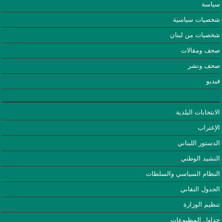
سياسة
شخصيات سياسية
شخصيات من لبنان
صحف ومقالات
صحف ونشر
فيديو
الانتخابات البلدية
الإغتراب
الدستور اللبناني
النشيد الوطني
النظام السياسي والسلطات
الجدول النقابي
تنظيم الوزارة
جداول المطبوعات