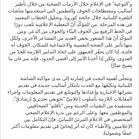
و”التوعية” في الإعلام خلال الأزمات الصحية من خلال تأطير
أساليب ومصطلحات الخوف والتطمين التي استخدمتها شاشات
التلفزة اللبنانية خلال جائحة كورونا، وتحليل الخطاب المعتمد
في هذه المرحلة. من المؤكّد أنّ التغطية الإعلامية تلعب دورًا
في الخط الرفيع بين الخوف البنّاء والخوف من الذعر، ومن
المؤكّد أنّ هذا الشعور يخفي العديد من المشاعر الأخرى، ولكل
منها تأثير على الصحة النفسية والاجتماعية للسكان. الخوف له
فائدة، إذا كان يحفّز الجمهور على اتخاذ التدابير اللازمة للحدّ من
العدوى، ولكن إذا أخذنا الأمر إلى أقصى الحدود، فإنه سرعان ما
يصبح ضارًّا.
وتتجلّى أهمية البحث في إشارته إلى مدى مواكبة الشاشة
اللبنانية وتكيّفها مع الحدث بابتكار أساليب جديدة في تقديم
نشراتها الاخبارية وإعدادها والتوسّع في تقديم المعلومات وإجراء
المقابلات اللازمة بأسلوب إعلاميّّ “تخويفي تحذيريّ إرشاديّ”،
مستفيدة من التقنيات الحديثة ومن “تأقلم” الصحافيين
والموظفين معها. وعلى الرغم من ندرة الإعلام الصحي
المتخصص في الاعلام المرئيّ اللبنانيّ، فإنّ التكامل بين
الإعلاميين والأطباء كان له أثر إيجابيّ في تقديم معلومات أكثر
عمقًا وشموليةً.