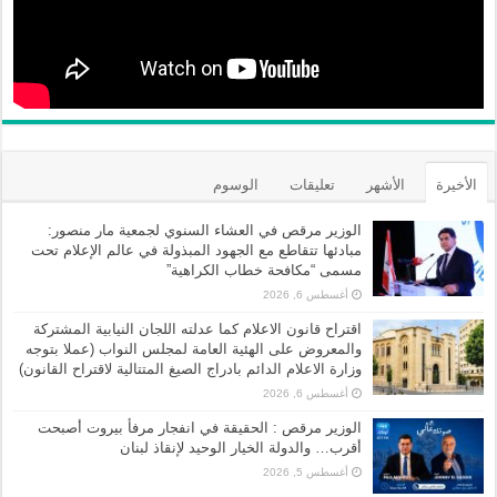
الأخيرة
الأشهر
تعليقات
الوسوم
الوزير مرقص في العشاء السنوي لجمعية مار منصور:
مبادئها تتقاطع مع الجهود المبذولة في عالم الإعلام تحت
مسمى “مكافحة خطاب الكراهية”
أغسطس 6, 2026
اقتراح قانون الاعلام كما عدلته اللجان النيابية المشتركة
والمعروض على الهئية العامة لمجلس النواب (عملا بتوجه
وزارة الاعلام الدائم بادراج الصيغ المتتالية لاقتراح القانون)
أغسطس 6, 2026
الوزير مرقص : الحقيقة في انفجار مرفأ بيروت أصبحت
أقرب… والدولة الخيار الوحيد لإنقاذ لبنان
أغسطس 5, 2026