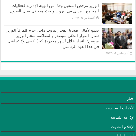
الوزير مرقص استقبل وفدًا من الهيئة الإدارية لفعاليات
المجتمع المدني في بيروت وبحث معه في سبل التعاون
أغسطس 5, 2026
تجمع لأهالي ضحايا انفجار بيروت داخل حرم المرفأ الوزير
نصار: القرار الظنّي سيصدر والمحاكمة ستتم الوزير
مرقص: القرار خلال أشهر معدودة كحدّ أقصى ولا عراقيل
في هذا العهد الرئاسي
أغسطس 4, 2026
أخبار
الأحزاب السياسية
الإذاعة اللبنانية
الإعلام الحديث