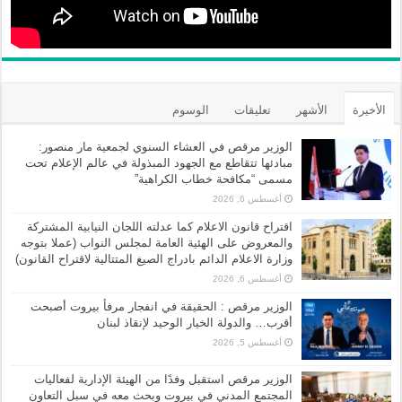
الأخيرة
الأشهر
تعليقات
الوسوم
الوزير مرقص في العشاء السنوي لجمعية مار منصور:
مبادئها تتقاطع مع الجهود المبذولة في عالم الإعلام تحت
مسمى “مكافحة خطاب الكراهية”
أغسطس 6, 2026
اقتراح قانون الاعلام كما عدلته اللجان النيابية المشتركة
والمعروض على الهئية العامة لمجلس النواب (عملا بتوجه
وزارة الاعلام الدائم بادراج الصيغ المتتالية لاقتراح القانون)
أغسطس 6, 2026
الوزير مرقص : الحقيقة في انفجار مرفأ بيروت أصبحت
أقرب… والدولة الخيار الوحيد لإنقاذ لبنان
أغسطس 5, 2026
الوزير مرقص استقبل وفدًا من الهيئة الإدارية لفعاليات
المجتمع المدني في بيروت وبحث معه في سبل التعاون