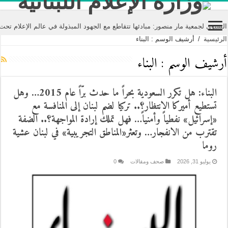
ة مار منصور: مبادئها تتقاطع مع الجهود المبذولة في عالم الإعلام تحت مسمى “مك
الرئيسية
/
أرشيف الوسم : البناء
أرشيف الوسم :
البناء
البناء: هل تكرر السعودية بحراً ما حدث برّاً عام 2015… وهل
تستطيع أميركا الانتظار؟.. تركيا لضم لبنان إلى المنافسة مع
«إسرائيل» نفطياً وأمنياً… فهل تملك إرادة المواجهة؟.. الضفة
تقترب من الانفجار… وتعثر«المناطق التجريبية» في لبنان عشية
روما
يوليو 31, 2026
صحف ومقالات
0