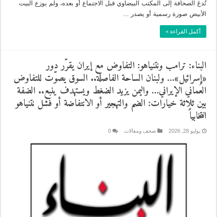
تُدعَ الصحافة إلى المكتب البيضاوي قبل الاجتماع أو بعده، ولم يوزع البيت
الأبيض صورة رسمية أو يصدر ...
أكمل القراءة »
البناء: ترامب ونتنياهو: التفاوض مع إيران يقرّر دور
«إسرائيل»… ولبنان الساحة الفاصلة.. السوق يصوّت للتفاوض
العُماني الإيراني… واليمن يزيد الضغط ويستهدف ينبع.. الضفة
بين ثلاثة خيارات: الضم والتهجير أو الانتفاضة أو فشل نتنياهو
انتخابياً
يوليو 28, 2026
صحف ومقالات
0