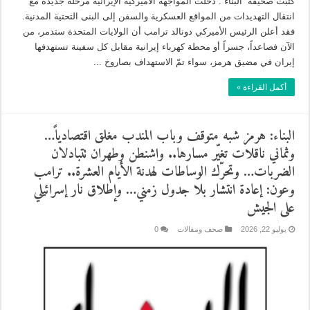
كتبت صحيفة “البناء”: دخلت المواجهة الأميركية الإيرانية مرحلة جديدة مع
انتقال التهديدات من المواقع العسكرية والسفن إلى البنى التحتية المدنية.
فقد أعلن الرئيس الأميركي دونالد ترامب أن الولايات المتحدة ستدمر، من
الآن فصاعداً، جسراً أو محطة كهرباء إيرانية مقابل كل سفينة تستهدفها
إيران في مضيق هرمز، سواء تمّ الاستهداف بصاروخ ...
أكمل القراءة »
البناء: هرمز شبه متوقف وباب المندب مغلق اقتصادياً…
وثماني ناقلات تغيّر مسارها.. واشنطن وطهران تتبادلان
الضربات… وتحرّك الوساطات لهدنة الأيام العشرة.. ترامب
وعون: إعادة انتشار بلا جدول زمني… وإطلاق نار إسرائيلي
على الجيش
يوليو 22, 2026
صحف ومقالات
0