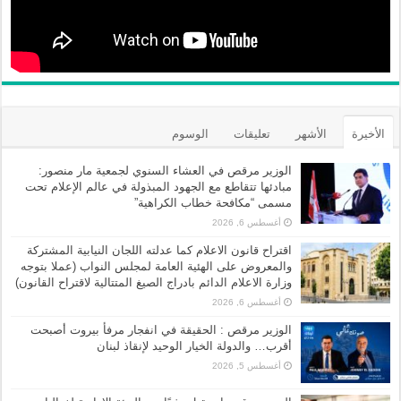
الأخيرة
الأشهر
تعليقات
الوسوم
الوزير مرقص في العشاء السنوي لجمعية مار منصور:
مبادئها تتقاطع مع الجهود المبذولة في عالم الإعلام تحت
مسمى “مكافحة خطاب الكراهية”
أغسطس 6, 2026
اقتراح قانون الاعلام كما عدلته اللجان النيابية المشتركة
والمعروض على الهئية العامة لمجلس النواب (عملا بتوجه
وزارة الاعلام الدائم بادراج الصيغ المتتالية لاقتراح القانون)
أغسطس 6, 2026
الوزير مرقص : الحقيقة في انفجار مرفأ بيروت أصبحت
أقرب… والدولة الخيار الوحيد لإنقاذ لبنان
أغسطس 5, 2026