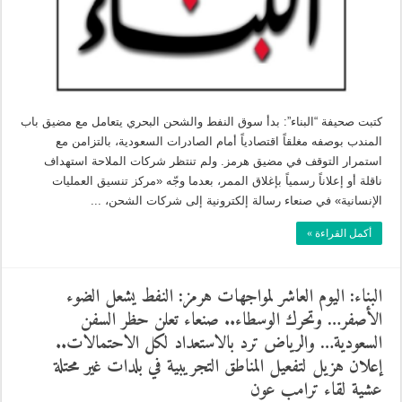
كتبت صحيفة “البناء”: بدأ سوق النفط والشحن البحري يتعامل مع مضيق باب
المندب بوصفه مغلقاً اقتصادياً أمام الصادرات السعودية، بالتزامن مع
استمرار التوقف في مضيق هرمز. ولم تنتظر شركات الملاحة استهداف
ناقلة أو إعلاناً رسمياً بإغلاق الممر، بعدما وجّه «مركز تنسيق العمليات
الإنسانية» في صنعاء رسالة إلكترونية إلى شركات الشحن، ...
أكمل القراءة »
البناء: اليوم العاشر لمواجهات هرمز: النفط يشعل الضوء
الأصفر… وتحرك الوسطاء.. صنعاء تعلن حظر السفن
السعودية… والرياض ترد بالاستعداد لكل الاحتمالات..
إعلان هزيل لتفعيل المناطق التجريبية في بلدات غير محتلة
عشية لقاء ترامب عون