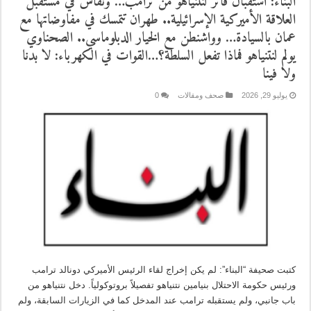
البناء: استقبال فاتر لنتنياهو من ترامب… ونقاش في مستقبل
العلاقة الأميركية الإسرائيلية.. طهران تتمسك في مفاوضاتها مع
عمان بالسيادة… وواشنطن مع الخيار الدبلوماسي.. الصحناوي
يولم لنتنياهو فماذا تفعل السلطة؟…القوات في الكهرباء: لا بدنا
ولا فينا
يوليو 29, 2026
صحف ومقالات
0
كتبت صحيفة “البناء”: لم يكن إخراج لقاء الرئيس الأميركي دونالد ترامب
ورئيس حكومة الاحتلال بنيامين نتنياهو تفصيلاً بروتوكولياً. دخل نتنياهو من
باب جانبي، ولم يستقبله ترامب عند المدخل كما في الزيارات السابقة، ولم