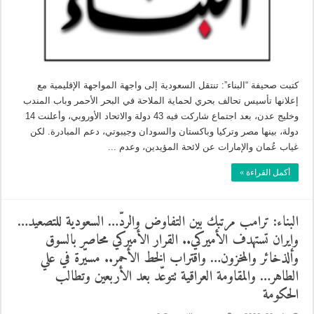
كتبت صحيفة “البناء”: تنتقل السعودية إلى واجهة المواجهة الإقليمية مع
إعلانها تأسيس تحالف بحري لحماية الملاحة في البحر الأحمر وباب المندب
وخليج عدن، بعد اجتماع شاركت فيه 43 دولة والاتحاد الأوروبي، وأعلنت 14
دولة، بينها مصر وتركيا وباكستان والسودان وجيبوتي، دعم المبادرة. لكن
غياب عُمان والإمارات عن لائحة المؤيدين، وعدم ...
أكمل القراءة »
البناء: ترامب مرتبك بين التفاوض والردّ… السعودية للتصعيد…
وإيران تستهدف الأميركي.. القرار الأميركي محاصر بالسوق
والذخائر والمخزون… واقتراب الخط الأحمر.. مسيّرة في علي
الطاهر… والمقاومة العراقية تتوعّد بعد الأربعين وتطالب
الحكومة