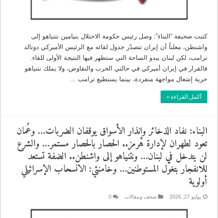
كتبت صحيفة “البناء”: وصل رئيس حكومة الاحتلال بنيامين نتنياهو إلى
واشنطن، معلناً أن إيران تتصدّر جدول لقائه مع الرئيس الأميركي دونالد
ترامب، لكن لبنان يبدو الساحة التي ستظهر فيها النتيجة الأولى للقاء.
فالقرار في إيران أميركي في حالتي الحرب والتفاوض، ولا يملك نتنياهو
حرية إشعال مواجهة منفردة، بينما يستطيع ترامب ...
أكمل القراءة »
البناء: نفاد الذخائر وإنذار الأسواق يوقفان الضربات… وعُمان
تعود لطهران لإدارة هرمز.. الحصار بالحصار مستمر… والشرع
لن يتدخل في لبنان… ونتنياهو إلى واشنطن.. الضفة تستعد
للانفجار بتغوّل المستوطنين… وخامنئي: الانسحاب الإسرائيلي
أولوية
يوليو 27, 2026
صحف ومقالات
0