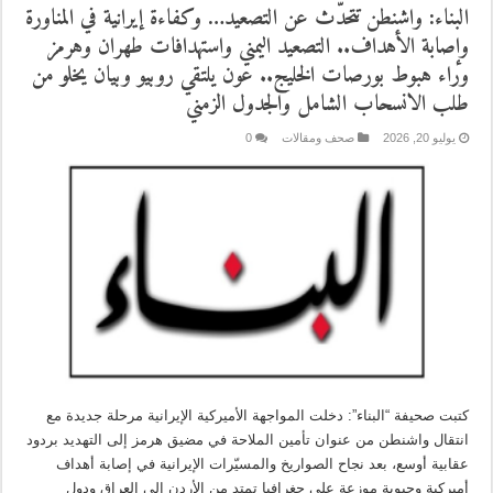
البناء: واشنطن تتحدّث عن التصعيد… وكفاءة إيرانية في المناورة
وإصابة الأهداف.. التصعيد اليمني واستهدافات طهران وهرمز
وراء هبوط بورصات الخليج.. عون يلتقي روبيو وبيان يخلو من
طلب الانسحاب الشامل والجدول الزمني
يوليو 20, 2026
صحف ومقالات
0
كتبت صحيفة “البناء”: دخلت المواجهة الأميركية الإيرانية مرحلة جديدة مع
انتقال واشنطن من عنوان تأمين الملاحة في مضيق هرمز إلى التهديد بردود
عقابية أوسع، بعد نجاح الصواريخ والمسيّرات الإيرانية في إصابة أهداف
أميركية وحيوية موزعة على جغرافيا تمتد من الأردن إلى العراق ودول