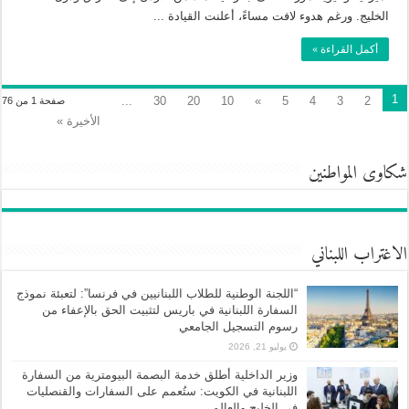
الخليج. ورغم هدوء لافت مساءً، أعلنت القيادة ...
أكمل القراءة »
1
...
30
20
10
»
5
4
3
2
صفحة 1 من 76
الأخيرة »
شكاوى المواطنين
الاغتراب اللبناني
“اللجنة الوطنية للطلاب اللبنانيين في فرنسا”: لتعبئة نموذج
السفارة اللبنانية في باريس لتثبيت الحق بالإعفاء من
رسوم التسجيل الجامعي
يوليو 21, 2026
وزير الداخلية أطلق خدمة البصمة البيومترية من السفارة
اللبنانية في الكويت: ستُعمم على السفارات والقنصليات
في الخليج والعالم