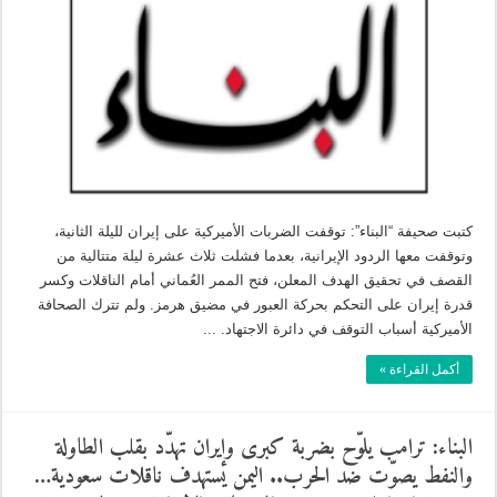
كتبت صحيفة “البناء”: توقفت الضربات الأميركية على إيران لليلة الثانية،
وتوقفت معها الردود الإيرانية، بعدما فشلت ثلاث عشرة ليلة متتالية من
القصف في تحقيق الهدف المعلن، فتح الممر العُماني أمام الناقلات وكسر
قدرة إيران على التحكم بحركة العبور في مضيق هرمز. ولم تترك الصحافة
الأميركية أسباب التوقف في دائرة الاجتهاد. ...
أكمل القراءة »
البناء: ترامب يلوّح بضربة كبرى وإيران تهدّد بقلب الطاولة
والنفط يصوّت ضد الحرب.. اليمن يستهدف ناقلات سعودية…