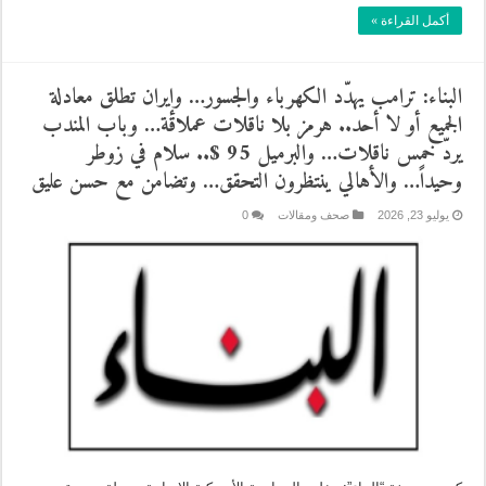
أكمل القراءة »
البناء: ترامب يهدّد الكهرباء والجسور… وإيران تطلق معادلة
الجميع أو لا أحد.. هرمز بلا ناقلات عملاقة… وباب المندب
يردّ خمس ناقلات… والبرميل 95 $.. سلام في زوطر
وحيداً… والأهالي ينتظرون التحقق… وتضامن مع حسن عليق
يوليو 23, 2026
صحف ومقالات
0