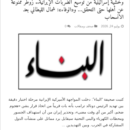
وخشية إسرائيلية من توسيع الضربات الإيرانية.. زوطر ممنوعة
عن أهلها حتى التحقق… و«الوفاء»: شمال الليطاني بعد
الانسحاب
يوليو 24, 2026
صحف ومقالات
0
كتبت صحيفة “البناء”: دخلت المواجهة الأميركية الإيرانية مرحلة اختبار دقيقة
بين تهديد الرئيس دونالد ترامب بأنه بات قريباً من اتخاذ قرار بشن «هجوم
ضخم، أكبر من أي وقت مضى»، وتحذير إيران من أن استهداف الجسور
ومحطات الكهرباء والبنى التحتية سيقابل برد مماثل على منشآت الدول
المشاركة في الحرب. وبين التهديدين ...