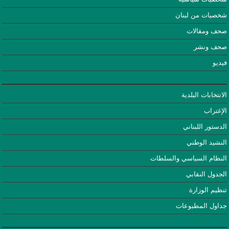
شخصيات من لبنان
صحف ومقالات
صحف ونشر
فيديو
الانتخابات البلدية
الإغتراب
الدستور اللبناني
النشيد الوطني
النظام السياسي والسلطات
الجدول النقابي
تنظيم الوزارة
جداول المطبوعات