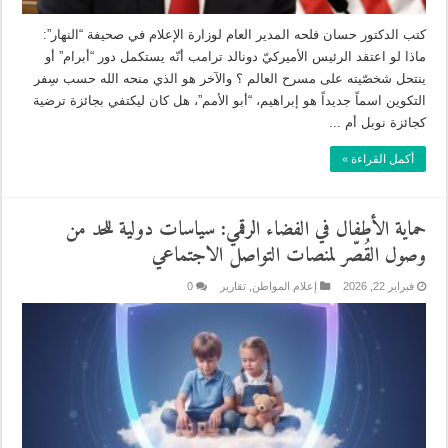
كتب الدكتور حسان فلحه المدير العام لوزارة الإعلام في صحيفة “النهار”:
ماذا لو اعتقد الرئيس الأميركيّ دونالد ترامب أنّه يستكمل دور “أبرام” أو
ينتحل شخصّيته على مسرح العالم ؟ والآخر هو الذي منحه الله حسب سِفر
التكوين اسماً جديداً هو إبراهيم، “أبو الأمم”، هل كان ليكتفي بجائزة ترضية
كجائزة نوبل أم ...
أكمل القراءة »
حماية الأطفال في الفضاء الرقمي: سياسات دولية للحد من
وصول القُصّر لمنصات التواصل الاجتماعي
فبراير 22, 2026
إعلام المواطن
,
تقارير
0