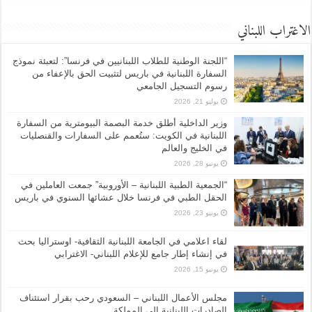
الاغتراب اللبناني
“اللجنة الوطنية للطلاب اللبنانيين في فرنسا”: لتعبئة نموذج
السفارة اللبنانية في باريس لتثبيت الحق بالإعفاء من
رسوم التسجيل الجامعي
يوليو 21, 2026
وزير الداخلية أطلق خدمة البصمة البيومترية من السفارة
اللبنانية في الكويت: ستُعمم على السفارات والقنصليات
في الخليج والعالم
يونيو 28, 2026
“الجمعية الطبية اللبنانية – الأوروبية” جمعت العاملين في
الحقل الطبي في فرنسا خلال عشائها السنوي في باريس
يونيو 23, 2026
لقاء اعلامي في الجامعة اللبنانية الثقافية- اوستراليا بحث
في إنشاء إطار جامع للإعلام اللبناني- الاغترابي
يونيو 15, 2026
مجلس الأعمال اللبناني – السعودي رحب بقرار استئناف
الصادرات اللبنانية إلى المملكة