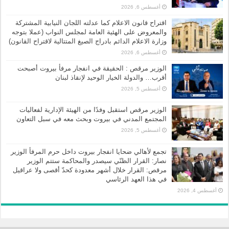
أغسطس 6, 2026
اقتراح قانون الاعلام كما عدلته اللجان النيابية المشتركة
والمعروض على الهئية العامة لمجلس النواب (عملا بتوجه
وزارة الاعلام الدائم بادراج الصيغ المتتالية لاقتراح القانون)
أغسطس 6, 2026
الوزير مرقص : الحقيقة في انفجار مرفأ بيروت أصبحت
أقرب… والدولة الخيار الوحيد لإنقاذ لبنان
أغسطس 5, 2026
الوزير مرقص استقبل وفدًا من الهيئة الإدارية لفعاليات
المجتمع المدني في بيروت وبحث معه في سبل التعاون
أغسطس 5, 2026
تجمع لأهالي ضحايا انفجار بيروت داخل حرم المرفأ الوزير
نصار: القرار الظنّي سيصدر والمحاكمة ستتم الوزير
مرقص: القرار خلال أشهر معدودة كحدّ أقصى ولا عراقيل
في هذا العهد الرئاسي
أغسطس 4, 2026