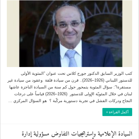
كتب الوزير السابق الدكتور جورج كلاس تحت عنوان ”المئوية الأولى
للدستور اللبناني (1926–2026).. قرن من سيادة قلقة وعقود من سيادة غير
مستقرة!”: سؤال المئوية يتمحور حول كم سنة من السيادة الناجزة عاشها
لبنان في خلال المئويّة الاٍولى للدستور (1926–2026) قياساً على درجات
النجاح ودركات الفشل في تجربة دستورية مركّبة ؟ هو السؤال المركزي ...
أكمل القراءة »
السيادة الإعلامية وإستراتيجيات التفاوض مسؤولية إدارة